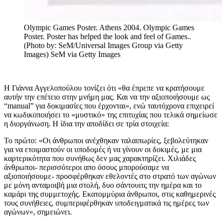
Olympic Games Poster. Athens 2004. Olympic Games
Poster. Poster has helped the look and feel of Games..
(Photo by: SeM/Universal Images Group via Getty
Images)
SeM via Getty Images
Η Γιάννα Αγγελοπούλου τονίζει ότι «θα έπρεπε να κρατήσουμε
αυτήν την επέτειο στην μνήμη μας. Και να την αξιοποιήσουμε ως
“manual” για δοκιμασίες που έρχονται», ενώ ταυτόχρονα επιχειρεί
να κωδικοποιήσει το «μυστικό» της επιτυχίας που τελικά σημείωσε
η διοργάνωση. Η ίδια την αποδίδει σε τρία στοιχεία:
Το πρώτο: «Οι άνθρωποι ανέχθηκαν ταλαιπωρίες, ξεβολεύτηκαν
για να ετοιμαστούν οι υποδομές ή να γίνουν οι δοκιμές, με μια
καρτερικότητα που συνήθως δεν μας χαρακτηρίζει. Χιλιάδες
άνθρωποι- περισσότεροι απο όσους μπορούσαμε να
αξιοποιήσουμε- προσφέρθηκαν εθελοντές στο στρατό των αγώνων
με μόνη ανταμοιβή μια στολή, δυο σάντουιτς την ημέρα και το
καμάρι της συμμετοχής. Εκατομμύρια άνθρωποι, στις καθημερινές
τους συνήθειες, συμπεριφέρθηκαν υποδειγματικά τις ημέρες των
αγώνων», σημειώνει.