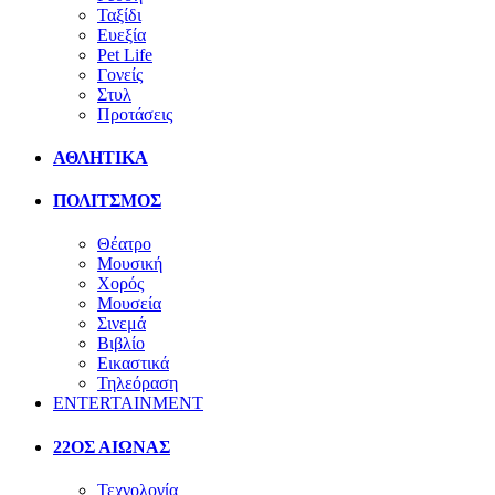
Ταξίδι
Ευεξία
Pet Life
Γονείς
Στυλ
Προτάσεις
ΑΘΛΗΤΙΚΑ
ΠΟΛΙΤΣΜΟΣ
Θέατρο
Μουσική
Χορός
Μουσεία
Σινεμά
Βιβλίο
Εικαστικά
Τηλεόραση
ENTERTAINMENT
22ΟΣ ΑΙΩΝΑΣ
Τεχνολογία