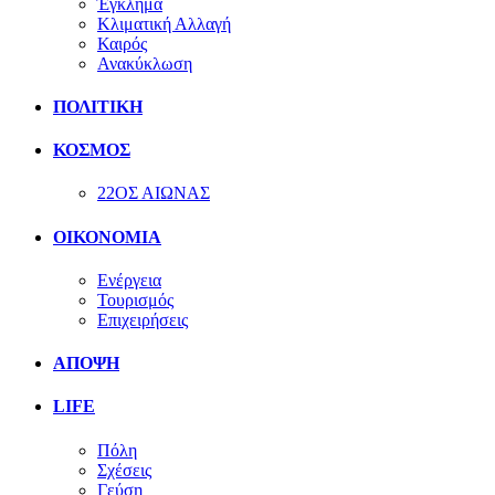
Έγκλημα
Κλιματική Αλλαγή
Καιρός
Ανακύκλωση
ΠΟΛΙΤΙΚΗ
ΚΟΣΜΟΣ
22ΟΣ ΑΙΩΝΑΣ
ΟΙΚΟΝΟΜΙΑ
Ενέργεια
Τουρισμός
Επιχειρήσεις
ΑΠΟΨΗ
LIFE
Πόλη
Σχέσεις
Γεύση