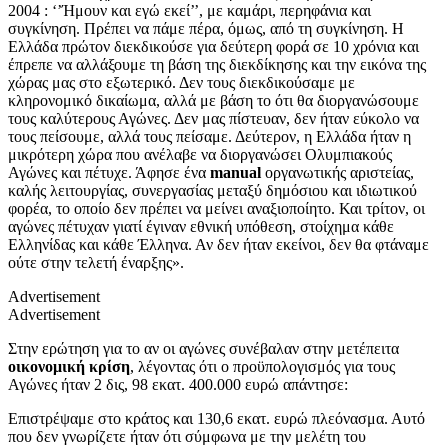
2004 : ‘’Ήμουν και εγώ εκεί’’, με καμάρι, περηφάνια και
συγκίνηση. Πρέπει να πάμε πέρα, όμως, από τη συγκίνηση. Η
Ελλάδα πρώτον διεκδικούσε για δεύτερη φορά σε 10 χρόνια και
έπρεπε να αλλάξουμε τη βάση της διεκδίκησης και την εικόνα της
χώρας μας στο εξωτερικό. Δεν τους διεκδικούσαμε με
κληρονομικό δικαίωμα, αλλά με βάση το ότι θα διοργανώσουμε
τους καλύτερους Αγώνες. Δεν μας πίστευαν, δεν ήταν εύκολο να
τους πείσουμε, αλλά τους πείσαμε. Δεύτερον, η Ελλάδα ήταν η
μικρότερη χώρα που ανέλαβε να διοργανώσει Ολυμπιακούς
Αγώνες και πέτυχε. Άφησε ένα
manual
οργανωτικής αριστείας,
καλής λειτουργίας, συνεργασίας μεταξύ δημόσιου και ιδιωτικού
φορέα, το οποίο δεν πρέπει να μείνει αναξιοποίητο. Και τρίτον, οι
αγώνες πέτυχαν γιατί έγιναν εθνική υπόθεση, στοίχημα κάθε
Ελληνίδας και κάθε Έλληνα. Αν δεν ήταν εκείνοι, δεν θα φτάναμε
ούτε στην τελετή έναρξης».
Advertisement
Advertisement
Στην ερώτηση για το αν οι αγώνες συνέβαλαν στην μετέπειτα
οικονομική κρίση
, λέγοντας ότι ο προϋπολογισμός για τους
Αγώνες ήταν 2 δις, 98 εκατ. 400.000 ευρώ απάντησε:
Επιστρέψαμε στο κράτος και 130,6 εκατ. ευρώ πλεόνασμα. Αυτό
που δεν γνωρίζετε ήταν ότι σύμφωνα με την μελέτη του