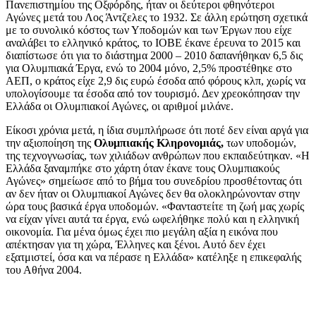
Πανεπιστημίου της Οξφόρδης, ήταν οι δεύτεροι φθηνότεροι
Αγώνες μετά του Λος Άντζελες το 1932. Σε άλλη ερώτηση σχετικά
με το συνολικό κόστος των Υποδομών και των Έργων που είχε
αναλάβει το ελληνικό κράτος, το ΙΟΒΕ έκανε έρευνα το 2015 και
διαπίστωσε ότι για το διάστημα 2000 – 2010 δαπανήθηκαν 6,5 δις
για Ολυμπιακά Έργα, ενώ το 2004 μόνο, 2,5% προστέθηκε στο
ΑΕΠ, ο κράτος είχε 2,9 δις ευρώ έσοδα από φόρους κλπ, χωρίς να
υπολογίσουμε τα έσοδα από τον τουρισμό. Δεν χρεοκόπησαν την
Ελλάδα οι Ολυμπιακοί Αγώνες, οι αριθμοί μιλάνε.
Είκοσι χρόνια μετά, η ίδια συμπλήρωσε ότι ποτέ δεν είναι αργά για
την αξιοποίηση της
Ολυμπιακής Κληρονομιάς,
των υποδομών,
της τεχνογνωσίας, των χιλιάδων ανθρώπων που εκπαιδεύτηκαν. «Η
Ελλάδα ξαναμπήκε στο χάρτη όταν έκανε τους Ολυμπιακούς
Αγώνες» σημείωσε από το βήμα του συνεδρίου προσθέτοντας ότι
αν δεν ήταν οι Ολυμπιακοί Αγώνες δεν θα ολοκληρώνονταν στην
ώρα τους βασικά έργα υποδομών. «Φανταστείτε τη ζωή μας χωρίς
να είχαν γίνει αυτά τα έργα, ενώ ωφελήθηκε πολύ και η ελληνική
οικονομία. Για μένα όμως έχει πιο μεγάλη αξία η εικόνα που
απέκτησαν για τη χώρα, Έλληνες και ξένοι. Αυτό δεν έχει
εξατμιστεί, όσα και να πέρασε η Ελλάδα» κατέληξε η επικεφαλής
του Αθήνα 2004.