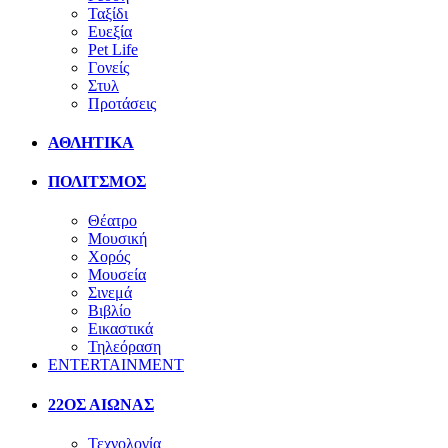
Ταξίδι
Ευεξία
Pet Life
Γονείς
Στυλ
Προτάσεις
ΑΘΛΗΤΙΚΑ
ΠΟΛΙΤΣΜΟΣ
Θέατρο
Μουσική
Χορός
Μουσεία
Σινεμά
Βιβλίο
Εικαστικά
Τηλεόραση
ENTERTAINMENT
22ΟΣ ΑΙΩΝΑΣ
Τεχνολογία