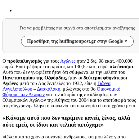
Για να μας βλέπεις πιο συχνά στα αποτελέσματα αναζήτησης
Προσθήκη της huffingtonpost.gr στην Google
Ο
προϋπολογισμός
για τους
Αγώνες
ήταν 2 δις, 98 εκατ. 400.000
ευρώ. Επιστρέψαμε στο κράτος και 130,6 εκατ. ευρώ
πλεόνασμα
.
Αυτό που δεν γνωρίζετε ήταν ότι σύμφωνα με την μελέτη του
Πανεπιστημίου της Οξφόρδης,
ήταν οι
δεύτεροι φθηνότεροι
Αγώνες
μετά του Λος Άντζελες το 1932, είπε η
Γιάννα
Αγγελοπούλου – Δασκαλάκη
, μιλώντας στο 9o
Οικονομικό
Φόρουμ των Δελφών
για την ιστορία της διεκδίκησης των
Ολυμπιακών Αγώνων της Αθήνας του 2004 και το αποτύπωμά τους
στη σύγχρονη ελληνική κοινωνία και οικονομία είκοσι χρόνια μετά.
«Κάναμε αυτό που δεν περίμενε κανείς ξένος, αλλά
ούτε εμείς οι ίδιοι και τελικά πετύχαμε»
«Όλα αυτά τα χρόνια συναντώ ανθρώπους και μου λένε για το