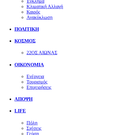
Έγκλημα
Κλιματική Αλλαγή
Καιρός
Ανακύκλωση
ΠΟΛΙΤΙΚΗ
ΚΟΣΜΟΣ
22ΟΣ ΑΙΩΝΑΣ
ΟΙΚΟΝΟΜΙΑ
Ενέργεια
Τουρισμός
Επιχειρήσεις
ΑΠΟΨΗ
LIFE
Πόλη
Σχέσεις
Γεύση