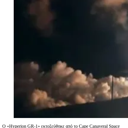
Ο «Hyperion GR-1» εκτοξεύθηκε από το Cape Canaveral Space