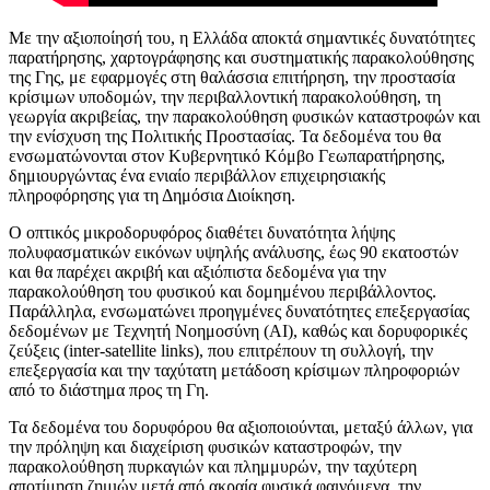
Με την αξιοποίησή του, η Ελλάδα αποκτά σημαντικές δυνατότητες
παρατήρησης, χαρτογράφησης και συστηματικής παρακολούθησης
της Γης, με εφαρμογές στη θαλάσσια επιτήρηση, την προστασία
κρίσιμων υποδομών, την περιβαλλοντική παρακολούθηση, τη
γεωργία ακριβείας, την παρακολούθηση φυσικών καταστροφών και
την ενίσχυση της Πολιτικής Προστασίας. Τα δεδομένα του θα
ενσωματώνονται στον Κυβερνητικό Κόμβο Γεωπαρατήρησης,
δημιουργώντας ένα ενιαίο περιβάλλον επιχειρησιακής
πληροφόρησης για τη Δημόσια Διοίκηση.
Ο οπτικός μικροδορυφόρος διαθέτει δυνατότητα λήψης
πολυφασματικών εικόνων υψηλής ανάλυσης, έως 90 εκατοστών
και θα παρέχει ακριβή και αξιόπιστα δεδομένα για την
παρακολούθηση του φυσικού και δομημένου περιβάλλοντος.
Παράλληλα, ενσωματώνει προηγμένες δυνατότητες επεξεργασίας
δεδομένων με Τεχνητή Νοημοσύνη (AI), καθώς και δορυφορικές
ζεύξεις (inter-satellite links), που επιτρέπουν τη συλλογή, την
επεξεργασία και την ταχύτατη μετάδοση κρίσιμων πληροφοριών
από το διάστημα προς τη Γη.
Τα δεδομένα του δορυφόρου θα αξιοποιούνται, μεταξύ άλλων, για
την πρόληψη και διαχείριση φυσικών καταστροφών, την
παρακολούθηση πυρκαγιών και πλημμυρών, την ταχύτερη
αποτίμηση ζημιών μετά από ακραία φυσικά φαινόμενα, την