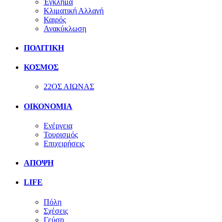
Έγκλημα
Κλιματική Αλλαγή
Καιρός
Ανακύκλωση
ΠΟΛΙΤΙΚΗ
ΚΟΣΜΟΣ
22ΟΣ ΑΙΩΝΑΣ
ΟΙΚΟΝΟΜΙΑ
Ενέργεια
Τουρισμός
Επιχειρήσεις
ΑΠΟΨΗ
LIFE
Πόλη
Σχέσεις
Γεύση