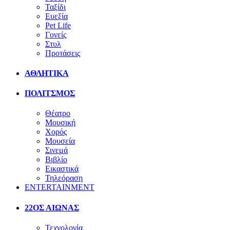
Ταξίδι
Ευεξία
Pet Life
Γονείς
Στυλ
Προτάσεις
ΑΘΛΗΤΙΚΑ
ΠΟΛΙΤΣΜΟΣ
Θέατρο
Μουσική
Χορός
Μουσεία
Σινεμά
Βιβλίο
Εικαστικά
Τηλεόραση
ENTERTAINMENT
22ΟΣ ΑΙΩΝΑΣ
Τεχνολογία