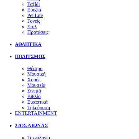
Ταξίδι
Ευεξία
Pet Life
Γονείς
Στυλ
Προτάσεις
ΑΘΛΗΤΙΚΑ
ΠΟΛΙΤΣΜΟΣ
Θέατρο
Μουσική
Χορός
Μουσεία
Σινεμά
Βιβλίο
Εικαστικά
Τηλεόραση
ENTERTAINMENT
22ΟΣ ΑΙΩΝΑΣ
Τεχνολογία