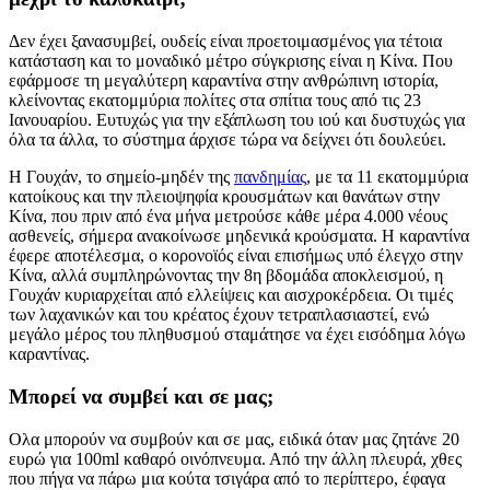
Δεν έχει ξανασυμβεί, ουδείς είναι προετοιμασμένος για τέτοια
κατάσταση και το μοναδικό μέτρο σύγκρισης είναι η Κίνα. Που
εφάρμοσε τη μεγαλύτερη καραντίνα στην ανθρώπινη ιστορία,
κλείνοντας εκατομμύρια πολίτες στα σπίτια τους από τις 23
Ιανουαρίου. Ευτυχώς για την εξάπλωση του ιού και δυστυχώς για
όλα τα άλλα, το σύστημα άρχισε τώρα να δείχνει ότι δουλεύει.
Η Γουχάν, το σημείο-μηδέν της
πανδημίας
, με τα 11 εκατομμύρια
κατοίκους και την πλειοψηφία κρουσμάτων και θανάτων στην
Κίνα, που πριν από ένα μήνα μετρούσε κάθε μέρα 4.000 νέους
ασθενείς, σήμερα ανακοίνωσε μηδενικά κρούσματα. Η καραντίνα
έφερε αποτέλεσμα, ο κορονοϊός είναι επισήμως υπό έλεγχο στην
Κίνα, αλλά συμπληρώνοντας την 8η βδομάδα αποκλεισμού, η
Γουχάν κυριαρχείται από ελλείψεις και αισχροκέρδεια. Οι τιμές
των λαχανικών και του κρέατος έχουν τετραπλασιαστεί, ενώ
μεγάλο μέρος του πληθυσμού σταμάτησε να έχει εισόδημα λόγω
καραντίνας.
Μπορεί να συμβεί και σε μας;
Ολα μπορούν να συμβούν και σε μας, ειδικά όταν μας ζητάνε 20
ευρώ για 100ml καθαρό οινόπνευμα. Από την άλλη πλευρά, χθες
που πήγα να πάρω μια κούτα τσιγάρα από το περίπτερο, έφαγα