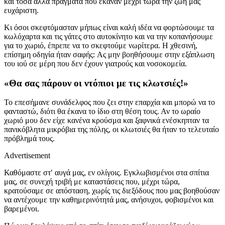
και τόσα άλλα πράγματα που έκαναν μέχρι τώρα την ζωή μας
ευχάριστη.
Κι όσοι σκεφτόμασταν μήπως είναι καλή ιδέα να φορτώσουμε τα
κωλόχαρτα και τις γάτες στο αυτοκίνητο και να την κοπανήσουμε
για το χωριό, έπρεπε να το σκεφτούμε νωρίτερα. Η χθεσινή,
επίσημη οδηγία ήταν σαφής: Ας μην βοηθήσουμε στην εξάπλωση
του ιού σε μέρη που δεν έχουν γιατρούς και νοσοκομεία.
«Θα σας πάρουν οι ντόπιοι με τις κλωτσιές!»
Το επεσήμανε συνάδελφος που ζει στην επαρχία και μπορώ να το
φανταστώ, διότι θα έκανα το ίδιο στη θέση τους. Αν το ωραίο
χωριό μου δεν είχε κανένα κρούσμα και ξαφνικά ενέσκηπταν τα
πανικόβλητα μικρόβια της πόλης, οι κλωτσιές θα ήταν το τελευταίο
πρόβλημά τους.
Advertisement
Καθόμαστε στ′ αυγά μας, εν ολίγοις. Εγκλωβισμένοι στα σπίτια
μας, σε συνεχή τριβή με καταστάσεις που, μέχρι τώρα,
κρατούσαμε σε απόσταση, χωρίς τις διεξόδους που μας βοηθούσαν
να αντέχουμε την καθημερινότητά μας, ανήσυχοι, φοβισμένοι και
βαρεμένοι.