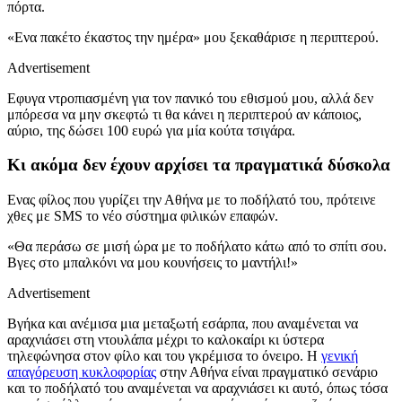
πόρτα.
«Ενα πακέτο έκαστος την ημέρα» μου ξεκαθάρισε η περιπτερού.
Advertisement
Εφυγα ντροπιασμένη για τον πανικό του εθισμού μου, αλλά δεν
μπόρεσα να μην σκεφτώ τι θα κάνει η περιπτερού αν κάποιος,
αύριο, της δώσει 100 ευρώ για μία κούτα τσιγάρα.
Κι ακόμα δεν έχουν αρχίσει τα πραγματικά δύσκολα
Ενας φίλος που γυρίζει την Αθήνα με το ποδήλατό του, πρότεινε
χθες με SMS το νέο σύστημα φιλικών επαφών.
«Θα περάσω σε μισή ώρα με το ποδήλατο κάτω από το σπίτι σου.
Βγες στο μπαλκόνι να μου κουνήσεις το μαντήλι!»
Advertisement
Βγήκα και ανέμισα μια μεταξωτή εσάρπα, που αναμένεται να
αραχνιάσει στη ντουλάπα μέχρι το καλοκαίρι κι ύστερα
τηλεφώνησα στον φίλο και του γκρέμισα το όνειρο. Η
γενική
απαγόρευση κυκλοφορίας
στην Αθήνα είναι πραγματικό σενάριο
και το ποδήλατό του αναμένεται να αραχνιάσει κι αυτό, όπως τόσα