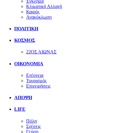
Έγκλημα
Κλιματική Αλλαγή
Καιρός
Ανακύκλωση
ΠΟΛΙΤΙΚΗ
ΚΟΣΜΟΣ
22ΟΣ ΑΙΩΝΑΣ
ΟΙΚΟΝΟΜΙΑ
Ενέργεια
Τουρισμός
Επιχειρήσεις
ΑΠΟΨΗ
LIFE
Πόλη
Σχέσεις
Γεύση