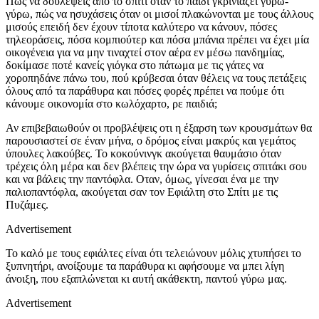
Πώς να δουλέψεις από το σπίτι όταν το παιδί γκρινιάζει γύρω-
γύρω, πώς να ησυχάσεις όταν οι μισοί πλακώνονται με τους άλλους
μισούς επειδή δεν έχουν τίποτα καλύτερο να κάνουν, πόσες
τηλεοράσεις, πόσα κομπιούτερ και πόσα μπάνια πρέπει να έχει μία
οικογένεια για να μην τιναχτεί στον αέρα εν μέσω πανδημίας,
δοκίμασε ποτέ κανείς γιόγκα στο πάτωμα με τις γάτες να
χοροπηδάνε πάνω του, πού κρύβεσαι όταν θέλεις να τους πετάξεις
όλους από τα παράθυρα και πόσες φορές πρέπει να πούμε ότι
κάνουμε οικονομία στο κωλόχαρτο, ρε παιδιά;
Αν επιβεβαιωθούν οι προβλέψεις οτι η έξαρση των κρουσμάτων θα
παρουσιαστεί σε έναν μήνα, ο δρόμος είναι μακρύς και γεμάτος
ύπουλες λακούβες. Το κοκούνινγκ ακούγεται θαυμάσιο όταν
τρέχεις όλη μέρα και δεν βλέπεις την ώρα να γυρίσεις σπιτάκι σου
και να βάλεις την παντόφλα. Οταν, όμως, γίνεσαι ένα με την
παλιοπαντόφλα, ακούγεται σαν τον Εφιάλτη στο Σπίτι με τις
Πυζάμες.
Advertisement
Το καλό με τους εφιάλτες είναι ότι τελειώνουν μόλις χτυπήσει το
ξυπνητήρι, ανοίξουμε τα παράθυρα κι αφήσουμε να μπει λίγη
άνοιξη, που εξαπλώνεται κι αυτή ακάθεκτη, παντού γύρω μας.
Advertisement