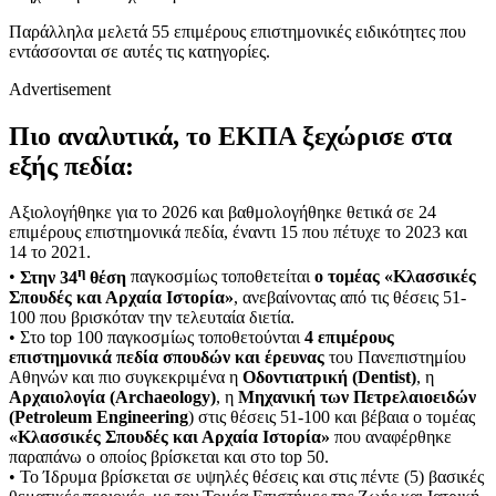
Παράλληλα μελετά 55 επιμέρους επιστημονικές ειδικότητες που
εντάσσονται σε αυτές τις κατηγορίες.
Advertisement
Πιο αναλυτικά, το ΕΚΠΑ ξεχώρισε στα
εξής πεδία:
Αξιολογήθηκε για το 2026 και βαθμολογήθηκε θετικά σε 24
επιμέρους επιστημονικά πεδία, έναντι 15 που πέτυχε το 2023 και
14 το 2021.
η
•
Στην 34
θέση
παγκοσμίως τοποθετείται
ο τομέας «Κλασσικές
Σπουδές και Αρχαία Ιστορία»
, ανεβαίνοντας από τις θέσεις 51-
100 που βρισκόταν την τελευταία διετία.
• Στο top 100 παγκοσμίως τοποθετούνται
4 επιμέρους
επιστημονικά πεδία σπουδών και έρευνας
του Πανεπιστημίου
Αθηνών και πιο συγκεκριμένα η
Οδοντιατρική (Dentist)
, η
Αρχαιολογία (Archaeology)
, η
Μηχανική των Πετρελαιοειδών
(Petroleum Engineering
) στις θέσεις 51-100 και βέβαια ο τομέας
«Κλασσικές Σπουδές και Αρχαία Ιστορία»
που αναφέρθηκε
παραπάνω ο οποίος βρίσκεται και στο top 50.
• Το Ίδρυμα βρίσκεται σε υψηλές θέσεις και στις πέντε (5) βασικές