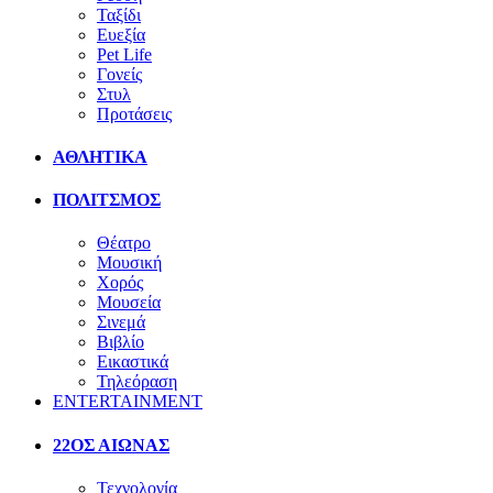
Ταξίδι
Ευεξία
Pet Life
Γονείς
Στυλ
Προτάσεις
ΑΘΛΗΤΙΚΑ
ΠΟΛΙΤΣΜΟΣ
Θέατρο
Μουσική
Χορός
Μουσεία
Σινεμά
Βιβλίο
Εικαστικά
Τηλεόραση
ENTERTAINMENT
22ΟΣ ΑΙΩΝΑΣ
Τεχνολογία