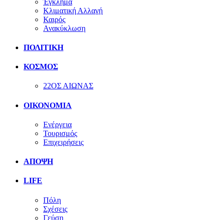
Έγκλημα
Κλιματική Αλλαγή
Καιρός
Ανακύκλωση
ΠΟΛΙΤΙΚΗ
ΚΟΣΜΟΣ
22ΟΣ ΑΙΩΝΑΣ
ΟΙΚΟΝΟΜΙΑ
Ενέργεια
Τουρισμός
Επιχειρήσεις
ΑΠΟΨΗ
LIFE
Πόλη
Σχέσεις
Γεύση