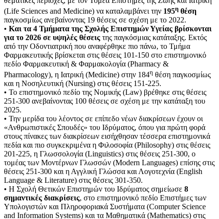
θεματικές περιοχές, με τον Τομέα Επιστήμες της Ζωής και Ιατρική
η
(Life Sciences and Medicine) να καταλαμβάνει την
195
θέση
παγκοσμίως ανεβαίνοντας 19 θέσεις σε σχέση με το 2022.
•
Και τα 4 Τμήματα της Σχολής Επιστημών Υγείας βρίσκονται
για το 2026 σε υψηλές θέσεις
της παγκόσμιας κατάταξης. Εκτός
από την Οδοντιατρική που αναφέρθηκε πιο πάνω, το Τμήμα
Φαρμακευτικής βρίσκεται στις θέσεις 101-150 στο επιστημονικό
πεδίο Φαρμακευτική & Φαρμακολογία (Pharmacy &
η
Pharmacology), η Ιατρική (Medicine) στην 184
θέση παγκοσμίως
και η Νοσηλευτική (Nursing) στις θέσεις 151-225.
• To επιστημονικό πεδίο της Νομικής (Law) βρέθηκε στις θέσεις
251-300 ανεβαίνοντας 100 θέσεις σε σχέση με την κατάταξη του
2025.
• Την μερίδα του λέοντος σε επίπεδο νέων διακρίσεων έχουν οι
«Ανθρωπιστικές Σπουδές» του Ιδρύματος, όπου για πρώτη φορά
στους πίνακες των διακρίσεων εισήχθησαν τέσσερα επιστημονικά
πεδία και πιο συγκεκριμένα η Φιλοσοφία (Philosophy) στις θέσεις
201-225, η Γλωσσολογία (Linguistics) στις θέσεις 251-300, ο
τομέας των Μοντέρνων Γλωσσών (Modern Languages) επίσης στις
θέσεις 251-300 και η Αγγλική Γλώσσα και Λογοτεχνία (English
Language & Literature) στις θέσεις 301-350.
• Η Σχολή Θετικών Επιστημών του Ιδρύματος σημείωσε
8
σημαντικές διακρίσεις
, στο επιστημονικό πεδίο Επιστήμες των
Υπολογιστών και Πληροφοριακά Συστήματα (Computer Science
and Information Systems) και τα Μαθηματικά (Mathematics) στις