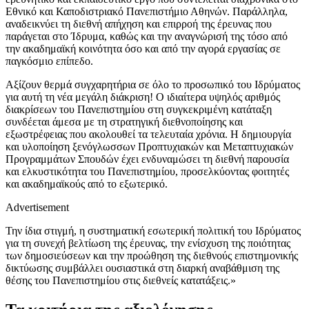
Εθνικό και Καποδιστριακό Πανεπιστήμιο Αθηνών. Παράλληλα,
αναδεικνύει τη διεθνή απήχηση και επιρροή της έρευνας που
παράγεται στο Ίδρυμα, καθώς και την αναγνώρισή της τόσο από
την ακαδημαϊκή κοινότητα όσο και από την αγορά εργασίας σε
παγκόσμιο επίπεδο.
Αξίζουν θερμά συγχαρητήρια σε όλο το προσωπικό του Ιδρύματος
για αυτή τη νέα μεγάλη διάκριση! Ο ιδιαίτερα υψηλός αριθμός
διακρίσεων του Πανεπιστημίου στη συγκεκριμένη κατάταξη
συνδέεται άμεσα με τη στρατηγική διεθνοποίησης και
εξωστρέφειας που ακολουθεί τα τελευταία χρόνια. Η δημιουργία
και υλοποίηση ξενόγλωσσων Προπτυχιακών και Μεταπτυχιακών
Προγραμμάτων Σπουδών έχει ενδυναμώσει τη διεθνή παρουσία
και ελκυστικότητα του Πανεπιστημίου, προσελκύοντας φοιτητές
και ακαδημαϊκούς από το εξωτερικό.
Advertisement
Την ίδια στιγμή, η συστηματική εσωτερική πολιτική του Ιδρύματος
για τη συνεχή βελτίωση της έρευνας, την ενίσχυση της ποιότητας
των δημοσιεύσεων και την προώθηση της διεθνούς επιστημονικής
δικτύωσης συμβάλλει ουσιαστικά στη διαρκή αναβάθμιση της
θέσης του Πανεπιστημίου στις διεθνείς κατατάξεις.»