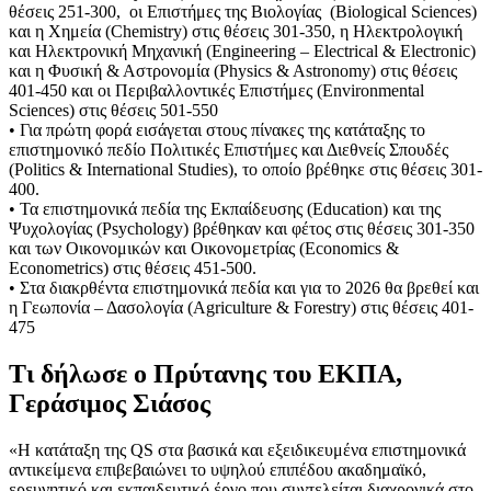
θέσεις 251-300, οι Επιστήμες της Βιολογίας (Biological Sciences)
και η Χημεία (Chemistry) στις θέσεις 301-350, η Ηλεκτρολογική
και Ηλεκτρονική Μηχανική (Engineering – Electrical & Electronic)
και η Φυσική & Αστρονομία (Physics & Astronomy) στις θέσεις
401-450 και οι Περιβαλλοντικές Επιστήμες (Environmental
Sciences) στις θέσεις 501-550
• Για πρώτη φορά εισάγεται στους πίνακες της κατάταξης το
επιστημονικό πεδίο Πολιτικές Επιστήμες και Διεθνείς Σπουδές
(Politics & International Studies), το οποίο βρέθηκε στις θέσεις 301-
400.
• Τα επιστημονικά πεδία της Εκπαίδευσης (Education) και της
Ψυχολογίας (Psychology) βρέθηκαν και φέτος στις θέσεις 301-350
και των Οικονομικών και Οικονομετρίας (Economics &
Econometrics) στις θέσεις 451-500.
• Στα διακρθέντα επιστημονικά πεδία και για το 2026 θα βρεθεί και
η Γεωπονία – Δασολογία (Agriculture & Forestry) στις θέσεις 401-
475
Τι δήλωσε ο Πρύτανης του ΕΚΠΑ,
Γεράσιμος Σιάσος
«Η κατάταξη της QS στα βασικά και εξειδικευμένα επιστημονικά
αντικείμενα επιβεβαιώνει το υψηλού επιπέδου ακαδημαϊκό,
ερευνητικό και εκπαιδευτικό έργο που συντελείται διαχρονικά στο