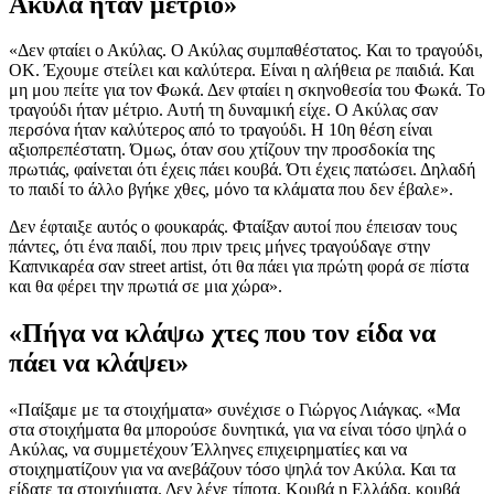
Ακύλα ήταν μέτριο»
«Δεν φταίει ο Ακύλας. Ο Ακύλας συμπαθέστατος. Και το τραγούδι,
ΟΚ. Έχουμε στείλει και καλύτερα. Είναι η αλήθεια ρε παιδιά. Και
μη μου πείτε για τον Φωκά. Δεν φταίει η σκηνοθεσία του Φωκά. Το
τραγούδι ήταν μέτριο. Αυτή τη δυναμική είχε. Ο Ακύλας σαν
περσόνα ήταν καλύτερος από το τραγούδι. Η 10η θέση είναι
αξιοπρεπέστατη. Όμως, όταν σου χτίζουν την προσδοκία της
πρωτιάς, φαίνεται ότι έχεις πάει κουβά. Ότι έχεις πατώσει. Δηλαδή
το παιδί το άλλο βγήκε χθες, μόνο τα κλάματα που δεν έβαλε».
Δεν έφταιξε αυτός ο φουκαράς. Φταίξαν αυτοί που έπεισαν τους
πάντες, ότι ένα παιδί, που πριν τρεις μήνες τραγούδαγε στην
Καπνικαρέα σαν street artist, ότι θα πάει για πρώτη φορά σε πίστα
και θα φέρει την πρωτιά σε μια χώρα».
«Πήγα να κλάψω χτες που τον είδα να
πάει να κλάψει»
«Παίξαμε με τα στοιχήματα» συνέχισε ο Γιώργος Λιάγκας. «Μα
στα στοιχήματα θα μπορούσε δυνητικά, για να είναι τόσο ψηλά ο
Ακύλας, να συμμετέχουν Έλληνες επιχειρηματίες και να
στοιχηματίζουν για να ανεβάζουν τόσο ψηλά τον Ακύλα. Και τα
είδατε τα στοιχήματα. Δεν λένε τίποτα. Κουβά η Ελλάδα, κουβά