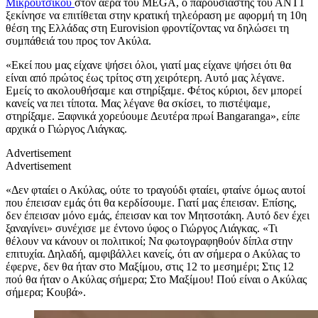
Μικρούτσικου
στον αέρα του MEGA, o παρουσιαστής του ΑΝΤ1
ξεκίνησε να επιτίθεται στην κρατική τηλεόραση με αφορμή τη 10η
θέση της Ελλάδας στη Eurovision φροντίζοντας να δηλώσει τη
συμπάθειά του προς τον Ακύλα.
«Εκεί που μας είχανε ψήσει όλοι, γιατί μας είχανε ψήσει ότι θα
είναι από πρώτος έως τρίτος στη χειρότερη. Αυτό μας λέγανε.
Εμείς το ακολουθήσαμε και στηρίξαμε. Φέτος κύριοι, δεν μπορεί
κανείς να πει τίποτα. Μας λέγανε θα σκίσει, το πιστέψαμε,
στηρίξαμε. Ξαφνικά χορεύουμε Δευτέρα πρωί Bangaranga», είπε
αρχικά ο Γιώργος Λιάγκας.
Advertisement
Advertisement
«Δεν φταίει ο Ακύλας, ούτε το τραγούδι φταίει, φταίνε όμως αυτοί
που έπεισαν εμάς ότι θα κερδίσουμε. Γιατί μας έπεισαν. Επίσης,
δεν έπεισαν μόνο εμάς, έπεισαν και τον Μητσοτάκη. Αυτό δεν έχει
ξαναγίνει» συνέχισε με έντονο ύφος ο Γιώργος Λιάγκας. «Τι
θέλουν να κάνουν οι πολιτικοί; Να φωτογραφηθούν δίπλα στην
επιτυχία. Δηλαδή, αμφιβάλλει κανείς, ότι αν σήμερα ο Ακύλας το
έφερνε, δεν θα ήταν στο Μαξίμου, στις 12 το μεσημέρι; Στις 12
πού θα ήταν ο Ακύλας σήμερα; Στο Μαξίμου! Πού είναι ο Ακύλας
σήμερα; Κουβά».