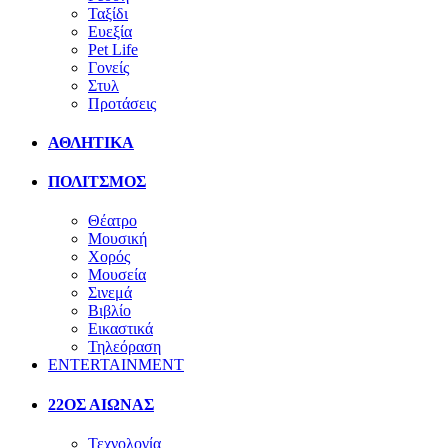
Ταξίδι
Ευεξία
Pet Life
Γονείς
Στυλ
Προτάσεις
ΑΘΛΗΤΙΚΑ
ΠΟΛΙΤΣΜΟΣ
Θέατρο
Μουσική
Χορός
Μουσεία
Σινεμά
Βιβλίο
Εικαστικά
Τηλεόραση
ENTERTAINMENT
22ΟΣ ΑΙΩΝΑΣ
Τεχνολογία