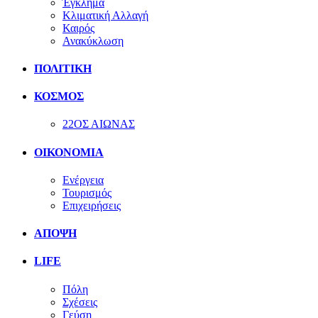
Έγκλημα
Κλιματική Αλλαγή
Καιρός
Ανακύκλωση
ΠΟΛΙΤΙΚΗ
ΚΟΣΜΟΣ
22ΟΣ ΑΙΩΝΑΣ
ΟΙΚΟΝΟΜΙΑ
Ενέργεια
Τουρισμός
Επιχειρήσεις
ΑΠΟΨΗ
LIFE
Πόλη
Σχέσεις
Γεύση