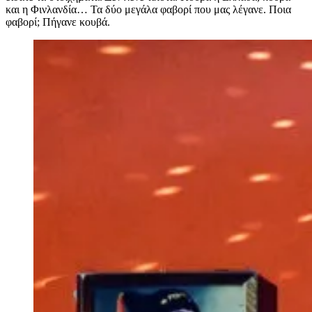
και η Φινλανδία… Τα δύο μεγάλα φαβορί που μας λέγανε. Ποια
φαβορί; Πήγανε κουβά.