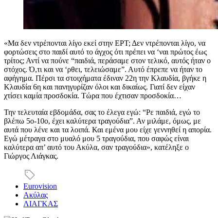
«Μα δεν ντρέπονται λίγο εκεί στην ΕΡΤ; Δεν ντρέπονται λίγο, να
φορτώσεις στο παιδί αυτό το άγχος ότι πρέπει να ‘ναι πρώτος έως
τρίτος; Αντί να πούνε “παιδιά, περάσαμε στον τελικό, αυτός ήταν ο
στόχος. Ό,τι και να ‘ρθει, τελειώσαμε”. Αυτό έπρεπε να ήταν το
αφήγημα. Πέρσι τα στοιχήματα έδιναν 22η την Κλαυδία, βγήκε η
Κλαυδία 6η και πανηγυρίζαν όλοι και δικαίως. Γιατί δεν είχαν
χτίσει καμία προσδοκία. Τώρα που έχτισαν προσδοκία…
Την τελευταία εβδομάδα, σας το έλεγα εγώ: “Ρε παιδιά, εγώ το
βλέπω 5ο-10ο, έχει καλύτερα τραγούδια”. Αν μιλάμε, όμως, με
αυτά που λένε και τα λοιπά. Και εμένα μου είχε γεννηθεί η απορία.
Εγώ μέτραγα στο μυαλό μου 5 τραγούδια, που σαφώς είναι
καλύτερα απ’ αυτό του Ακύλα, σαν τραγούδια», κατέληξε ο
Γιώργος Λιάγκας.
Eurovision
Ακύλας
ΛΙΑΓΚΑΣ