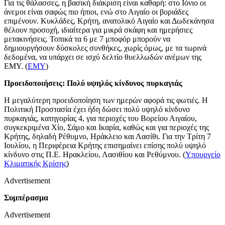
Για τις θάλασσες, η βασική διάκριση είναι καθαρή: στο Ιόνιο οι
άνεμοι είναι σαφώς πιο ήπιοι, ενώ στο Αιγαίο οι βοριάδες
επιμένουν. Κυκλάδες, Κρήτη, ανατολικό Αιγαίο και Δωδεκάνησα
θέλουν προσοχή, ιδιαίτερα για μικρά σκάφη και ημερήσιες
μετακινήσεις. Τοπικά τα 6 με 7 μποφόρ μπορούν να
δημιουργήσουν δύσκολες συνθήκες, χωρίς όμως, με τα τωρινά
δεδομένα, να υπάρχει σε ισχύ δελτίο θυελλωδών ανέμων της
ΕΜΥ. (
ΕΜΥ
)
Προειδοποιήσεις: Πολύ υψηλός κίνδυνος πυρκαγιάς
Η μεγαλύτερη προειδοποίηση των ημερών αφορά τις φωτιές. Η
Πολιτική Προστασία έχει ήδη δώσει πολύ υψηλό κίνδυνο
πυρκαγιάς, κατηγορίας 4, για περιοχές του Βορείου Αιγαίου,
συγκεκριμένα Χίο, Σάμο και Ικαρία, καθώς και για περιοχές της
Κρήτης, δηλαδή Ρέθυμνο, Ηράκλειο και Λασίθι. Για την Τρίτη 7
Ιουλίου, η Περιφέρεια Κρήτης επισημαίνει επίσης πολύ υψηλό
κίνδυνο στις Π.Ε. Ηρακλείου, Λασιθίου και Ρεθύμνου. (
Υπουργείο
Κλιματικής Κρίσης
)
Advertisement
Συμπέρασμα
Advertisement