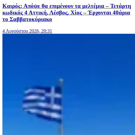
Καιρός: Απόψε θα επιμένουν τα μελτέμια – Τετάρτη
κωδικός 4 Αττική, Λέσβος, Χίος – Έρχονται 40άρια
το Σαββατοκύριακο
4 Αυγούστου 2026, 20:31