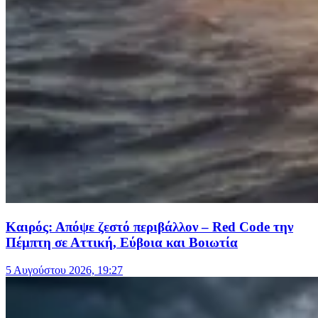
Καιρός: Απόψε ζεστό περιβάλλον – Red Code την
Πέμπτη σε Αττική, Εύβοια και Βοιωτία
5 Αυγούστου 2026, 19:27