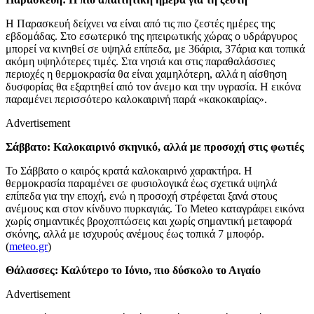
Η Παρασκευή δείχνει να είναι από τις πιο ζεστές ημέρες της
εβδομάδας. Στο εσωτερικό της ηπειρωτικής χώρας ο υδράργυρος
μπορεί να κινηθεί σε υψηλά επίπεδα, με 36άρια, 37άρια και τοπικά
ακόμη υψηλότερες τιμές. Στα νησιά και στις παραθαλάσσιες
περιοχές η θερμοκρασία θα είναι χαμηλότερη, αλλά η αίσθηση
δυσφορίας θα εξαρτηθεί από τον άνεμο και την υγρασία. Η εικόνα
παραμένει περισσότερο καλοκαιρινή παρά «κακοκαιρίας».
Advertisement
Σάββατο: Καλοκαιρινό σκηνικό, αλλά με προσοχή στις φωτιές
Το Σάββατο ο καιρός κρατά καλοκαιρινό χαρακτήρα. Η
θερμοκρασία παραμένει σε φυσιολογικά έως σχετικά υψηλά
επίπεδα για την εποχή, ενώ η προσοχή στρέφεται ξανά στους
ανέμους και στον κίνδυνο πυρκαγιάς. Το Meteo καταγράφει εικόνα
χωρίς σημαντικές βροχοπτώσεις και χωρίς σημαντική μεταφορά
σκόνης, αλλά με ισχυρούς ανέμους έως τοπικά 7 μποφόρ.
(
meteo.gr
)
Θάλασσες: Καλύτερο το Ιόνιο, πιο δύσκολο το Αιγαίο
Advertisement