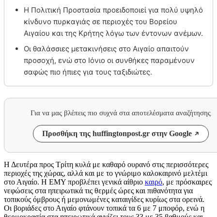
Η Πολιτική Προστασία προειδοποιεί για πολύ υψηλό
κίνδυνο πυρκαγιάς σε περιοχές του Βορείου
Αιγαίου και της Κρήτης λόγω των έντονων ανέμων.
Οι θαλάσσιες μετακινήσεις στο Αιγαίο απαιτούν
προσοχή, ενώ στο Ιόνιο οι συνθήκες παραμένουν
σαφώς πιο ήπιες για τους ταξιδιώτες.
Για να μας βλέπεις πιο συχνά στα αποτελέσματα αναζήτησης
Προσθήκη της huffingtonpost.gr στην Google
Η Δευτέρα προς Τρίτη κυλά με καθαρό ουρανό στις περισσότερες
περιοχές της χώρας, αλλά και με το γνώριμο καλοκαιρινό μελτέμι
στο Αιγαίο. Η ΕΜΥ προβλέπει γενικά αίθριο
καιρό
, με πρόσκαιρες
νεφώσεις στα ηπειρωτικά τις θερμές ώρες και πιθανότητα για
τοπικούς όμβρους ή μεμονωμένες καταιγίδες κυρίως στα ορεινά.
Οι βοριάδες στο Αιγαίο φτάνουν τοπικά τα 6 με 7 μποφόρ, ενώ η
θερμοκρασία στα ηπειρωτικά αγγίζει τους 33 με 35 βαθμούς και