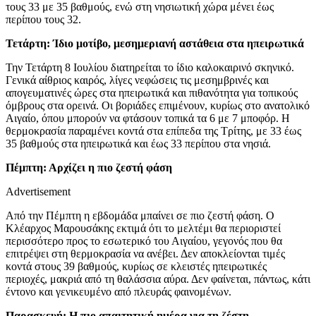
τους 33 με 35 βαθμούς, ενώ στη νησιωτική χώρα μένει έως
περίπου τους 32.
Τετάρτη: Ίδιο μοτίβο, μεσημεριανή αστάθεια στα ηπειρωτικά
Την Τετάρτη 8 Ιουλίου διατηρείται το ίδιο καλοκαιρινό σκηνικό.
Γενικά αίθριος καιρός, λίγες νεφώσεις τις μεσημβρινές και
απογευματινές ώρες στα ηπειρωτικά και πιθανότητα για τοπικούς
όμβρους στα ορεινά. Οι βοριάδες επιμένουν, κυρίως στο ανατολικό
Αιγαίο, όπου μπορούν να φτάσουν τοπικά τα 6 με 7 μποφόρ. Η
θερμοκρασία παραμένει κοντά στα επίπεδα της Τρίτης, με 33 έως
35 βαθμούς στα ηπειρωτικά και έως 33 περίπου στα νησιά.
Πέμπτη: Αρχίζει η πιο ζεστή φάση
Advertisement
Από την Πέμπτη η εβδομάδα μπαίνει σε πιο ζεστή φάση. Ο
Κλέαρχος Μαρουσάκης εκτιμά ότι το μελτέμι θα περιοριστεί
περισσότερο προς το εσωτερικό του Αιγαίου, γεγονός που θα
επιτρέψει στη θερμοκρασία να ανέβει. Δεν αποκλείονται τιμές
κοντά στους 39 βαθμούς, κυρίως σε κλειστές ηπειρωτικές
περιοχές, μακριά από τη θαλάσσια αύρα. Δεν φαίνεται, πάντως, κάτι
έντονο και γενικευμένο από πλευράς φαινομένων.
Παρασκευή: Η πιο απαιτητική ημέρα για τη ζέστη