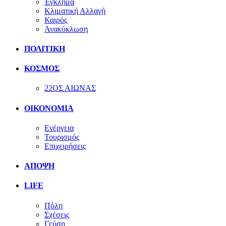
Έγκλημα
Κλιματική Αλλαγή
Καιρός
Ανακύκλωση
ΠΟΛΙΤΙΚΗ
ΚΟΣΜΟΣ
22ΟΣ ΑΙΩΝΑΣ
ΟΙΚΟΝΟΜΙΑ
Ενέργεια
Τουρισμός
Επιχειρήσεις
ΑΠΟΨΗ
LIFE
Πόλη
Σχέσεις
Γεύση