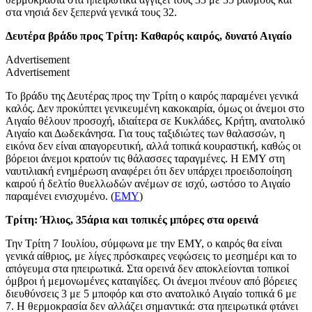
στα νησιά δεν ξεπερνά γενικά τους 32.
Δευτέρα βράδυ προς Τρίτη: Καθαρός καιρός, δυνατό Αιγαίο
Advertisement
Advertisement
Το βράδυ της Δευτέρας προς την Τρίτη ο καιρός παραμένει γενικά
καλός. Δεν προκύπτει γενικευμένη κακοκαιρία, όμως οι άνεμοι στο
Αιγαίο θέλουν προσοχή, ιδιαίτερα σε Κυκλάδες, Κρήτη, ανατολικό
Αιγαίο και Δωδεκάνησα. Για τους ταξιδιώτες των θαλασσών, η
εικόνα δεν είναι απαγορευτική, αλλά τοπικά κουραστική, καθώς οι
βόρειοι άνεμοι κρατούν τις θάλασσες ταραγμένες. Η ΕΜΥ στη
ναυτιλιακή ενημέρωση αναφέρει ότι δεν υπάρχει προειδοποίηση
καιρού ή δελτίο θυελλωδών ανέμων σε ισχύ, ωστόσο το Αιγαίο
παραμένει ενισχυμένο. (
ΕΜΥ
)
Τρίτη: Ήλιος, 35άρια και τοπικές μπόρες στα ορεινά
Την Τρίτη 7 Ιουλίου, σύμφωνα με την ΕΜΥ, ο καιρός θα είναι
γενικά αίθριος, με λίγες πρόσκαιρες νεφώσεις το μεσημέρι και το
απόγευμα στα ηπειρωτικά. Στα ορεινά δεν αποκλείονται τοπικοί
όμβροι ή μεμονωμένες καταιγίδες. Οι άνεμοι πνέουν από βόρειες
διευθύνσεις 3 με 5 μποφόρ και στο ανατολικό Αιγαίο τοπικά 6 με
7. Η θερμοκρασία δεν αλλάζει σημαντικά: στα ηπειρωτικά φτάνει