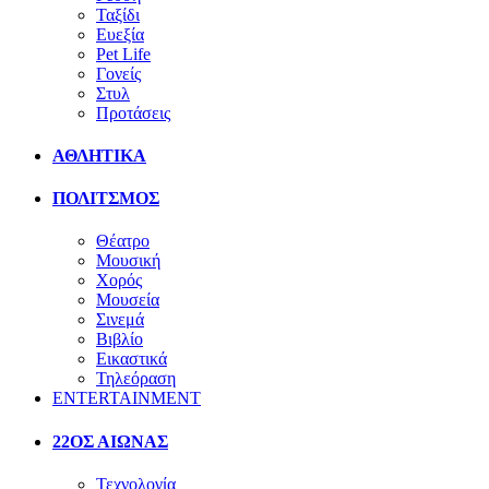
Ταξίδι
Ευεξία
Pet Life
Γονείς
Στυλ
Προτάσεις
ΑΘΛΗΤΙΚΑ
ΠΟΛΙΤΣΜΟΣ
Θέατρο
Μουσική
Χορός
Μουσεία
Σινεμά
Βιβλίο
Εικαστικά
Τηλεόραση
ENTERTAINMENT
22ΟΣ ΑΙΩΝΑΣ
Τεχνολογία