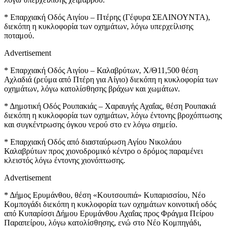
* Επαρχιακή Οδός Αιγίου – Πτέρης (Γέφυρα ΣΕΛΙΝΟΥΝΤΑ),
διεκόπη η κυκλοφορία των οχημάτων, λόγω υπερχείλισης
ποταμού.
Advertisement
* Επαρχιακή Οδός Αιγίου – Καλαβρύτων, Χ/Θ11,500 θέση
Αχλαδιά (ρεύμα από Πτέρη για Αίγιο) διεκόπη η κυκλοφορία των
οχημάτων, λόγω κατολίσθησης βράχων και χωμάτων.
* Δημοτική Οδός Ρουπακιάς – Χαραυγής Αχαΐας, θέση Ρουπακιά
διεκόπη η κυκλοφορία των οχημάτων, λόγω έντονης βροχόπτωσης
και συγκέντρωσης όγκου νερού στο εν λόγω σημείο.
* Επαρχιακή Οδός από διασταύρωση Αγίου Νικολάου
Καλαβρύτων προς χιονοδρομικό κέντρο ο δρόμος παραμένει
κλειστός λόγω έντονης χιονόπτωσης.
Advertisement
* Δήμος Ερυμάνθου, θέση «Κουτσουπιά» Κυπαρισσίου, Νέο
Κομπογάδι διεκόπη η κυκλοφορία των οχημάτων κοινοτική οδός
από Κυπαρίσσι Δήμου Ερυμάνθου Αχαΐας προς Φράγμα Πείρου
Παραπείρου, λόγω κατολίσθησης, ενώ στο Νέο Κομπηγάδι,