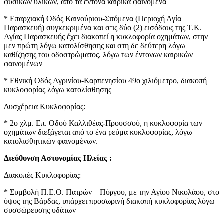
φυσικών υλικών, από τα έντονα καιρικά φαινόμενα
* Επαρχιακή Οδός Καινούριου-Σιτόμενα (Περιοχή Αγία
Παρασκευή) συγκεκριμένα και στις δύο (2) εισόδους της Τ.Κ.
Αγίας Παρασκευής έχει διακοπεί η κυκλοφορία οχημάτων, στην
μεν πρώτη λόγω κατολίσθησης και στη δε δεύτερη λόγω
καθίζησης του οδοστρώματος, λόγω των έντονων καιρικών
φαινομένων
* Εθνική Οδός Αγρινίου-Καρπενησίου 49ο χιλιόμετρο, διακοπή
κυκλοφορίας λόγω κατολίσθησης
Δυσχέρεια Κυκλοφορίας:
* 2ο χλμ. Επ. Οδού Καλλιθέας-Προυσσού, η κυκλοφορία των
οχημάτων διεξάγεται από το ένα ρεύμα κυκλοφορίας, λόγω
κατολισθητικών φαινομένων.
Διεύθυνση Αστυνομίας Ηλείας :
Διακοπές Κυκλοφορίας:
* Συμβολή Π.Ε.Ο. Πατρών – Πύργου, με την Αγίου Νικολάου, στο
ύψος της Βάρδας, υπάρχει προσωρινή διακοπή κυκλοφορίας λόγω
συσσώρευσης υδάτων