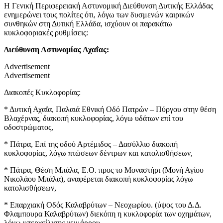
Η Γενική Περιφερειακή Αστυνομική Διεύθυνση Δυτικής Ελλάδας
ενημερώνει τους πολίτες ότι, λόγω των δυσμενών καιρικών
συνθηκών στη Δυτική Ελλάδα, ισχύουν οι παρακάτω
κυκλοφοριακές ρυθμίσεις:
Διεύθυνση Αστυνομίας Αχαΐας:
Advertisement
Advertisement
Διακοπές Κυκλοφορίας:
* Δυτική Αχαΐα, Παλαιά Εθνική Οδό Πατρών – Πύργου στην θέση
Βλαχέρνας, διακοπή κυκλοφορίας, λόγω υδάτων επί του
οδοστρώματος,
* Πάτρα, Επί της οδού Αρτέμιδος – Δασύλλιο διακοπή
κυκλοφορίας, λόγω πτώσεων δέντρων και κατολισθήσεων,
* Πάτρα, Θέση Μπάλα, Ε.Ο. προς το Μοναστήρι (Μονή Αγίου
Νικολάου Μπάλα), αναφέρεται διακοπή κυκλοφορίας λόγω
κατολισθήσεων,
* Επαρχιακή Οδός Καλαβρύτων – Νεοχωρίου. (ύψος του Δ.Δ.
Φλαμπουρα Καλαβρύτων) διεκόπη η κυκλοφορία των οχημάτων,
λόγω υπερχείλισης χειμάρρου.