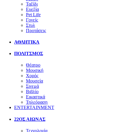
Ταξίδι
Ευεξία
Pet Life
Γονείς
Στυλ
Προτάσεις
ΑΘΛΗΤΙΚΑ
ΠΟΛΙΤΣΜΟΣ
Θέατρο
Μουσική
Χορός
Μουσεία
Σινεμά
Βιβλίο
Εικαστικά
Τηλεόραση
ENTERTAINMENT
22ΟΣ ΑΙΩΝΑΣ
Τεχνολογία