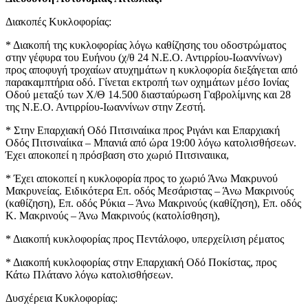
Διακοπές Κυκλοφορίας:
* Διακοπή της κυκλοφορίας λόγω καθίζησης του οδοστρώματος
στην γέφυρα του Ευήνου (χ/θ 24 Ν.Ε.Ο. Αντιρρίου-Ιωαννίνων)
προς αποφυγή τροχαίων ατυχημάτων η κυκλοφορία διεξάγεται από
παρακαμπτήρια οδό. Γίνεται εκτροπή των οχημάτων μέσο Ιονίας
Οδού μεταξύ των Χ/Θ 14.500 διασταύρωση Γαβρολίμνης και 28
της Ν.Ε.Ο. Αντιρρίου-Ιωαννίνων στην Ζεστή.
* Στην Επαρχιακή Οδό Πιτσιναίικα προς Ριγάνι και Επαρχιακή
Οδός Πιτσιναίικα – Μπανιά από ώρα 19:00 λόγω κατολισθήσεων.
Έχει αποκοπεί η πρόσβαση στο χωριό Πιτσιναιικα,
* Έχει αποκοπεί η κυκλοφορία προς το χωριό Άνω Μακρυνού
Μακρυνείας. Ειδικότερα Επ. οδός Μεσάριστας – Άνω Μακρινούς
(καθίζηση), Επ. οδός Ρύκια – Άνω Μακρινούς (καθίζηση), Επ. οδός
Κ. Μακρινούς – Άνω Μακρινούς (κατολίσθηση),
* Διακοπή κυκλοφορίας προς Πεντάλοφο, υπερχείλιση ρέματος
* Διακοπή κυκλοφορίας στην Επαρχιακή Οδό Ποκίστας, προς
Κάτω Πλάτανο λόγω κατολισθήσεων.
Δυσχέρεια Κυκλοφορίας: