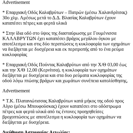
Advertisement
* Επαρχιακή Οδός Καλαβρύτων – Πατρών (μέσω Χαλανδρίτσας)
30ο χλμ. Αμέσως μετά το Δ.Δ. Βλασίας Καλαβρύτων έχουν
καταπέσει πέτρες και φερτά υλικά
* Στην ίδια οδό στο ύψος της διασταύρωσης με Γουμένισσα
ΚΑΛΑΒΡΥΤΩΝ έχει καταπέσει βράχος μεγάλου όγκου με
αποτέλεσμα και στις δύο περιπτώσεις η κυκλοφορία των οχημάτων
να διεξάγεται με δυσχέρεια και εκ περιτροπής από το ένα ρεύμα
κυκλοφορίας
* Επαρχιακή Οδός Πούντας Καλαβρύτων από την Χ/Θ 03,00 έως
και την Χ/Θ 12,00 (Κερνίτσα), η κυκλοφορία των οχημάτων
διεξάγεται με δυσχέρεια και στα δυο ρεύματα κυκλοφορίας της
οδού λόγω πτώσης βράχων και χωμάτων συνέπεια κατολίσθησης,
Advertisement
* Τ.Κ. Πλατανιώτισσας Καλαβρύτων κατά μήκος της οδού προς
Αίγιο (μέσω Μπουφούσκας) έχουν καταπέσει στο οδόστρωμα
πέτρες και φερτά υλικά από τις έντονες προηγηθείσες
βροχοπτώσεις με αποτέλεσμα η κυκλοφορία των οχημάτων να
διεξάγεται με δυσχέρεια.
Διεύθυνση Αστυνομίας Αιτωλίας: