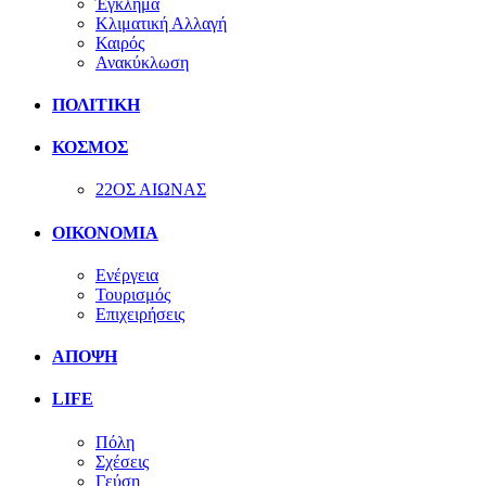
Έγκλημα
Κλιματική Αλλαγή
Καιρός
Ανακύκλωση
ΠΟΛΙΤΙΚΗ
ΚΟΣΜΟΣ
22ΟΣ ΑΙΩΝΑΣ
ΟΙΚΟΝΟΜΙΑ
Ενέργεια
Τουρισμός
Επιχειρήσεις
ΑΠΟΨΗ
LIFE
Πόλη
Σχέσεις
Γεύση