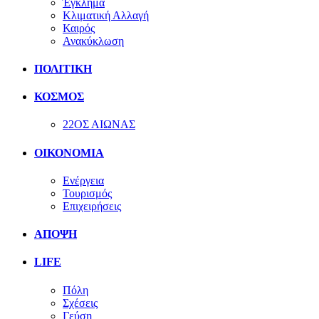
Έγκλημα
Κλιματική Αλλαγή
Καιρός
Ανακύκλωση
ΠΟΛΙΤΙΚΗ
ΚΟΣΜΟΣ
22ΟΣ ΑΙΩΝΑΣ
ΟΙΚΟΝΟΜΙΑ
Ενέργεια
Τουρισμός
Επιχειρήσεις
ΑΠΟΨΗ
LIFE
Πόλη
Σχέσεις
Γεύση