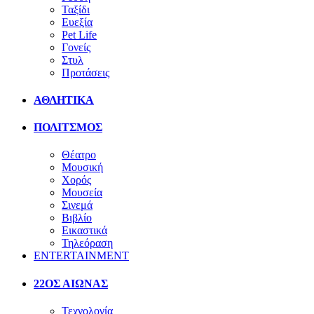
Ταξίδι
Ευεξία
Pet Life
Γονείς
Στυλ
Προτάσεις
ΑΘΛΗΤΙΚΑ
ΠΟΛΙΤΣΜΟΣ
Θέατρο
Μουσική
Χορός
Μουσεία
Σινεμά
Βιβλίο
Εικαστικά
Τηλεόραση
ENTERTAINMENT
22ΟΣ ΑΙΩΝΑΣ
Τεχνολογία