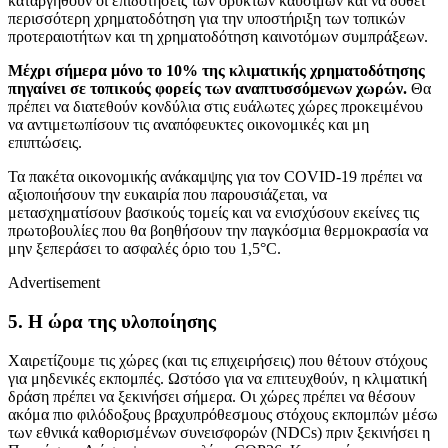
καταργηθούν οι επιδοτήσεις των ορυκτών καυσίμων και να δοθεί
περισσότερη χρηματοδότηση για την υποστήριξη των τοπικών
προτεραιοτήτων και τη χρηματοδότηση καινοτόμων συμπράξεων.
Μέχρι σήμερα μόνο το 10% της κλιματικής χρηματοδότησης
πηγαίνει σε τοπικούς φορείς των αναπτυσσόμενων χωρών.
Θα
πρέπει να διατεθούν κονδύλια στις ευάλωτες χώρες προκειμένου
να αντιμετωπίσουν τις αναπόφευκτες οικονομικές και μη
επιπτώσεις.
Τα πακέτα οικονομικής ανάκαμψης για τον COVID-19 πρέπει να
αξιοποιήσουν την ευκαιρία που παρουσιάζεται, να
μετασχηματίσουν βασικούς τομείς και να ενισχύσουν εκείνες τις
πρωτοβουλίες που θα βοηθήσουν την παγκόσμια θερμοκρασία να
μην ξεπεράσει το ασφαλές όριο του 1,5°C.
Advertisement
5. Η ώρα της υλοποίησης
Χαιρετίζουμε τις χώρες (και τις επιχειρήσεις) που θέτουν στόχους
για μηδενικές εκπομπές. Ωστόσο για να επιτευχθούν, η κλιματική
δράση πρέπει να ξεκινήσει σήμερα. Οι χώρες πρέπει να θέσουν
ακόμα πιο φιλόδοξους βραχυπρόθεσμους στόχους εκπομπών μέσω
των εθνικά καθορισμένων συνεισφορών (NDCs) πριν ξεκινήσει η