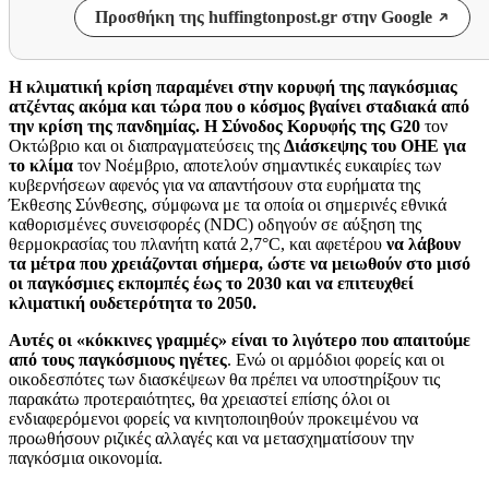
Προσθήκη της huffingtonpost.gr στην Google
Η κλιματική κρίση παραμένει στην κορυφή της παγκόσμιας
ατζέντας ακόμα και τώρα που ο κόσμος βγαίνει σταδιακά από
την κρίση της πανδημίας.
Η Σύνοδος Κορυφής της G20
τον
Οκτώβριο και οι διαπραγματεύσεις της
Διάσκεψης του ΟΗΕ για
το κλίμα
τον Νοέμβριο, αποτελούν σημαντικές ευκαιρίες των
κυβερνήσεων αφενός για να απαντήσουν στα ευρήματα της
Έκθεσης Σύνθεσης, σύμφωνα με τα οποία οι σημερινές εθνικά
καθορισμένες συνεισφορές (NDC) οδηγούν σε αύξηση της
θερμοκρασίας του πλανήτη κατά 2,7°C, και αφετέρου
να λάβουν
τα μέτρα που χρειάζονται σήμερα, ώστε να μειωθούν στο μισό
οι παγκόσμιες εκπομπές έως το 2030 και να επιτευχθεί
κλιματική ουδετερότητα το 2050.
Αυτές οι «κόκκινες γραμμές» είναι το λιγότερο που απαιτούμε
από τους παγκόσμιους ηγέτες
. Ενώ οι αρμόδιοι φορείς και οι
οικοδεσπότες των διασκέψεων θα πρέπει να υποστηρίξουν τις
παρακάτω προτεραιότητες, θα χρειαστεί επίσης όλοι οι
ενδιαφερόμενοι φορείς να κινητοποιηθούν προκειμένου να
προωθήσουν ριζικές αλλαγές και να μετασχηματίσουν την
παγκόσμια οικονομία.