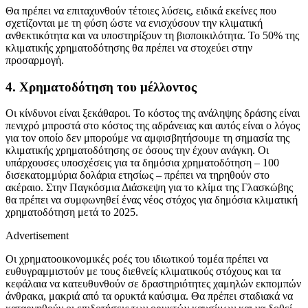
Θα πρέπει να επιταχυνθούν τέτοιες λύσεις, ειδικά εκείνες που
σχετίζονται με τη φύση ώστε να ενισχύσουν την κλιματική
ανθεκτικότητα και να υποστηρίξουν τη βιοποικιλότητα. Το 50% της
κλιματικής χρηματοδότησης θα πρέπει να στοχεύει στην
προσαρμογή.
4. Χρηματοδότηση του μέλλοντος
Οι κίνδυνοι είναι ξεκάθαροι. Το κόστος της ανάληψης δράσης είναι
πενιχρό μπροστά στο κόστος της αδράνειας και αυτός είναι ο λόγος
για τον οποίο δεν μπορούμε να αμφισβητήσουμε τη σημασία της
κλιματικής χρηματοδότησης σε όσους την έχουν ανάγκη. Οι
υπάρχουσες υποσχέσεις για τα δημόσια χρηματοδότηση – 100
δισεκατομμύρια δολάρια ετησίως – πρέπει να τηρηθούν στο
ακέραιο. Στην Παγκόσμια Διάσκεψη για το κλίμα της Γλασκώβης
θα πρέπει να συμφωνηθεί ένας νέος στόχος για δημόσια κλιματική
χρηματοδότηση μετά το 2025.
Advertisement
Οι χρηματοοικονομικές ροές του ιδιωτικού τομέα πρέπει να
ευθυγραμμιστούν με τους διεθνείς κλιματικούς στόχους και τα
κεφάλαια να κατευθυνθούν σε δραστηριότητες χαμηλών εκπομπών
άνθρακα, μακριά από τα ορυκτά καύσιμα. Θα πρέπει σταδιακά να