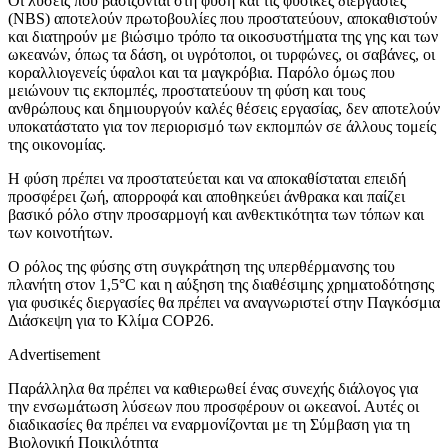
Οι λύσεις που βασίζονται στη φύση και τις φυσικές διεργασίες
(NBS) αποτελούν πρωτοβουλίες που προστατεύουν, αποκαθιστούν
και διατηρούν με βιώσιμο τρόπο τα οικοσυστήματα της γης και των
ωκεανών, όπως τα δάση, οι υγρότοποι, οι τυρφώνες, οι σαβάνες, οι
κοραλλιογενείς ύφαλοι και τα μαγκρόβια. Παρόλο όμως που
μειώνουν τις εκπομπές, προστατεύουν τη φύση και τους
ανθρώπους και δημιουργούν καλές θέσεις εργασίας, δεν αποτελούν
υποκατάστατο για τον περιορισμό των εκπομπών σε άλλους τομείς
της οικονομίας.
Η φύση πρέπει να προστατεύεται και να αποκαθίσταται επειδή
προσφέρει ζωή, απορροφά και αποθηκεύει άνθρακα και παίζει
βασικό ρόλο στην προσαρμογή και ανθεκτικότητα των τόπων και
των κοινοτήτων.
Ο ρόλος της φύσης στη συγκράτηση της υπερθέρμανσης του
πλανήτη στον 1,5°C και η αύξηση της διαθέσιμης χρηματοδότησης
για φυσικές διεργασίες θα πρέπει να αναγνωριστεί στην Παγκόσμια
Διάσκεψη για το Κλίμα COP26.
Advertisement
Παράλληλα θα πρέπει να καθιερωθεί ένας συνεχής διάλογος για
την ενσωμάτωση λύσεων που προσφέρουν οι ωκεανοί. Αυτές οι
διαδικασίες θα πρέπει να εναρμονίζονται με τη Σύμβαση για τη
Βιολογική Ποικιλότητα