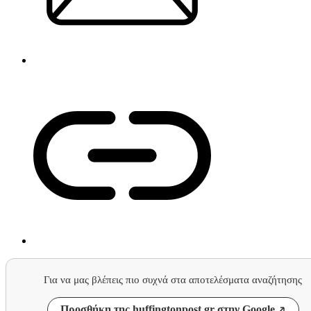
Για να μας βλέπεις πιο συχνά στα αποτελέσματα αναζήτησης
Προσθήκη της huffingtonpost.gr στην Google