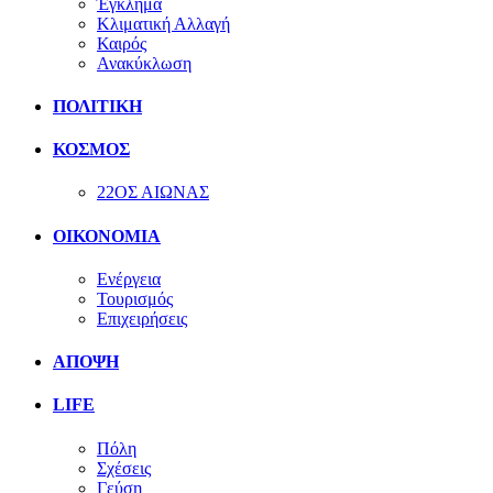
Έγκλημα
Κλιματική Αλλαγή
Καιρός
Ανακύκλωση
ΠΟΛΙΤΙΚΗ
ΚΟΣΜΟΣ
22ΟΣ ΑΙΩΝΑΣ
ΟΙΚΟΝΟΜΙΑ
Ενέργεια
Τουρισμός
Επιχειρήσεις
ΑΠΟΨΗ
LIFE
Πόλη
Σχέσεις
Γεύση