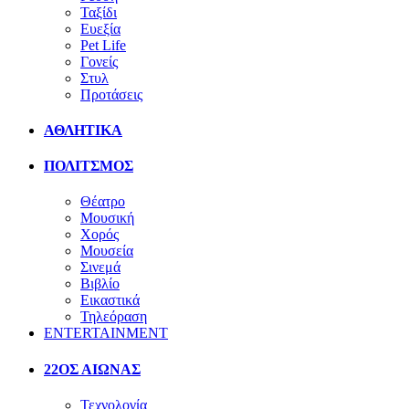
Ταξίδι
Ευεξία
Pet Life
Γονείς
Στυλ
Προτάσεις
ΑΘΛΗΤΙΚΑ
ΠΟΛΙΤΣΜΟΣ
Θέατρο
Μουσική
Χορός
Μουσεία
Σινεμά
Βιβλίο
Εικαστικά
Τηλεόραση
ENTERTAINMENT
22ΟΣ ΑΙΩΝΑΣ
Τεχνολογία