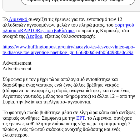
Το
Λιμενικό
συνεχίζει τις έρευνες για τον εντοπισμό των 12
αλλοδαπών αγνοουμένων, μελών του πληρώματος, του
φορτηγού
πλοίου «RAPTOR», που βυθίστηκε
το πρωί της Κυριακής, στα
ανοιχτά της
Λέσβου
, εξαιτίας θαλασσοταραχής.
https://www.huffingtonpost.gr/entry/naeayio-tes-lesvoe-vinteo-apo-
te-diasose-toe-aiyeptioe-naetikoe_gr_6563b0a5e4b05f498ba0c29a
Advertisement
Advertisement
Σύμφωνα με τον μέχρι τώρα απολογισμό εντοπίστηκε και
διασώθηκε ένας ναυτικός ενώ ένας άλλος βρέθηκε νεκρός
(σύμφωνα με αναφορές, η σορός αναγνωρίστηκε, και είναι ένας
Αιγύπτιος ναυτικός, μέλος του πληρώματος) κι άλλοι 12 – από την
Συρία, την Ινδία και τη Αίγυπτο- αγνοούνται.
Το φορτηγό πλοίο βυθίστηκε μέσα σε λίγη ώρα κάτω από αντίξοες
καιρικές συνθήκες. Σύμφωνα με την
ΕΡΤ
, το Λιμενικό, συνέχισε
τις έρευνες καθ′ όλη την διάρκεια της νύχτας με τη συμμετοχή 7
πλοίων, ενός πλωτού σκάφους ανοιχτής θαλάσσης και ενός
ελικοπτέρου.