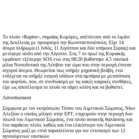
Το πλοίο «Raptor», σημαίας Κομόρες, απέπλευσε από το λιμάνι
της Δεκέλειας με προορισμό την Κωνσταντινούπολη. Είχε 14
άτομα πλήρωμα (1 Ινδός, 11 Αιγύπτιοι και δύο υπήκοοι Συρίας) και
μετέφερε αλάτι από την Αίγυπτο. Στις 7 το πρωί της Κυριακής
εμφάνισε εξέπεμψε SOS ενώ στις 08:20 βυθίστηκε 4,5 ναυτικά
μίλια Νοτιοδυτικά της Λέσβου την ώρα που στην περιοχή έπνεαν
ισχυροί άνεμοι. Θεωρείται πως υπήρξε μηχανική βλάβη, ενώ
ενδέχεται να υπήρξε εισροή υδάτων στα αμπάρια με μετατόπιση
του φορτίου, που, σε συνδυασμό με τις κακές καιρικές συνθήκες,
είχε ως αποτέλεσμα το πλοίο να πάρει κλίση και να βυθιστεί.
Advertisement
Σύμφωνα με τον εκπρόσωπο Τύπου του Λιμενικού Σώματος, Νίκο
Αλεξίου ο οποίος μίλησε στην ΕΡΤ, επιχειρούν στην περιοχή δυο
πλωτά του Λιμενικού Σώματος, ένα πλοίο ανοικτής θαλάσσης και
ένα παράκτιο πλοίο, καθώς και ένα ελικόπτερο του Λιμενικού
Σώματος μαζί με επτά παραπλέοντα για τον εντοπισμό των 12
αγνοούμενων ναυτικών.