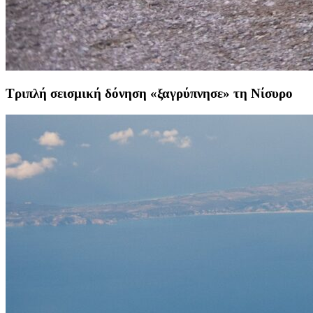
Τριπλή σεισμική δόνηση «ξαγρύπνησε» τη Νίσυρο