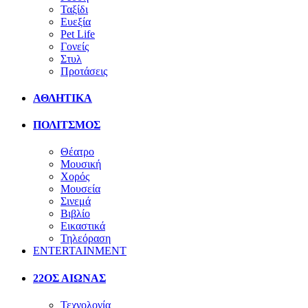
Ταξίδι
Ευεξία
Pet Life
Γονείς
Στυλ
Προτάσεις
ΑΘΛΗΤΙΚΑ
ΠΟΛΙΤΣΜΟΣ
Θέατρο
Μουσική
Χορός
Μουσεία
Σινεμά
Βιβλίο
Εικαστικά
Τηλεόραση
ENTERTAINMENT
22ΟΣ ΑΙΩΝΑΣ
Τεχνολογία