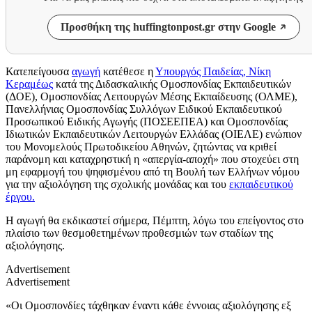
Προσθήκη της huffingtonpost.gr στην Google
Κατεπείγουσα
αγωγή
κατέθεσε η
Υπουργός Παιδείας, Νίκη
Κεραμέως
κατά της Διδασκαλικής Ομοσπονδίας Εκπαιδευτικών
(ΔΟΕ), Ομοσπονδίας Λειτουργών Μέσης Εκπαίδευσης (ΟΛΜΕ),
Πανελλήνιας Ομοσπονδίας Συλλόγων Ειδικού Εκπαιδευτικού
Προσωπικού Ειδικής Αγωγής (ΠΟΣΕΕΠΕΑ) και Ομοσπονδίας
Ιδιωτικών Εκπαιδευτικών Λειτουργών Ελλάδας (ΟΙΕΛΕ) ενώπιον
του Μονομελούς Πρωτοδικείου Αθηνών, ζητώντας να κριθεί
παράνομη και καταχρηστική η «απεργία-αποχή» που στοχεύει στη
μη εφαρμογή του ψηφισμένου από τη Βουλή των Ελλήνων νόμου
για την αξιολόγηση της σχολικής μονάδας και του
εκπαιδευτικού
έργου.
Η αγωγή θα εκδικαστεί σήμερα, Πέμπτη, λόγω του επείγοντος στο
πλαίσιο των θεσμοθετημένων προθεσμιών των σταδίων της
αξιολόγησης.
Advertisement
Advertisement
«Οι Ομοσπονδίες τάχθηκαν έναντι κάθε έννοιας αξιολόγησης εξ