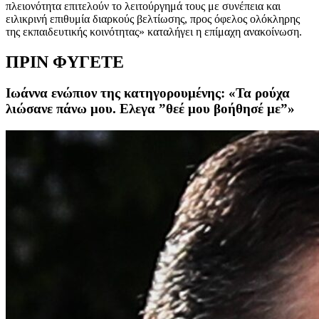
πλειονότητα επιτελούν το λειτούργημά τους με συνέπεια και
ειλικρινή επιθυμία διαρκούς βελτίωσης, προς όφελος ολόκληρης
της εκπαιδευτικής κοινότητας» καταλήγει η επίμαχη ανακοίνωση.
ΠΡΙΝ ΦΥΓΕΤΕ
Ιωάννα ενώπιον της κατηγορουμένης: «Τα ρούχα
λιώσανε πάνω μου. Ελεγα ”θεέ μου βοήθησέ με”»