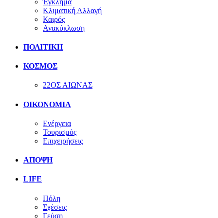
Έγκλημα
Κλιματική Αλλαγή
Καιρός
Ανακύκλωση
ΠΟΛΙΤΙΚΗ
ΚΟΣΜΟΣ
22ΟΣ ΑΙΩΝΑΣ
ΟΙΚΟΝΟΜΙΑ
Ενέργεια
Τουρισμός
Επιχειρήσεις
ΑΠΟΨΗ
LIFE
Πόλη
Σχέσεις
Γεύση