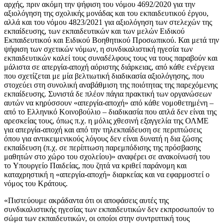
αρχής, πριν ακόμη την ψήφιση του νόμου 4692/2020 για την
αξιολόγηση της σχολικής μονάδας και του εκπαιδευτικού έργου,
αλλά και του νόμου 4823/2021 για αξιολόγηση των στελεχών της
εκπαίδευσης, των εκπαιδευτικών και των μελών Ειδικού
Εκπαιδευτικού και Ειδικού Βοηθητικού Προσωπικού. Και μετά την
ψήφιση των σχετικών νόμων, η συνδικαλιστική ηγεσία των
εκπαιδευτικών καλεί τους συναδέλφους τους να τους παραβούν και
μάλιστα σε απεργία-αποχή αόριστης διάρκειας, από κάθε ενέργεια
που σχετίζεται με μία βελτιωτική διαδικασία αξιολόγησης, που
στοχεύει στη συνολική αναβάθμιση της ποιότητας της παρεχόμενης
εκπαίδευσης. Συνιστά δε πλέον πάγια πρακτική των οργανώσεων
αυτών να κηρύσσουν «απεργία-αποχή» από κάθε νομοθετημένη –
από το Ελληνικό Κοινοβούλιο – διαδικασία που απλά δεν είναι της
αρεσκείας τους, όπως π.χ. η μόλις χθεσινή εξαγγελία της ΟΛΜΕ
για απεργία-αποχή και από την τηλεκπαίδευση σε περιπτώσεις
όπου για αντικειμενικούς λόγους δεν είναι δυνατή η δια ζώσης
εκπαίδευση (π.χ. σε περίπτωση παρεμπόδισης της πρόσβασης
μαθητών στο χώρο του σχολείου)» αναφέρει σε ανακοίνωσή του
το Υπουργείο Παιδείας, που ζητά να κριθεί παράνομη και
καταχρηστική η «απεργία-αποχή» διαρκείας και να εφαρμοστεί ο
νόμος του Κράτους.
«Πιστεύουμε ακράδαντα ότι οι αποφάσεις αυτές της
συνδικαλιστικής ηγεσίας των εκπαιδευτικών δεν εκπροσωπούν το
σώμα των εκπαιδευτικών, οι οποίοι στην συντριπτική τους