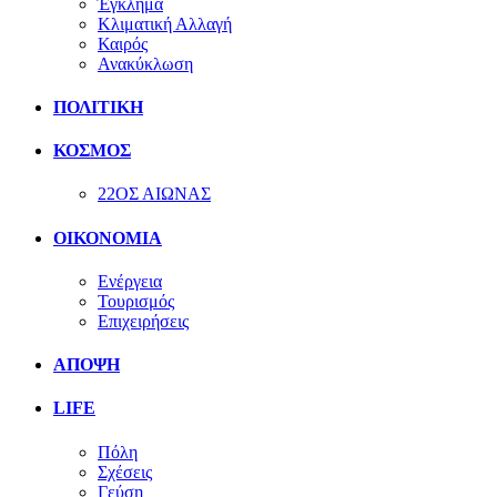
Έγκλημα
Κλιματική Αλλαγή
Καιρός
Ανακύκλωση
ΠΟΛΙΤΙΚΗ
ΚΟΣΜΟΣ
22ΟΣ ΑΙΩΝΑΣ
ΟΙΚΟΝΟΜΙΑ
Ενέργεια
Τουρισμός
Επιχειρήσεις
ΑΠΟΨΗ
LIFE
Πόλη
Σχέσεις
Γεύση