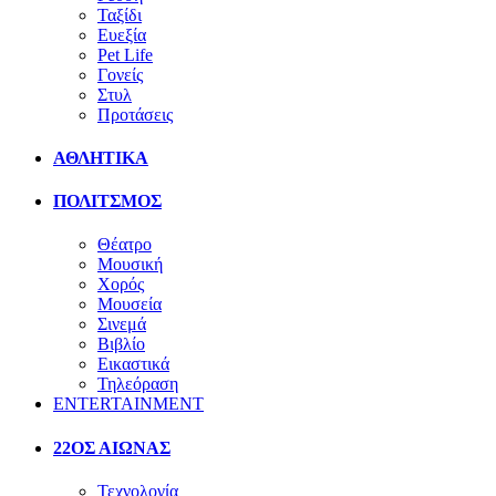
Ταξίδι
Ευεξία
Pet Life
Γονείς
Στυλ
Προτάσεις
ΑΘΛΗΤΙΚΑ
ΠΟΛΙΤΣΜΟΣ
Θέατρο
Μουσική
Χορός
Μουσεία
Σινεμά
Βιβλίο
Εικαστικά
Τηλεόραση
ENTERTAINMENT
22ΟΣ ΑΙΩΝΑΣ
Τεχνολογία