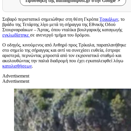
Προσθήκη της huffingtonpost.gr στην Google
Σοβαρό περιστατικό σημειώθηκε στη θέση Γκρόπα
Τρικάλων
, το
βράδυ της Τετάρτης λίγο μετά τη σήραγγα της Εθνικής Οδού
Στουρναραίικων – Άρτας, όπου νταλίκα βουλγαρικής καταγωγής
εγκλωβίστηκε
σε ανενεργό τμήμα του δρόμου.
Ο οδηγός, κινούμενος από Ανθηρό προς Τρίκαλα, παραπλανήθηκε
στο σημείο της σήραγγας και αντί να συνεχίσει ευθεία, έστριψε
αριστερά, περνώντας μπροστά από τον εκχιονιστικό σταθμό και
ακολουθώντας την παλιά διαδρομή που έχει εγκαταλειφθεί λόγω
κατολισθήσεων
.
Advertisement
Advertisement