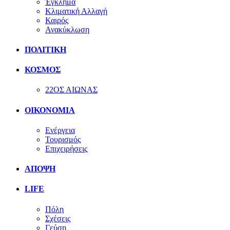
Έγκλημα
Κλιματική Αλλαγή
Καιρός
Ανακύκλωση
ΠΟΛΙΤΙΚΗ
ΚΟΣΜΟΣ
22ΟΣ ΑΙΩΝΑΣ
ΟΙΚΟΝΟΜΙΑ
Ενέργεια
Τουρισμός
Επιχειρήσεις
ΑΠΟΨΗ
LIFE
Πόλη
Σχέσεις
Γεύση