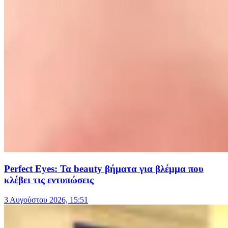
Perfect Eyes: Τα beauty βήματα για βλέμμα που
κλέβει τις εντυπώσεις
3 Αυγούστου 2026, 15:51