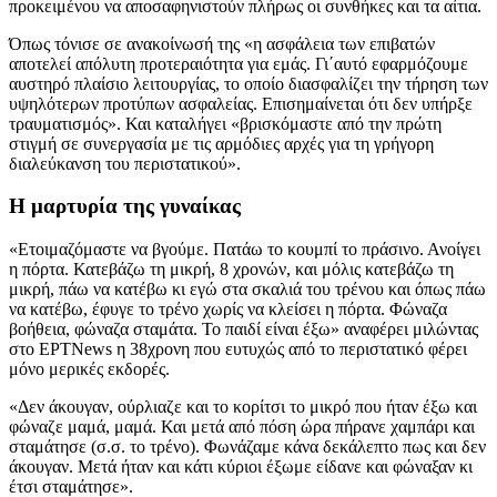
προκειμένου να αποσαφηνιστούν πλήρως οι συνθήκες και τα αίτια.
Όπως τόνισε σε ανακοίνωσή της «η ασφάλεια των επιβατών
αποτελεί απόλυτη προτεραιότητα για εμάς. Γι΄αυτό εφαρμόζουμε
αυστηρό πλαίσιο λειτουργίας, το οποίο διασφαλίζει την τήρηση των
υψηλότερων προτύπων ασφαλείας. Επισημαίνεται ότι δεν υπήρξε
τραυματισμός». Και καταλήγει «βρισκόμαστε από την πρώτη
στιγμή σε συνεργασία με τις αρμόδιες αρχές για τη γρήγορη
διαλεύκανση του περιστατικού».
Η μαρτυρία της γυναίκας
«Ετοιμαζόμαστε να βγούμε. Πατάω το κουμπί το πράσινο. Ανοίγει
η πόρτα. Κατεβάζω τη μικρή, 8 χρονών, και μόλις κατεβάζω τη
μικρή, πάω να κατέβω κι εγώ στα σκαλιά του τρένου και όπως πάω
να κατέβω, έφυγε το τρένο χωρίς να κλείσει η πόρτα. Φώναζα
βοήθεια, φώναζα σταμάτα. Το παιδί είναι έξω» αναφέρει μιλώντας
στο ΕΡΤNews η 38χρονη που ευτυχώς από το περιστατικό φέρει
μόνο μερικές εκδορές.
«Δεν άκουγαν, ούρλιαζε και το κορίτσι το μικρό που ήταν έξω και
φώναζε μαμά, μαμά. Και μετά από πόση ώρα πήρανε χαμπάρι και
σταμάτησε (σ.σ. το τρένο). Φωνάζαμε κάνα δεκάλεπτο πως και δεν
άκουγαν. Μετά ήταν και κάτι κύριοι έξωμε είδανε και φώναξαν κι
έτσι σταμάτησε».