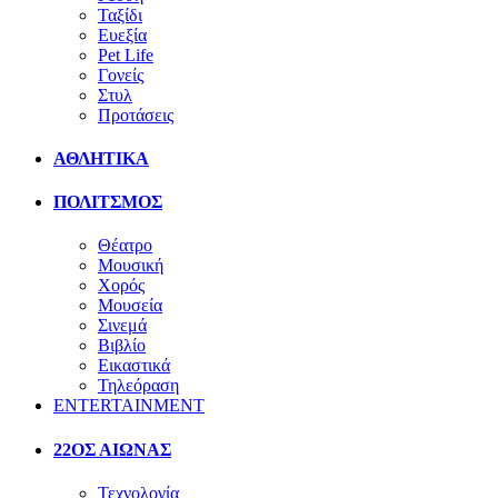
Ταξίδι
Ευεξία
Pet Life
Γονείς
Στυλ
Προτάσεις
ΑΘΛΗΤΙΚΑ
ΠΟΛΙΤΣΜΟΣ
Θέατρο
Μουσική
Χορός
Μουσεία
Σινεμά
Βιβλίο
Εικαστικά
Τηλεόραση
ENTERTAINMENT
22ΟΣ ΑΙΩΝΑΣ
Τεχνολογία