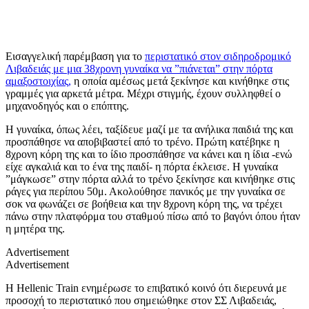
Eισαγγελική παρέμβαση για το
περιστατικό στον σιδηροδρομικό
Λιβαδειάς με μια 38χρονη γυναίκα να ”πιάνεται” στην πόρτα
αμαξοστοιχίας,
η οποία αμέσως μετά ξεκίνησε και κινήθηκε στις
γραμμές για αρκετά μέτρα. Μέχρι στιγμής, έχουν συλληφθεί ο
μηχανοδηγός και ο επόπτης.
Η γυναίκα, όπως λέει, ταξίδευε μαζί με τα ανήλικα παιδιά της και
προσπάθησε να αποβιβαστεί από το τρένο. Πρώτη κατέβηκε η
8χρονη κόρη της και το ίδιο προσπάθησε να κάνει και η ίδια -ενώ
είχε αγκαλιά και το ένα της παιδί- η πόρτα έκλεισε. Η γυναίκα
”μάγκωσε” στην πόρτα αλλά το τρένο ξεκίνησε και κινήθηκε στις
ράγες για περίπου 50μ. Ακολούθησε πανικός με την γυναίκα σε
σοκ να φωνάζει σε βοήθεια και την 8χρονη κόρη της, να τρέχει
πάνω στην πλατφόρμα του σταθμού πίσω από το βαγόνι όπου ήταν
η μητέρα της.
Advertisement
Advertisement
Η Hellenic Train ενημέρωσε το επιβατικό κοινό ότι διερευνά με
προσοχή το περιστατικό που σημειώθηκε στον ΣΣ Λιβαδειάς,