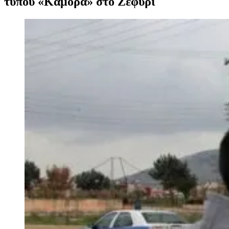
τύπου «Καμόρα» στο Ζεφύρι