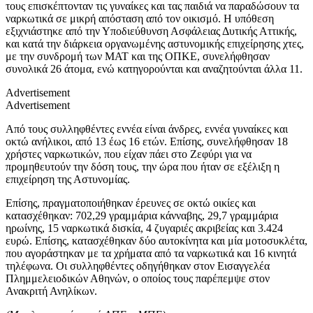
τους επισκέπτονταν τις γυναίκες και τας παιδιά να παραδώσουν τα
ναρκωτικά σε μικρή απόσταση από τον οικισμό. Η υπόθεση
εξιχνιάστηκε από την Υποδιεύθυνση Ασφάλειας Δυτικής Αττικής,
και κατά την διάρκεια οργανωμένης αστυνομικής επιχείρησης χτες,
με την συνδρομή των ΜΑΤ και της ΟΠΚΕ, συνελήφθησαν
συνολικά 26 άτομα, ενώ κατηγορούνται και αναζητούνται άλλα 11.
Advertisement
Advertisement
Από τους συλληφθέντες εννέα είναι άνδρες, εννέα γυναίκες και
οκτώ ανήλικοι, από 13 έως 16 ετών. Επίσης, συνελήφθησαν 18
χρήστες ναρκωτικών, που είχαν πάει στο Ζεφύρι για να
προμηθευτούν την δόση τους, την ώρα που ήταν σε εξέλιξη η
επιχείρηση της Αστυνομίας.
Επίσης, πραγματοποιήθηκαν έρευνες σε οκτώ οικίες και
κατασχέθηκαν: 702,29 γραμμάρια κάνναβης, 29,7 γραμμάρια
ηρωίνης, 15 ναρκωτικά δισκία, 4 ζυγαριές ακριβείας και 3.424
ευρώ. Επίσης, κατασχέθηκαν δύο αυτοκίνητα και μία μοτοσυκλέτα,
που αγοράστηκαν με τα χρήματα από τα ναρκωτικά και 16 κινητά
τηλέφωνα. Οι συλληφθέντες οδηγήθηκαν στον Εισαγγελέα
Πλημμελειοδικών Αθηνών, ο οποίος τους παρέπεμψε στον
Ανακριτή Ανηλίκων.