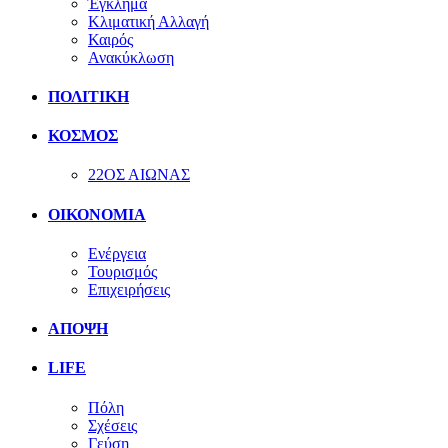
Έγκλημα
Κλιματική Αλλαγή
Καιρός
Ανακύκλωση
ΠΟΛΙΤΙΚΗ
ΚΟΣΜΟΣ
22ΟΣ ΑΙΩΝΑΣ
ΟΙΚΟΝΟΜΙΑ
Ενέργεια
Τουρισμός
Επιχειρήσεις
ΑΠΟΨΗ
LIFE
Πόλη
Σχέσεις
Γεύση