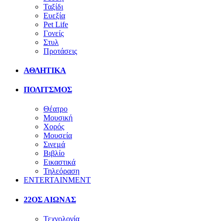
Ταξίδι
Ευεξία
Pet Life
Γονείς
Στυλ
Προτάσεις
ΑΘΛΗΤΙΚΑ
ΠΟΛΙΤΣΜΟΣ
Θέατρο
Μουσική
Χορός
Μουσεία
Σινεμά
Βιβλίο
Εικαστικά
Τηλεόραση
ENTERTAINMENT
22ΟΣ ΑΙΩΝΑΣ
Τεχνολογία