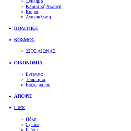
Έγκλημα
Κλιματική Αλλαγή
Καιρός
Ανακύκλωση
ΠΟΛΙΤΙΚΗ
ΚΟΣΜΟΣ
22ΟΣ ΑΙΩΝΑΣ
ΟΙΚΟΝΟΜΙΑ
Ενέργεια
Τουρισμός
Επιχειρήσεις
ΑΠΟΨΗ
LIFE
Πόλη
Σχέσεις
Γεύση