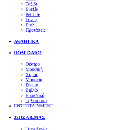
Ταξίδι
Ευεξία
Pet Life
Γονείς
Στυλ
Προτάσεις
ΑΘΛΗΤΙΚΑ
ΠΟΛΙΤΣΜΟΣ
Θέατρο
Μουσική
Χορός
Μουσεία
Σινεμά
Βιβλίο
Εικαστικά
Τηλεόραση
ENTERTAINMENT
22ΟΣ ΑΙΩΝΑΣ
Τεχνολογία