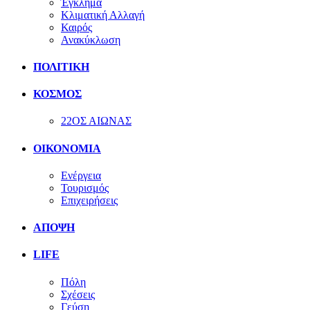
Έγκλημα
Κλιματική Αλλαγή
Καιρός
Ανακύκλωση
ΠΟΛΙΤΙΚΗ
ΚΟΣΜΟΣ
22ΟΣ ΑΙΩΝΑΣ
ΟΙΚΟΝΟΜΙΑ
Ενέργεια
Τουρισμός
Επιχειρήσεις
ΑΠΟΨΗ
LIFE
Πόλη
Σχέσεις
Γεύση