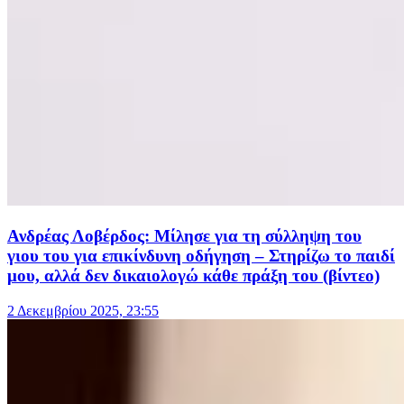
Ανδρέας Λοβέρδος: Μίλησε για τη σύλληψη του
γιου του για επικίνδυνη οδήγηση – Στηρίζω το παιδί
μου, αλλά δεν δικαιολογώ κάθε πράξη του (βίντεο)
2 Δεκεμβρίου 2025, 23:55