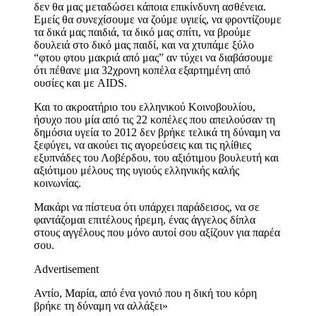
δεν θα μας μεταδώσει κάποια επικίνδυνη ασθένεια.
Εμείς θα συνεχίσουμε να ζούμε υγιείς, να φροντίζουμε
τα δικά μας παιδιά, τα δικό μας σπίτι, να βρούμε
δουλειά στο δικό μας παιδί, και να χτυπάμε ξύλο
“φτου φτου μακριά από μας” αν τύχει να διαβάσουμε
ότι πέθανε μια 32χρονη κοπέλα εξαρτημένη από
ουσίες και με AIDS.
Και το ακροατήριο του ελληνικού Κοινοβουλίου,
ήσυχο που μία από τις 22 κοπέλες που απειλούσαν τη
δημόσια υγεία το 2012 δεν βρήκε τελικά τη δύναμη να
ξεφύγει, να ακούει τις αγορεύσεις και τις ηλίθιες
εξυπνάδες του Λοβέρδου, του αξιότιμου βουλευτή και
αξιότιμου μέλους της υγιούς ελληνικής καλής
κοινωνίας.
Μακάρι να πίστευα ότι υπάρχει παράδεισος, να σε
φαντάζομαι επιτέλους ήρεμη, ένας άγγελος δίπλα
στους αγγέλους που μόνο αυτοί σου αξίζουν για παρέα
σου.
Advertisement
Αντίο, Μαρία, από ένα γονιό που η δική του κόρη
βρήκε τη δύναμη να αλλάξει»