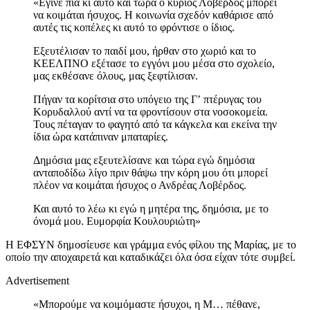
«Εγινε πια κι αυτό και τώρα ο κύριος Λοβέρδος μπορεί
να κοιμάται ήσυχος. Η κοινωνία σχεδόν καθάρισε από
αυτές τις κοπέλες κι αυτό το φρόντισε ο ίδιος.
Εξευτέλισαν το παιδί μου, ήρθαν στο χωριό και το
ΚΕΕΛΠΝΟ εξέτασε το εγγόνι μου μέσα στο σχολείο,
μας εκθέσανε όλους, μας ξεφτίλισαν.
Πήγαν τα κορίτσια στο υπόγειο της Γ’ πτέρυγας του
Κορυδαλλού αντί να τα φροντίσουν στα νοσοκομεία.
Τους πέταγαν το φαγητό από τα κάγκελα και εκείνα την
ίδια ώρα κατάπιναν μπαταρίες.
Δημόσια μας εξευτελίσανε και τώρα εγώ δημόσια
ανταποδίδω λίγο πριν θάψω την κόρη μου ότι μπορεί
πλέον να κοιμάται ήσυχος ο Ανδρέας Λοβέρδος.
Και αυτό το λέω κι εγώ η μητέρα της, δημόσια, με το
όνομά μου. Ευμορφία Κουλουριώτη»
Η ΕΦΣΥΝ δημοσίευσε και γράμμα ενός φίλου της Μαρίας, με το
οποίο την αποχαιρετά και καταδικάζει όλα όσα είχαν τότε συμβεί.
Advertisement
«Μπορούμε να κοιμόμαστε ήσυχοι, η M… πέθανε,