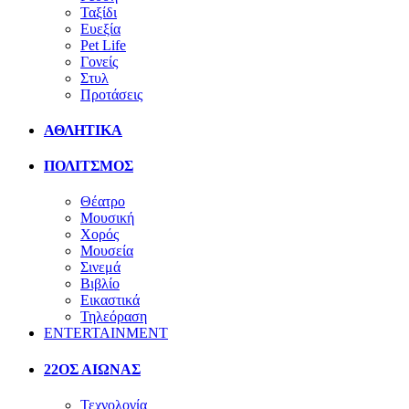
Ταξίδι
Ευεξία
Pet Life
Γονείς
Στυλ
Προτάσεις
ΑΘΛΗΤΙΚΑ
ΠΟΛΙΤΣΜΟΣ
Θέατρο
Μουσική
Χορός
Μουσεία
Σινεμά
Βιβλίο
Εικαστικά
Τηλεόραση
ENTERTAINMENT
22ΟΣ ΑΙΩΝΑΣ
Τεχνολογία