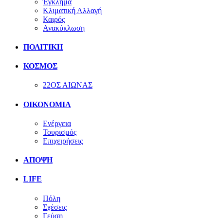
Έγκλημα
Κλιματική Αλλαγή
Καιρός
Ανακύκλωση
ΠΟΛΙΤΙΚΗ
ΚΟΣΜΟΣ
22ΟΣ ΑΙΩΝΑΣ
ΟΙΚΟΝΟΜΙΑ
Ενέργεια
Τουρισμός
Επιχειρήσεις
ΑΠΟΨΗ
LIFE
Πόλη
Σχέσεις
Γεύση