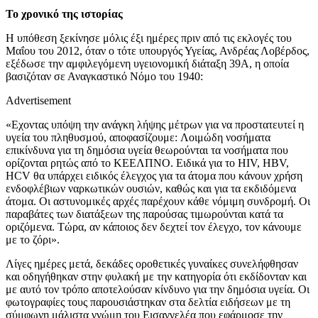
Το χρονικό της ιστορίας
Η υπόθεση ξεκίνησε μόλις έξι ημέρες πριν από τις εκλογές του
Μαΐου του 2012, όταν ο τότε υπουργός Υγείας, Ανδρέας Λοβέρδος,
εξέδωσε την αμφιλεγόμενη υγειονομική διάταξη 39Α, η οποία
βασιζόταν σε Αναγκαστικό Νόμο του 1940:
Advertisement
«Εχοντας υπόψη την ανάγκη λήψης μέτρων για να προστατευτεί η
υγεία του πληθυσμού, αποφασίζουμε: Λοιμώδη νοσήματα
επικίνδυνα για τη δημόσια υγεία θεωρούνται τα νοσήματα που
ορίζονται ρητώς από το ΚΕΕΛΠΝΟ. Ειδικά για το HIV, HBV,
HCV θα υπάρχει ειδικός έλεγχος για τα άτομα που κάνουν χρήση
ενδοφλέβιων ναρκωτικών ουσιών, καθώς και για τα εκδιδόμενα
άτομα. Οι αστυνομικές αρχές παρέχουν κάθε νόμιμη συνδρομή. Οι
παραβάτες των διατάξεων της παρούσας τιμωρούνται κατά τα
οριζόμενα. Τώρα, αν κάποιος δεν δεχτεί τον έλεγχο, τον κάνουμε
με το ζόρι».
Λίγες ημέρες μετά, δεκάδες οροθετικές γυναίκες συνελήφθησαν
και οδηγήθηκαν στην φυλακή με την κατηγορία ότι εκδίδονταν και
με αυτό τον τρόπο αποτελούσαν κίνδυνο για την δημόσια υγεία. Οι
φωτογραφίες τους παρουσιάστηκαν στα δελτία ειδήσεων με τη
σύμφωνη μάλιστα γνώμη του Εισαγγελέα που εφάρμοσε την