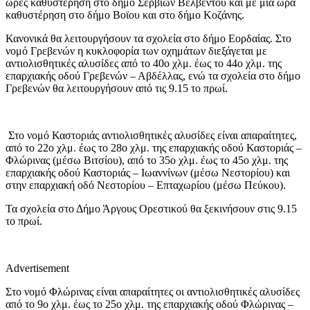
ώρες καθυστέρηση στο δήμο Σερβίων Βελβεντού και με μία ώρα
καθυστέρηση στο δήμο Βοϊου και στο δήμο Κοζάνης.
Κανονικά θα λειτουργήσουν τα σχολεία στο δήμο Εορδαίας. Στο
νομό Γρεβενών η κυκλοφορία των οχημάτων διεξάγεται με
αντιολισθητικές αλυσίδες από το 40ο χλμ. έως το 44ο χλμ. της
επαρχιακής οδού Γρεβενών – Αβδέλλας, ενώ τα σχολεία στο δήμο
Γρεβενών θα λειτουργήσουν από τις 9.15 το πρωί.
Στο νομό Καστοριάς αντιολισθητικές αλυσίδες είναι απαραίτητες,
από το 22ο χλμ. έως το 28ο χλμ. της επαρχιακής οδού Καστοριάς –
Φλώρινας (μέσω Βιτσίου), από το 35ο χλμ. έως το 45ο χλμ. της
επαρχιακής οδού Καστοριάς – Ιωαννίνων (μέσω Νεστορίου) και
στην επαρχιακή οδό Νεστορίου – Επταχωρίου (μέσω Πεύκου).
Τα σχολεία στο Δήμο Άργους Ορεστικού θα ξεκινήσουν στις 9.15
το πρωί.
Advertisement
Στο νομό Φλώρινας είναι απαραίτητες οι αντιολισθητικές αλυσίδες
από το 9ο χλμ. έως το 25ο χλμ. της επαρχιακής οδού Φλώρινας –