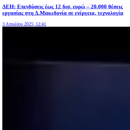
ΔΕΗ: Επενδύσεις έως 12 δισ. ευρώ – 20.000 θέσεις
εργασίας στη Δ.Μακεδονία σε ενέργεια, τεχνολογία
3 Απριλίου 2025, 12:41