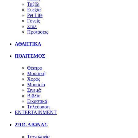
Ταξίδι
Ευεξία
Pet Life
Γονείς
Στυλ
Προτάσεις
ΑΘΛΗΤΙΚΑ
ΠΟΛΙΤΣΜΟΣ
Θέατρο
Μουσική
Χορός
Μουσεία
Σινεμά
Βιβλίο
Εικαστικά
Τηλεόραση
ENTERTAINMENT
22ΟΣ ΑΙΩΝΑΣ
Τεχνολογία