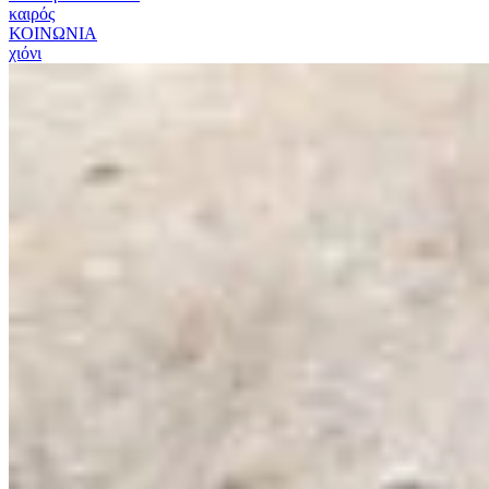
καιρός
ΚΟΙΝΩΝΙΑ
χιόνι