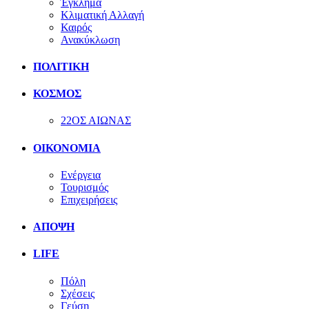
Έγκλημα
Κλιματική Αλλαγή
Καιρός
Ανακύκλωση
ΠΟΛΙΤΙΚΗ
ΚΟΣΜΟΣ
22ΟΣ ΑΙΩΝΑΣ
ΟΙΚΟΝΟΜΙΑ
Ενέργεια
Τουρισμός
Επιχειρήσεις
ΑΠΟΨΗ
LIFE
Πόλη
Σχέσεις
Γεύση