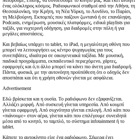
Μπορούμε, επίσης, να συνδέσουμε το κινητό μας. Και εκεί ανοίγει
ένας ολόκληρος κόσμος. Ραδιοφωνικοί σταθμοί από την Αθήνα, τη
Θεσσαλονίκη, την Κρήτη, τη Νέα Υόρκη, το Λονδίνο, το Παρίσι,
τη Μελβούρνη. Εκπομπές που παίζουν ζωντανά ή σε επανάληψη.
Podcasts, ενημέρωση, μουσικές πλατφόρμες, ειδικά playlists για
ταξίδι, για νυχτερινή οδήγηση, για διαδρομές στην πόλη ή για
μεγάλες αποστάσεις.
Και βεβαίως υπάρχει το tablet, το iPad, η μεγαλύτερη οθόνη που
μπορεί να λειτουργήσει ως κέντρο ψυχαγωγίας για τους
συνεπιβάτες, ιδιαίτερα σε οικογενειακά ταξίδια. Με μουσική,
παιδικά προγράμματα, εκπαιδευτικό περιεχόμενο, χάρτες,
εφαρμογές και ό,τι άλλο μπορεί να κάνει πιο άνετη μια διαδρομή.
Πάντα, φυσικά, με την αυτονόητη προϋπόθεση ότι ο οδηγός δεν
αποσπάται και ότι η χρήση οθονών γίνεται με ασφάλεια.
Advertisement
Εδώ βρίσκεται και η ουσία. Το ραδιόφωνο δεν εξαφανίζεται.
Αλλάζει μορφή. Από συσκευή γίνεται υπηρεσία. Από κουμπί
γίνεται εφαρμογή. Από συχνότητα γίνεται επιλογή. Από κάτι που
«πιάνουμε» στον αέρα, γίνεται κάτι που επιλέγουμε συνειδητά
μέσα από το κινητό, το ταμπλό, το σύστημα infotainment ή το
tablet.
Κάποτε το αυτοκίνητο είχε ένα ραδιόφωνο. Σήμερα έχει