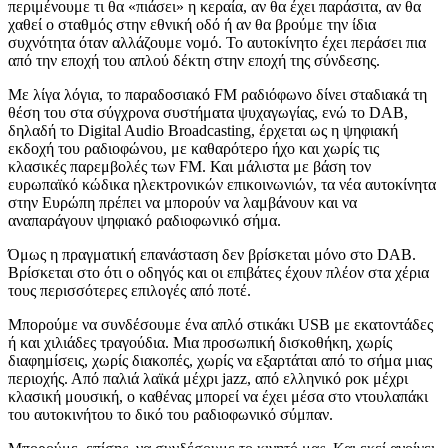
περιμένουμε τι θα «πιάσει» η κεραία, αν θα έχει παράσιτα, αν θα
χαθεί ο σταθμός στην εθνική οδό ή αν θα βρούμε την ίδια
συχνότητα όταν αλλάζουμε νομό. Το αυτοκίνητο έχει περάσει πια
από την εποχή του απλού δέκτη στην εποχή της σύνδεσης.
Με λίγα λόγια, το παραδοσιακό FM ραδιόφωνο δίνει σταδιακά τη
θέση του στα σύγχρονα συστήματα ψυχαγωγίας, ενώ το DAB,
δηλαδή το Digital Audio Broadcasting, έρχεται ως η ψηφιακή
εκδοχή του ραδιοφώνου, με καθαρότερο ήχο και χωρίς τις
κλασικές παρεμβολές των FM. Και μάλιστα με βάση τον
ευρωπαϊκό κώδικα ηλεκτρονικών επικοινωνιών, τα νέα αυτοκίνητα
στην Ευρώπη πρέπει να μπορούν να λαμβάνουν και να
αναπαράγουν ψηφιακό ραδιοφωνικό σήμα.
Όμως η πραγματική επανάσταση δεν βρίσκεται μόνο στο DAB.
Βρίσκεται στο ότι ο οδηγός και οι επιβάτες έχουν πλέον στα χέρια
τους περισσότερες επιλογές από ποτέ.
Μπορούμε να συνδέσουμε ένα απλό στικάκι USB με εκατοντάδες
ή και χιλιάδες τραγούδια. Μια προσωπική δισκοθήκη, χωρίς
διαφημίσεις, χωρίς διακοπές, χωρίς να εξαρτάται από το σήμα μιας
περιοχής. Από παλιά λαϊκά μέχρι jazz, από ελληνικό ροκ μέχρι
κλασική μουσική, ο καθένας μπορεί να έχει μέσα στο ντουλαπάκι
του αυτοκινήτου το δικό του ραδιοφωνικό σύμπαν.