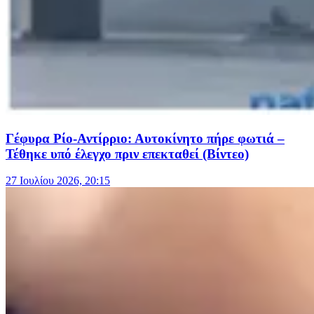
Γέφυρα Ρίο-Αντίρριο: Αυτοκίνητο πήρε φωτιά –
Τέθηκε υπό έλεγχο πριν επεκταθεί (Βίντεο)
27 Ιουλίου 2026, 20:15