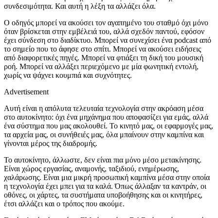
συνδεσιμότητα. Και αυτή η λέξη τα αλλάζει όλα.
Ο οδηγός μπορεί να ακούσει τον αγαπημένο του σταθμό όχι μόνο
όταν βρίσκεται στην εμβέλειά του, αλλά σχεδόν παντού, εφόσον
έχει σύνδεση στο διαδίκτυο. Μπορεί να συνεχίσει ένα podcast από
το σημείο που το άφησε στο σπίτι. Μπορεί να ακούσει ειδήσεις
από διαφορετικές πηγές. Μπορεί να φτιάξει τη δική του μουσική
ροή. Μπορεί να αλλάξει περιεχόμενο με μία φωνητική εντολή,
χωρίς να ψάχνει κουμπιά και συχνότητες.
Advertisement
Αυτή είναι η απόλυτα τελευταία τεχνολογία στην ακρόαση μέσα
στο αυτοκίνητο: όχι ένα μηχάνημα που αποφασίζει για εμάς, αλλά
ένα σύστημα που μας ακολουθεί. Το κινητό μας, οι εφαρμογές μας,
τα αρχεία μας, οι συνήθειές μας, όλα μπαίνουν στην καμπίνα και
γίνονται μέρος της διαδρομής.
Το αυτοκίνητο, άλλωστε, δεν είναι πια μόνο μέσο μετακίνησης.
Είναι χώρος εργασίας, αναμονής, ταξιδιού, ενημέρωσης,
χαλάρωσης. Είναι μια μικρή προσωπική καμπίνα μέσα στην οποία
η τεχνολογία έχει μπει για τα καλά. Όπως άλλαξαν τα καντράν, οι
οθόνες, οι χάρτες, τα συστήματα υποβοήθησης και οι κινητήρες,
έτσι αλλάζει και ο τρόπος που ακούμε.