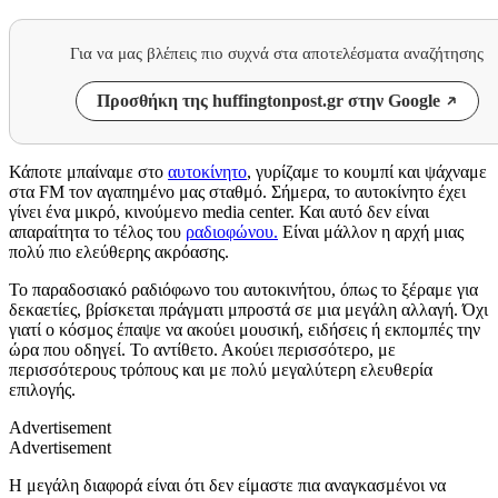
Για να μας βλέπεις πιο συχνά στα αποτελέσματα αναζήτησης
Προσθήκη της huffingtonpost.gr στην Google
Κάποτε μπαίναμε στο
αυτοκίνητο
, γυρίζαμε το κουμπί και ψάχναμε
στα FM τον αγαπημένο μας σταθμό. Σήμερα, το αυτοκίνητο έχει
γίνει ένα μικρό, κινούμενο media center. Και αυτό δεν είναι
απαραίτητα το τέλος του
ραδιοφώνου.
Είναι μάλλον η αρχή μιας
πολύ πιο ελεύθερης ακρόασης.
Το παραδοσιακό ραδιόφωνο του αυτοκινήτου, όπως το ξέραμε για
δεκαετίες, βρίσκεται πράγματι μπροστά σε μια μεγάλη αλλαγή. Όχι
γιατί ο κόσμος έπαψε να ακούει μουσική, ειδήσεις ή εκπομπές την
ώρα που οδηγεί. Το αντίθετο. Ακούει περισσότερο, με
περισσότερους τρόπους και με πολύ μεγαλύτερη ελευθερία
επιλογής.
Advertisement
Advertisement
Η μεγάλη διαφορά είναι ότι δεν είμαστε πια αναγκασμένοι να