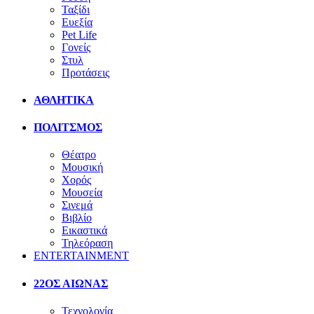
Ταξίδι
Ευεξία
Pet Life
Γονείς
Στυλ
Προτάσεις
ΑΘΛΗΤΙΚΑ
ΠΟΛΙΤΣΜΟΣ
Θέατρο
Μουσική
Χορός
Μουσεία
Σινεμά
Βιβλίο
Εικαστικά
Τηλεόραση
ENTERTAINMENT
22ΟΣ ΑΙΩΝΑΣ
Τεχνολογία