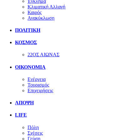
Έγκλημα
Κλιματική Αλλαγή
Καιρός
Ανακύκλωση
ΠΟΛΙΤΙΚΗ
ΚΟΣΜΟΣ
22ΟΣ ΑΙΩΝΑΣ
ΟΙΚΟΝΟΜΙΑ
Ενέργεια
Τουρισμός
Επιχειρήσεις
ΑΠΟΨΗ
LIFE
Πόλη
Σχέσεις
Γεύση