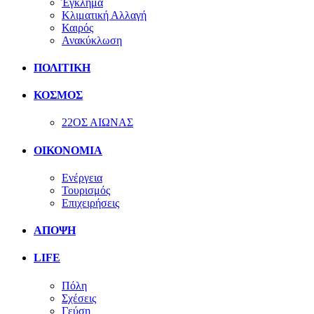
Έγκλημα
Κλιματική Αλλαγή
Καιρός
Ανακύκλωση
ΠΟΛΙΤΙΚΗ
ΚΟΣΜΟΣ
22ΟΣ ΑΙΩΝΑΣ
ΟΙΚΟΝΟΜΙΑ
Ενέργεια
Τουρισμός
Επιχειρήσεις
ΑΠΟΨΗ
LIFE
Πόλη
Σχέσεις
Γεύση