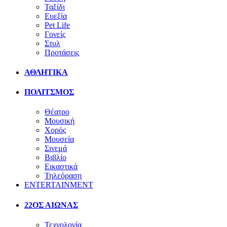
Ταξίδι
Ευεξία
Pet Life
Γονείς
Στυλ
Προτάσεις
ΑΘΛΗΤΙΚΑ
ΠΟΛΙΤΣΜΟΣ
Θέατρο
Μουσική
Χορός
Μουσεία
Σινεμά
Βιβλίο
Εικαστικά
Τηλεόραση
ENTERTAINMENT
22ΟΣ ΑΙΩΝΑΣ
Τεχνολογία