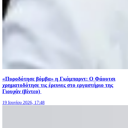
«Πυροδότησε βόμβα» η Γκάμπαρντ: Ο Φάουτσι
χρηματοδότησε τις έρευνες στο εργαστήριο της
Γιουχάν (βίντεο)
19 Ιουνίου 2026, 17:48