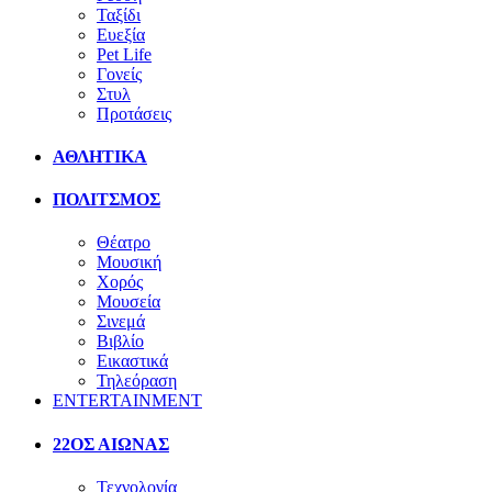
Ταξίδι
Ευεξία
Pet Life
Γονείς
Στυλ
Προτάσεις
ΑΘΛΗΤΙΚΑ
ΠΟΛΙΤΣΜΟΣ
Θέατρο
Μουσική
Χορός
Μουσεία
Σινεμά
Βιβλίο
Εικαστικά
Τηλεόραση
ENTERTAINMENT
22ΟΣ ΑΙΩΝΑΣ
Τεχνολογία