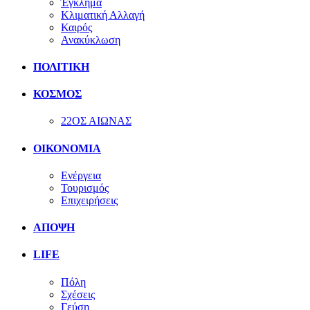
Έγκλημα
Κλιματική Αλλαγή
Καιρός
Ανακύκλωση
ΠΟΛΙΤΙΚΗ
ΚΟΣΜΟΣ
22ΟΣ ΑΙΩΝΑΣ
ΟΙΚΟΝΟΜΙΑ
Ενέργεια
Τουρισμός
Επιχειρήσεις
ΑΠΟΨΗ
LIFE
Πόλη
Σχέσεις
Γεύση