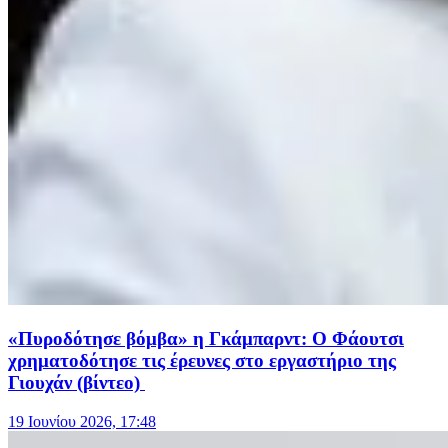
«Πυροδότησε βόμβα» η Γκάμπαρντ: Ο Φάουτσι
χρηματοδότησε τις έρευνες στο εργαστήριο της
Γιουχάν (βίντεο)
19 Ιουνίου 2026, 17:48