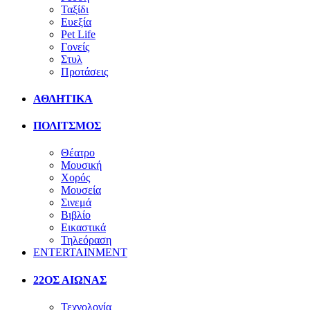
Ταξίδι
Ευεξία
Pet Life
Γονείς
Στυλ
Προτάσεις
ΑΘΛΗΤΙΚΑ
ΠΟΛΙΤΣΜΟΣ
Θέατρο
Μουσική
Χορός
Μουσεία
Σινεμά
Βιβλίο
Εικαστικά
Τηλεόραση
ENTERTAINMENT
22ΟΣ ΑΙΩΝΑΣ
Τεχνολογία