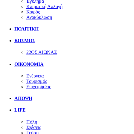
Έγκλημα
Κλιματική Αλλαγή
Καιρός
Ανακύκλωση
ΠΟΛΙΤΙΚΗ
ΚΟΣΜΟΣ
22ΟΣ ΑΙΩΝΑΣ
ΟΙΚΟΝΟΜΙΑ
Ενέργεια
Τουρισμός
Επιχειρήσεις
ΑΠΟΨΗ
LIFE
Πόλη
Σχέσεις
Γεύση