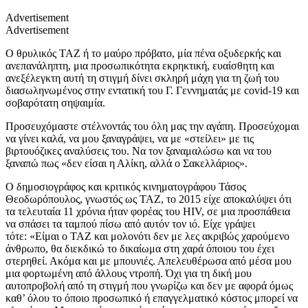
Advertisement
Advertisement
Ο θρυλικός ΤΑΖ ή το μαύρο πρόβατο, μία πένα οξυδερκής και
ανεπανάληπτη, μια προσωπικότητα εκρηκτική, ευαίσθητη και
ανεξέλεγκτη αυτή τη στιγμή δίνει σκληρή μάχη για τη ζωή του
διασωληνωμένος στην εντατική του Γ. Γεννηματάς με covid-19 και
σοβαρότατη σηψαιμία.
Προσευχόμαστε στέλνοντάς του όλη μας την αγάπη. Προσεύχομαι
να γίνει καλά, να μου ξαναγράψει, να με «στείλει» με τις
βιρτουόζικες αναλύσεις του. Να τον ξαναμαλώσω και να του
ξαναπώ πως «δεν είσαι η Αλίκη, αλλά ο Σακελλάριος».
Ο δημοσιογράφος και κριτικός κινηματογράφου Τάσος
Θεοδωρόπουλος, γνωστός ως ΤΑΖ, το 2015 είχε αποκαλύψει ότι
τα τελευταία 11 χρόνια ήταν φορέας του HIV, σε μια προσπάθεια
να σπάσει τα ταμπού πίσω από αυτόν τον ιό. Είχε γράψει
τότε: «Είμαι ο ΤΑΖ και μολονότι δεν με λες ακριβώς χαρούμενο
άνθρωπο, θα διεκδικώ το δικαίωμα στη χαρά όποιου του έχει
στερηθεί. Ακόμα και με μπουνιές. Απελευθέρωσα από μέσα μoυ
μια φορτωμένη από άλλους ντροπή. Όχι για τη δική μου
αυτοπροβολή από τη στιγμή που γνωρίζω και δεν με αφορά όμως
καθ’ όλου το όποιο προσωπικό ή επαγγελματικό κόστος μπορεί να