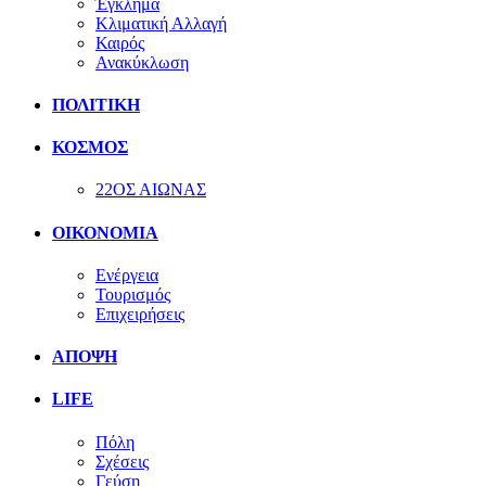
Έγκλημα
Κλιματική Αλλαγή
Καιρός
Ανακύκλωση
ΠΟΛΙΤΙΚΗ
ΚΟΣΜΟΣ
22ΟΣ ΑΙΩΝΑΣ
ΟΙΚΟΝΟΜΙΑ
Ενέργεια
Τουρισμός
Επιχειρήσεις
ΑΠΟΨΗ
LIFE
Πόλη
Σχέσεις
Γεύση