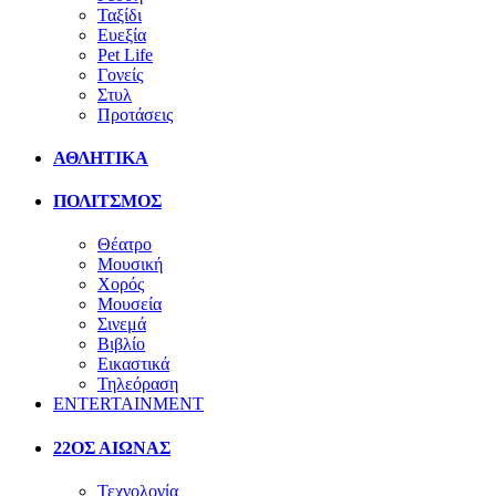
Ταξίδι
Ευεξία
Pet Life
Γονείς
Στυλ
Προτάσεις
ΑΘΛΗΤΙΚΑ
ΠΟΛΙΤΣΜΟΣ
Θέατρο
Μουσική
Χορός
Μουσεία
Σινεμά
Βιβλίο
Εικαστικά
Τηλεόραση
ENTERTAINMENT
22ΟΣ ΑΙΩΝΑΣ
Τεχνολογία