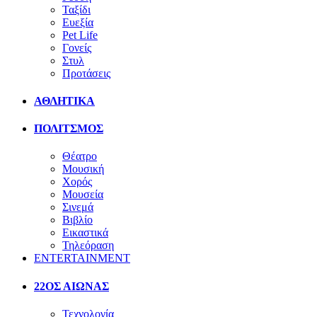
Ταξίδι
Ευεξία
Pet Life
Γονείς
Στυλ
Προτάσεις
ΑΘΛΗΤΙΚΑ
ΠΟΛΙΤΣΜΟΣ
Θέατρο
Μουσική
Χορός
Μουσεία
Σινεμά
Βιβλίο
Εικαστικά
Τηλεόραση
ENTERTAINMENT
22ΟΣ ΑΙΩΝΑΣ
Τεχνολογία