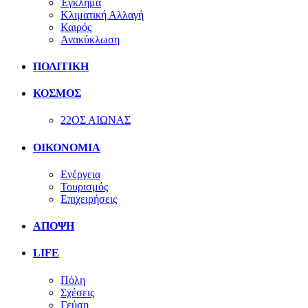
Έγκλημα
Κλιματική Αλλαγή
Καιρός
Ανακύκλωση
ΠΟΛΙΤΙΚΗ
ΚΟΣΜΟΣ
22ΟΣ ΑΙΩΝΑΣ
ΟΙΚΟΝΟΜΙΑ
Ενέργεια
Τουρισμός
Επιχειρήσεις
ΑΠΟΨΗ
LIFE
Πόλη
Σχέσεις
Γεύση