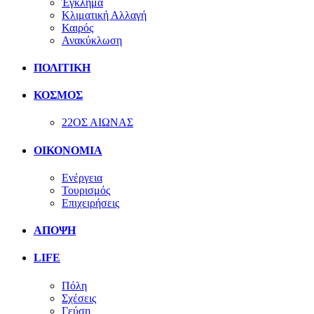
Έγκλημα
Κλιματική Αλλαγή
Καιρός
Ανακύκλωση
ΠΟΛΙΤΙΚΗ
ΚΟΣΜΟΣ
22ΟΣ ΑΙΩΝΑΣ
ΟΙΚΟΝΟΜΙΑ
Ενέργεια
Τουρισμός
Επιχειρήσεις
ΑΠΟΨΗ
LIFE
Πόλη
Σχέσεις
Γεύση