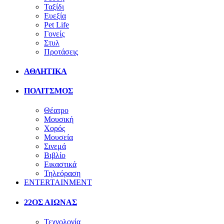
Ταξίδι
Ευεξία
Pet Life
Γονείς
Στυλ
Προτάσεις
ΑΘΛΗΤΙΚΑ
ΠΟΛΙΤΣΜΟΣ
Θέατρο
Μουσική
Χορός
Μουσεία
Σινεμά
Βιβλίο
Εικαστικά
Τηλεόραση
ENTERTAINMENT
22ΟΣ ΑΙΩΝΑΣ
Τεχνολογία