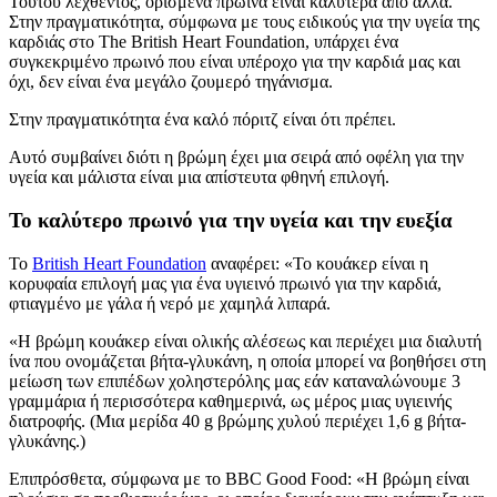
Τούτου λεχθέντος, ορισμένα πρωινά είναι καλύτερα από άλλα.
Στην πραγματικότητα, σύμφωνα με τους ειδικούς για την υγεία της
καρδιάς στο The British Heart Foundation, υπάρχει ένα
συγκεκριμένο πρωινό που είναι υπέροχο για την καρδιά μας και
όχι, δεν είναι ένα μεγάλο ζουμερό τηγάνισμα.
Στην πραγματικότητα ένα καλό πόριτζ είναι ότι πρέπει.
Αυτό συμβαίνει διότι η βρώμη έχει μια σειρά από οφέλη για την
υγεία και μάλιστα είναι μια απίστευτα φθηνή επιλογή.
Το καλύτερο πρωινό για την υγεία και την ευεξία
Το
British Heart Foundation
αναφέρει: «Το κουάκερ είναι η
κορυφαία επιλογή μας για ένα υγιεινό πρωινό για την καρδιά,
φτιαγμένο με γάλα ή νερό με χαμηλά λιπαρά.
«Η βρώμη κουάκερ είναι ολικής αλέσεως και περιέχει μια διαλυτή
ίνα που ονομάζεται βήτα-γλυκάνη, η οποία μπορεί να βοηθήσει στη
μείωση των επιπέδων χοληστερόλης μας εάν καταναλώνουμε 3
γραμμάρια ή περισσότερα καθημερινά, ως μέρος μιας υγιεινής
διατροφής. (Μια μερίδα 40 g βρώμης χυλού περιέχει 1,6 g βήτα-
γλυκάνης.)
Επιπρόσθετα, σύμφωνα με το BBC Good Food: «Η βρώμη είναι