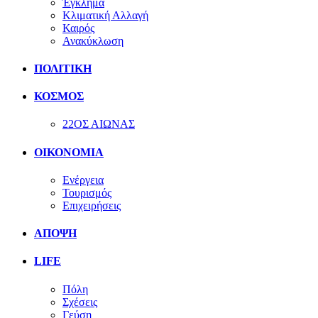
Έγκλημα
Κλιματική Αλλαγή
Καιρός
Ανακύκλωση
ΠΟΛΙΤΙΚΗ
ΚΟΣΜΟΣ
22ΟΣ ΑΙΩΝΑΣ
ΟΙΚΟΝΟΜΙΑ
Ενέργεια
Τουρισμός
Επιχειρήσεις
ΑΠΟΨΗ
LIFE
Πόλη
Σχέσεις
Γεύση