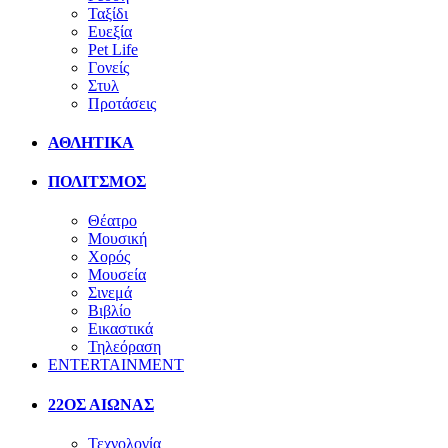
Ταξίδι
Ευεξία
Pet Life
Γονείς
Στυλ
Προτάσεις
ΑΘΛΗΤΙΚΑ
ΠΟΛΙΤΣΜΟΣ
Θέατρο
Μουσική
Χορός
Μουσεία
Σινεμά
Βιβλίο
Εικαστικά
Τηλεόραση
ENTERTAINMENT
22ΟΣ ΑΙΩΝΑΣ
Τεχνολογία