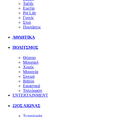
Ταξίδι
Ευεξία
Pet Life
Γονείς
Στυλ
Προτάσεις
ΑΘΛΗΤΙΚΑ
ΠΟΛΙΤΣΜΟΣ
Θέατρο
Μουσική
Χορός
Μουσεία
Σινεμά
Βιβλίο
Εικαστικά
Τηλεόραση
ENTERTAINMENT
22ΟΣ ΑΙΩΝΑΣ
Τεχνολογία