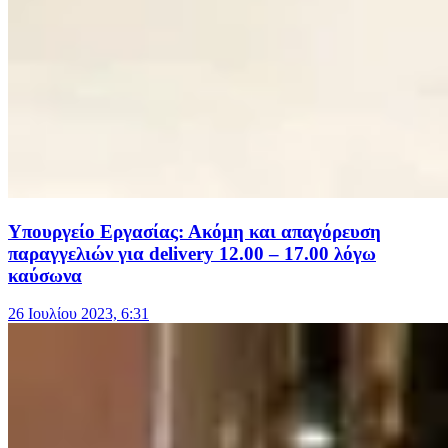
Υπουργείο Εργασίας: Ακόμη και απαγόρευση
παραγγελιών για delivery 12.00 – 17.00 λόγω
καύσωνα
26 Ιουλίου 2023, 6:31