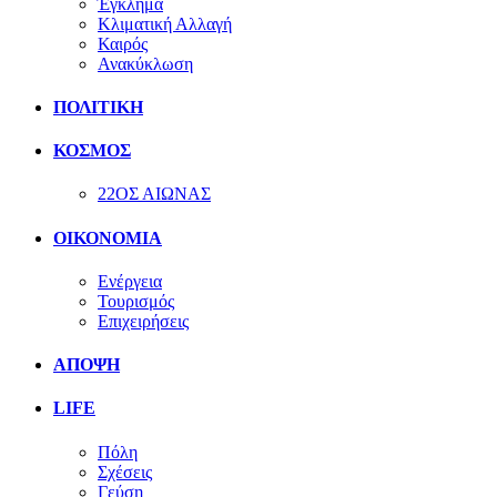
Έγκλημα
Κλιματική Αλλαγή
Καιρός
Ανακύκλωση
ΠΟΛΙΤΙΚΗ
ΚΟΣΜΟΣ
22ΟΣ ΑΙΩΝΑΣ
ΟΙΚΟΝΟΜΙΑ
Ενέργεια
Τουρισμός
Επιχειρήσεις
ΑΠΟΨΗ
LIFE
Πόλη
Σχέσεις
Γεύση