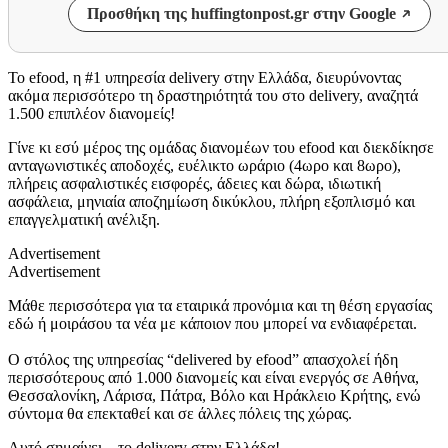
Προσθήκη της huffingtonpost.gr στην Google
Το efood, η #1 υπηρεσία delivery στην Ελλάδα, διευρύνοντας
ακόμα περισσότερο τη δραστηριότητά του στο delivery, αναζητά
1.500 επιπλέον διανομείς!
Γίνε κι εσύ μέρος της ομάδας διανομέων του efood και διεκδίκησε
ανταγωνιστικές αποδοχές, ευέλικτο ωράριο (4ωρο και 8ωρo),
πλήρεις ασφαλιστικές εισφορές, άδειες και δώρα, ιδιωτική
ασφάλεια, μηνιαία αποζημίωση δικύκλου, πλήρη εξοπλισμό και
επαγγελματική ανέλιξη.
Advertisement
Advertisement
Μάθε περισσότερα για τα εταιρικά προνόμια και τη θέση εργασίας
εδώ ή μοιράσου τα νέα με κάποιον που μπορεί να ενδιαφέρεται.
Ο στόλος της υπηρεσίας “delivered by efood” απασχολεί ήδη
περισσότερους από 1.000 διανομείς και είναι ενεργός σε Αθήνα,
Θεσσαλονίκη, Λάρισα, Πάτρα, Βόλο και Ηράκλειο Κρήτης, ενώ
σύντομα θα επεκταθεί και σε άλλες πόλεις της χώρας.
Αυτό σημαίνει – το delivery στην Ελλάδα!