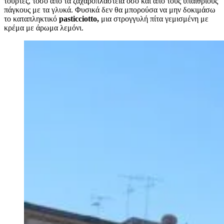
τούρτες, τόσο από τα ζαχαροπλαστεία όσο και από τους υπαίθριους
πάγκους με τα γλυκά. Φυσικά δεν θα μπορούσα να μην δοκιμάσω
το καταπληκτικό
pasticciotto,
μια στρογγυλή πίτα γεμισμένη με
κρέμα με άρωμα λεμόνι.