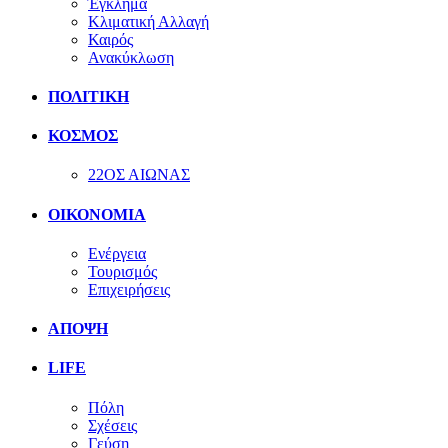
Έγκλημα
Κλιματική Αλλαγή
Καιρός
Ανακύκλωση
ΠΟΛΙΤΙΚΗ
ΚΟΣΜΟΣ
22ΟΣ ΑΙΩΝΑΣ
ΟΙΚΟΝΟΜΙΑ
Ενέργεια
Τουρισμός
Επιχειρήσεις
ΑΠΟΨΗ
LIFE
Πόλη
Σχέσεις
Γεύση