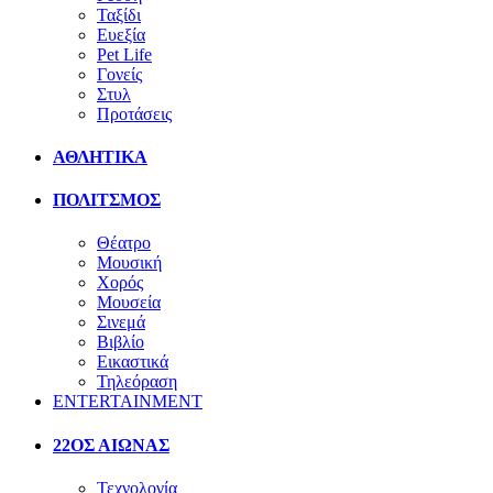
Ταξίδι
Ευεξία
Pet Life
Γονείς
Στυλ
Προτάσεις
ΑΘΛΗΤΙΚΑ
ΠΟΛΙΤΣΜΟΣ
Θέατρο
Μουσική
Χορός
Μουσεία
Σινεμά
Βιβλίο
Εικαστικά
Τηλεόραση
ENTERTAINMENT
22ΟΣ ΑΙΩΝΑΣ
Τεχνολογία