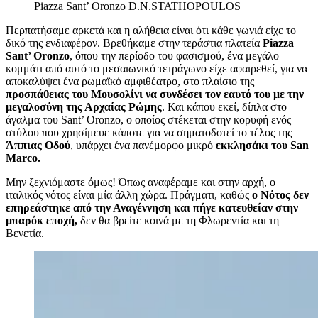
Piazza Sant’ Oronzo
D.N.STATHOPOULOS
Περπατήσαμε αρκετά και η αλήθεια είναι ότι κάθε γωνιά είχε το
δικό της ενδιαφέρον. Βρεθήκαμε στην τεράστια πλατεία
Piazza
Sant’ Oronzo
, όπου την περίοδο του φασισμού, ένα μεγάλο
κομμάτι από αυτό το μεσαιωνικό τετράγωνο είχε αφαιρεθεί, για να
αποκαλύψει ένα ρωμαϊκό αμφιθέατρο, στο πλαίσιο της
προσπάθειας του Μουσολίνι να συνδέσει τον εαυτό του με την
μεγαλοσύνη της Αρχαίας Ρώμης
. Και κάπου εκεί, δίπλα στο
άγαλμα του Sant’ Oronzo, ο οποίος στέκεται στην κορυφή ενός
στύλου που χρησίμευε κάποτε για να σηματοδοτεί το τέλος της
Άππιας Οδού
, υπάρχει ένα πανέμορφο μικρό
εκκλησάκι του San
Marco.
Μην ξεχνιόμαστε όμως! Όπως αναφέραμε και στην αρχή, ο
ιταλικός νότος είναι μία άλλη χώρα. Πράγματι, καθώς
ο Νότος δεν
επηρεάστηκε από την Αναγέννηση και πήγε κατευθείαν στην
μπαρόκ εποχή,
δεν θα βρείτε κοινά με τη Φλωρεντία και τη
Βενετία.