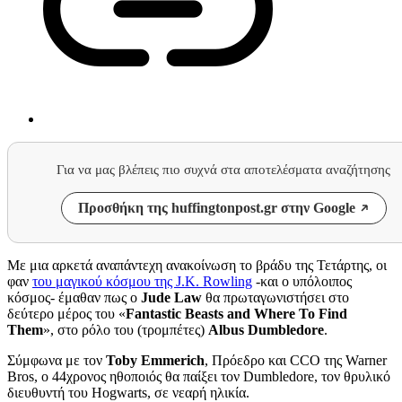
Για να μας βλέπεις πιο συχνά στα αποτελέσματα αναζήτησης
Προσθήκη της huffingtonpost.gr στην Google
Με μια αρκετά αναπάντεχη ανακοίνωση το βράδυ της Τετάρτης, οι
φαν
του μαγικού κόσμου της J.K. Rowling
-και ο υπόλοιπος
κόσμος- έμαθαν πως ο
Jude Law
θα πρωταγωνιστήσει στο
δεύτερο μέρος του «
Fantastic Beasts and Where To Find
Them
», στο ρόλο του (τρομπέτες)
Albus Dumbledore
.
Σύμφωνα με τον
Toby Emmerich
, Πρόεδρο και CCO της Warner
Bros, ο 44χρονος ηθοποιός θα παίξει τον Dumbledore, τον θρυλικό
διευθυντή του Hogwarts, σε νεαρή ηλικία.