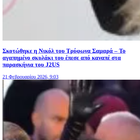
Σκοτώθηκε η Νικόλ του Τρύφωνα Σαμαρά – Το
αγαπημένο σκυλάκι του έπεσε από καναπέ στα
παρασκήνια του J2US
21 Φεβρουαρίου 2026, 9:03