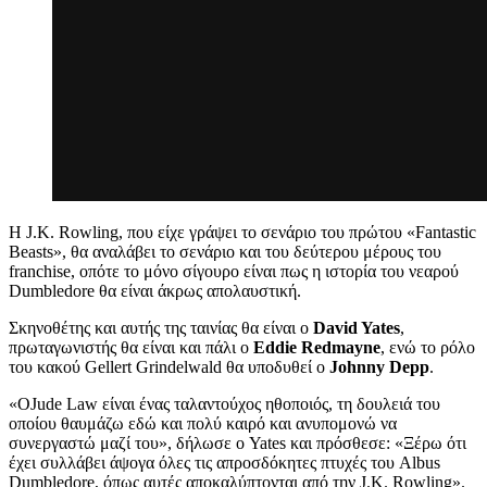
Η J.K. Rowling, που είχε γράψει το σενάριο του πρώτου «Fantastic
Beasts», θα αναλάβει το σενάριο και του δεύτερου μέρους του
franchise, οπότε το μόνο σίγουρο είναι πως η ιστορία του νεαρού
Dumbledore θα είναι άκρως απολαυστική.
Σκηνοθέτης και αυτής της ταινίας θα είναι ο
David Yates
,
πρωταγωνιστής θα είναι και πάλι ο
Eddie Redmayne
, ενώ το ρόλο
του κακού Gellert Grindelwald θα υποδυθεί ο
Johnny Depp
.
«ΟJude Law είναι ένας ταλαντούχος ηθοποιός, τη δουλειά του
οποίου θαυμάζω εδώ και πολύ καιρό και ανυπομονώ να
συνεργαστώ μαζί του», δήλωσε ο Yates και πρόσθεσε: «Ξέρω ότι
έχει συλλάβει άψογα όλες τις απροσδόκητες πτυχές του Albus
Dumbledore, όπως αυτές αποκαλύπτονται από την J.K. Rowling».