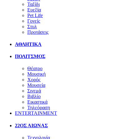
Ταξίδι
Ευεξία
Pet Life
Γονείς
Στυλ
Προτάσεις
ΑΘΛΗΤΙΚΑ
ΠΟΛΙΤΣΜΟΣ
Θέατρο
Μουσική
Χορός
Μουσεία
Σινεμά
Βιβλίο
Εικαστικά
Τηλεόραση
ENTERTAINMENT
22ΟΣ ΑΙΩΝΑΣ
Τεχνολογία