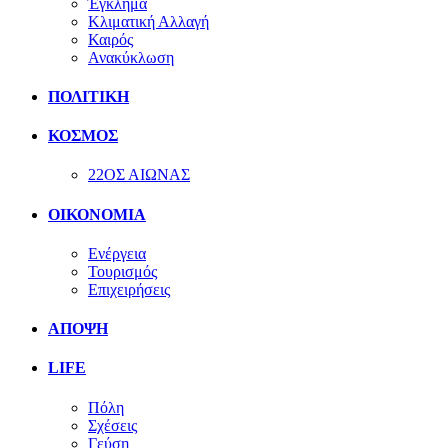
Έγκλημα
Κλιματική Αλλαγή
Καιρός
Ανακύκλωση
ΠΟΛΙΤΙΚΗ
ΚΟΣΜΟΣ
22ΟΣ ΑΙΩΝΑΣ
ΟΙΚΟΝΟΜΙΑ
Ενέργεια
Τουρισμός
Επιχειρήσεις
ΑΠΟΨΗ
LIFE
Πόλη
Σχέσεις
Γεύση