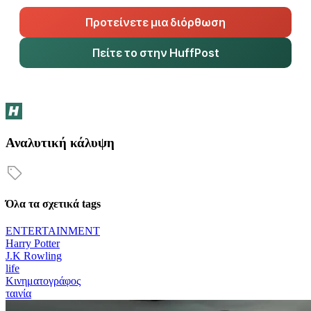
Προτείνετε μια διόρθωση
Πείτε το στην HuffPost
Αναλυτική κάλυψη
Όλα τα σχετικά tags
ENTERTAINMENT
Harry Potter
J.K Rowling
life
Κινηματογράφος
ταινία