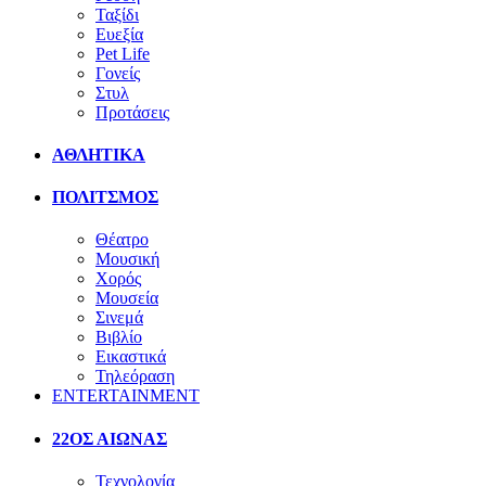
Ταξίδι
Ευεξία
Pet Life
Γονείς
Στυλ
Προτάσεις
ΑΘΛΗΤΙΚΑ
ΠΟΛΙΤΣΜΟΣ
Θέατρο
Μουσική
Χορός
Μουσεία
Σινεμά
Βιβλίο
Εικαστικά
Τηλεόραση
ENTERTAINMENT
22ΟΣ ΑΙΩΝΑΣ
Τεχνολογία