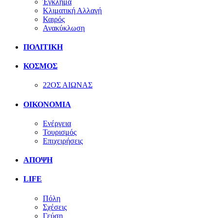
Έγκλημα
Κλιματική Αλλαγή
Καιρός
Ανακύκλωση
ΠΟΛΙΤΙΚΗ
ΚΟΣΜΟΣ
22ΟΣ ΑΙΩΝΑΣ
ΟΙΚΟΝΟΜΙΑ
Ενέργεια
Τουρισμός
Επιχειρήσεις
ΑΠΟΨΗ
LIFE
Πόλη
Σχέσεις
Γεύση