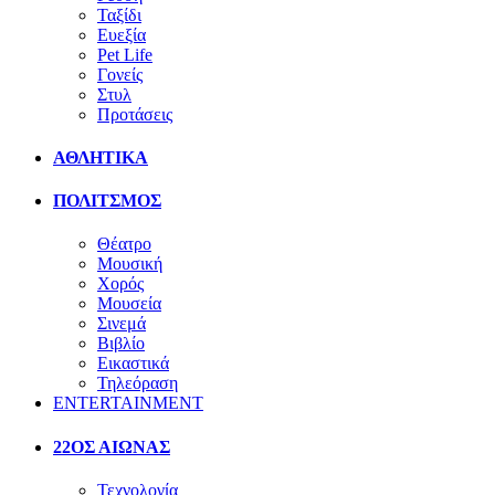
Ταξίδι
Ευεξία
Pet Life
Γονείς
Στυλ
Προτάσεις
ΑΘΛΗΤΙΚΑ
ΠΟΛΙΤΣΜΟΣ
Θέατρο
Μουσική
Χορός
Μουσεία
Σινεμά
Βιβλίο
Εικαστικά
Τηλεόραση
ENTERTAINMENT
22ΟΣ ΑΙΩΝΑΣ
Τεχνολογία