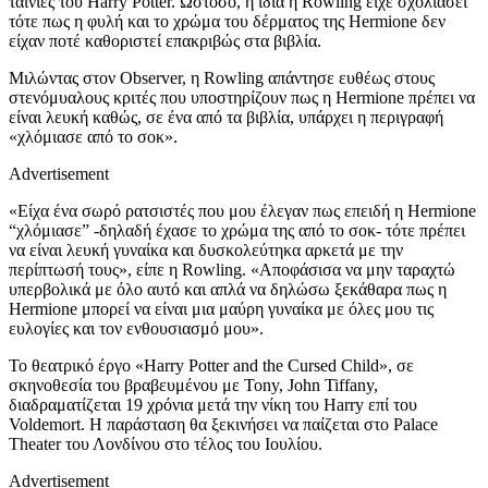
ταινίες του Harry Potter. Ωστόσο, η ίδια η Rowling είχε σχολιάσει
τότε πως η φυλή και το χρώμα του δέρματος της Hermione δεν
είχαν ποτέ καθοριστεί επακριβώς στα βιβλία.
Μιλώντας στον Observer, η Rowling απάντησε ευθέως στους
στενόμυαλους κριτές που υποστηρίζουν πως η Hermione πρέπει να
είναι λευκή καθώς, σε ένα από τα βιβλία, υπάρχει η περιγραφή
«χλόμιασε από το σοκ».
Advertisement
«Είχα ένα σωρό ρατσιστές που μου έλεγαν πως επειδή η Hermione
“χλόμιασε” -δηλαδή έχασε το χρώμα της από το σοκ- τότε πρέπει
να είναι λευκή γυναίκα και δυσκολεύτηκα αρκετά με την
περίπτωσή τους», είπε η Rowling. «Αποφάσισα να μην ταραχτώ
υπερβολικά με όλο αυτό και απλά να δηλώσω ξεκάθαρα πως η
Hermione μπορεί να είναι μια μαύρη γυναίκα με όλες μου τις
ευλογίες και τον ενθουσιασμό μου».
Το θεατρικό έργο «Harry Potter and the Cursed Child», σε
σκηνοθεσία του βραβευμένου με Tony, John Tiffany,
διαδραματίζεται 19 χρόνια μετά την νίκη του Harry επί του
Voldemort. Η παράσταση θα ξεκινήσει να παίζεται στο Palace
Theater του Λονδίνου στο τέλος του Ιουλίου.
Advertisement