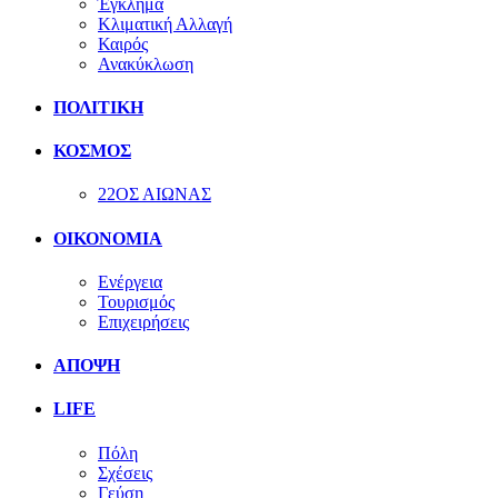
Έγκλημα
Κλιματική Αλλαγή
Καιρός
Ανακύκλωση
ΠΟΛΙΤΙΚΗ
ΚΟΣΜΟΣ
22ΟΣ ΑΙΩΝΑΣ
ΟΙΚΟΝΟΜΙΑ
Ενέργεια
Τουρισμός
Επιχειρήσεις
ΑΠΟΨΗ
LIFE
Πόλη
Σχέσεις
Γεύση