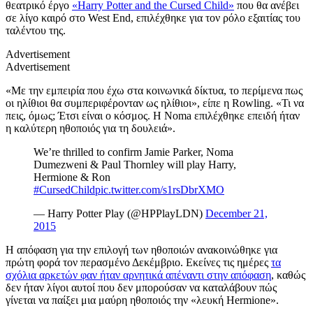
θεατρικό έργο
«Harry Potter and the Cursed Child»
που θα ανέβει
σε λίγο καιρό στο West End, επιλέχθηκε για τον ρόλο εξαιτίας του
ταλέντου της.
Advertisement
Advertisement
«Με την εμπειρία που έχω στα κοινωνικά δίκτυα, το περίμενα πως
οι ηλίθιοι θα συμπεριφέρονταν ως ηλίθιοι», είπε η Rowling. «Τι να
πεις, όμως; Έτσι είναι ο κόσμος. Η Noma επιλέχθηκε επειδή ήταν
η καλύτερη ηθοποιός για τη δουλειά».
We’re thrilled to confirm Jamie Parker, Noma
Dumezweni & Paul Thornley will play Harry,
Hermione & Ron
#CursedChild
pic.twitter.com/s1rsDbrXMO
— Harry Potter Play (@HPPlayLDN)
December 21,
2015
Η απόφαση για την επιλογή των ηθοποιών ανακοινώθηκε για
πρώτη φορά τον περασμένο Δεκέμβριο. Εκείνες τις ημέρες
τα
σχόλια αρκετών φαν ήταν αρνητικά απέναντι στην απόφαση
, καθώς
δεν ήταν λίγοι αυτοί που δεν μπορούσαν να καταλάβουν πώς
γίνεται να παίξει μια μαύρη ηθοποιός την «λευκή Hermione».