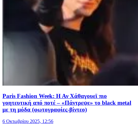
Paris Fashion Week: Η Αν Χάθαγουεϊ πιο
γοητευτική από ποτέ – «Πάντρεψε» το black metal
με τη μόδα (φωτογραφίες-βίντεο)
6 Οκτωβρίου 2025, 12:56