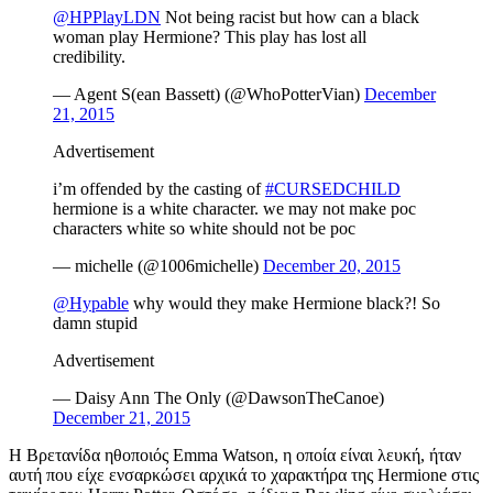
@HPPlayLDN
Not being racist but how can a black
woman play Hermione? This play has lost all
credibility.
— Agent S(ean Bassett) (@WhoPotterVian)
December
21, 2015
Advertisement
i’m offended by the casting of
#CURSEDCHILD
hermione is a white character. we may not make poc
characters white so white should not be poc
— michelle (@1006michelle)
December 20, 2015
@Hypable
why would they make Hermione black?! So
damn stupid
Advertisement
— Daisy Ann The Only (@DawsonTheCanoe)
December 21, 2015
Η Βρετανίδα ηθοποιός Emma Watson, η οποία είναι λευκή, ήταν
αυτή που είχε ενσαρκώσει αρχικά το χαρακτήρα της Hermione στις