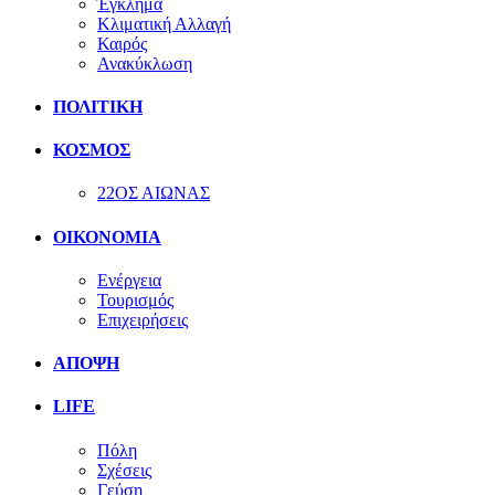
Έγκλημα
Κλιματική Αλλαγή
Καιρός
Ανακύκλωση
ΠΟΛΙΤΙΚΗ
ΚΟΣΜΟΣ
22ΟΣ ΑΙΩΝΑΣ
ΟΙΚΟΝΟΜΙΑ
Ενέργεια
Τουρισμός
Επιχειρήσεις
ΑΠΟΨΗ
LIFE
Πόλη
Σχέσεις
Γεύση