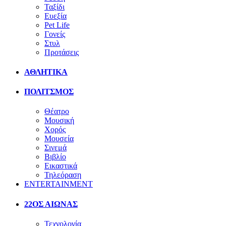
Ταξίδι
Ευεξία
Pet Life
Γονείς
Στυλ
Προτάσεις
ΑΘΛΗΤΙΚΑ
ΠΟΛΙΤΣΜΟΣ
Θέατρο
Μουσική
Χορός
Μουσεία
Σινεμά
Βιβλίο
Εικαστικά
Τηλεόραση
ENTERTAINMENT
22ΟΣ ΑΙΩΝΑΣ
Τεχνολογία