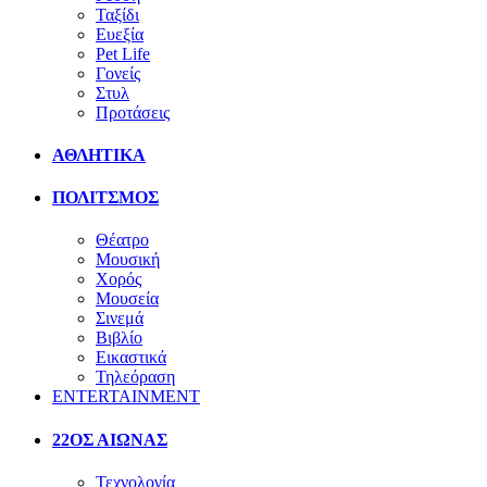
Ταξίδι
Ευεξία
Pet Life
Γονείς
Στυλ
Προτάσεις
ΑΘΛΗΤΙΚΑ
ΠΟΛΙΤΣΜΟΣ
Θέατρο
Μουσική
Χορός
Μουσεία
Σινεμά
Βιβλίο
Εικαστικά
Τηλεόραση
ENTERTAINMENT
22ΟΣ ΑΙΩΝΑΣ
Τεχνολογία