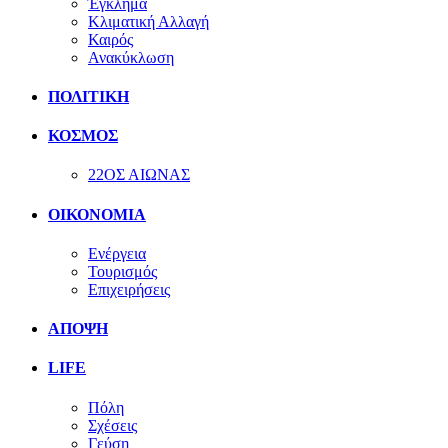
Έγκλημα
Κλιματική Αλλαγή
Καιρός
Ανακύκλωση
ΠΟΛΙΤΙΚΗ
ΚΟΣΜΟΣ
22ΟΣ ΑΙΩΝΑΣ
ΟΙΚΟΝΟΜΙΑ
Ενέργεια
Τουρισμός
Επιχειρήσεις
ΑΠΟΨΗ
LIFE
Πόλη
Σχέσεις
Γεύση