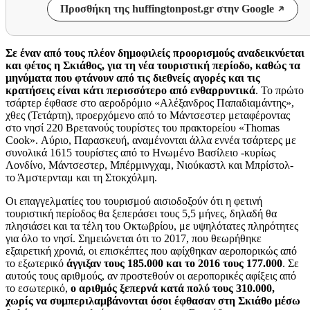
Προσθήκη της huffingtonpost.gr στην Google
Σε έναν από τους πλέον δημοφιλείς προορισμούς αναδεικνύεται
και φέτος η Σκιάθος, για τη νέα τουριστική περίοδο, καθώς τα
μηνύματα που φτάνουν από τις διεθνείς αγορές και τις
κρατήσεις είναι κάτι περισσότερο από ενθαρρυντικά
. Το πρώτο
τσάρτερ έφθασε στο αεροδρόμιο «Αλέξανδρος Παπαδιαμάντης»,
χθες (Τετάρτη), προερχόμενο από το Μάντσεστερ μεταφέροντας
στο νησί 220 Βρετανούς τουρίστες του πρακτορείου «Thomas
Cook». Αύριο, Παρασκευή, αναμένονται άλλα εννέα τσάρτερς με
συνολικά 1615 τουρίστες από το Ηνωμένο Βασίλειο -κυρίως
Λονδίνο, Μάντσεστερ, Μπέρμινγχαμ, Νιούκαστλ και Μπρίστολ-
το Άμστερνταμ και τη Στοκχόλμη.
Οι επαγγελματίες του τουρισμού αισιοδοξούν ότι η φετινή
τουριστική περίοδος θα ξεπεράσει τους 5,5 μήνες, δηλαδή θα
πλησιάσει και τα τέλη του Οκτωβρίου, με υψηλότατες πληρότητες
για όλο το νησί. Σημειώνεται ότι το 2017, που θεωρήθηκε
εξαιρετική χρονιά, οι επισκέπτες που αφίχθηκαν αεροπορικώς από
το εξωτερικό
άγγιξαν τους 185.000 και το 2016 τους 177.000
. Σε
αυτούς τους αριθμούς, αν προστεθούν οι αεροπορικές αφίξεις από
το εσωτερικό,
ο αριθμός ξεπερνά κατά πολύ τους 310.000,
χωρίς να συμπεριλαμβάνονται όσοι έφθασαν στη Σκιάθο μέσω