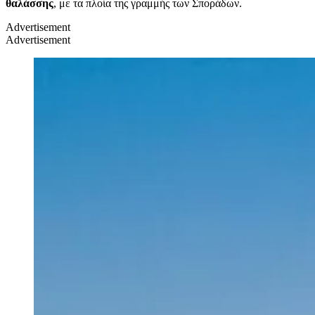
θαλάσσης
, με τα πλοία της γραμμής των Σποράδων.
Advertisement
Advertisement