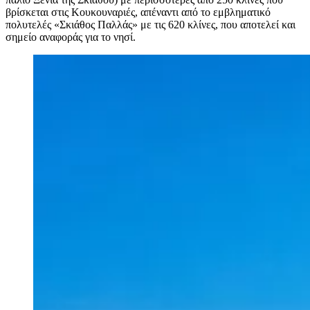
βρίσκεται στις Κουκουναριές, απέναντι από το εμβληματικό
πολυτελές «Σκιάθος Παλλάς» με τις 620 κλίνες, που αποτελεί και
σημείο αναφοράς για το νησί.