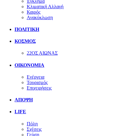
Έγκλημα
Κλιματική Αλλαγή
Καιρός
Ανακύκλωση
ΠΟΛΙΤΙΚΗ
ΚΟΣΜΟΣ
22ΟΣ ΑΙΩΝΑΣ
ΟΙΚΟΝΟΜΙΑ
Ενέργεια
Τουρισμός
Επιχειρήσεις
ΑΠΟΨΗ
LIFE
Πόλη
Σχέσεις
Γεύση