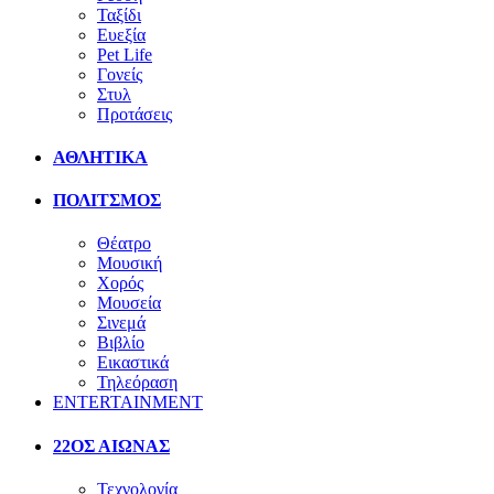
Ταξίδι
Ευεξία
Pet Life
Γονείς
Στυλ
Προτάσεις
ΑΘΛΗΤΙΚΑ
ΠΟΛΙΤΣΜΟΣ
Θέατρο
Μουσική
Χορός
Μουσεία
Σινεμά
Βιβλίο
Εικαστικά
Τηλεόραση
ENTERTAINMENT
22ΟΣ ΑΙΩΝΑΣ
Τεχνολογία