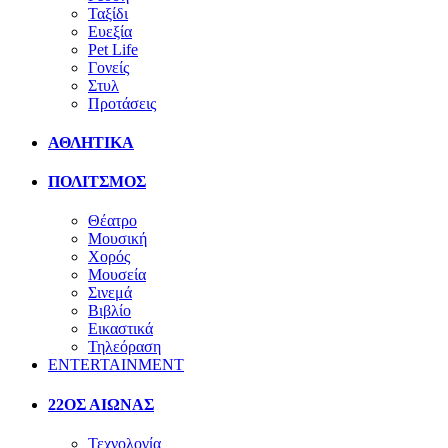
Ταξίδι
Ευεξία
Pet Life
Γονείς
Στυλ
Προτάσεις
ΑΘΛΗΤΙΚΑ
ΠΟΛΙΤΣΜΟΣ
Θέατρο
Μουσική
Χορός
Μουσεία
Σινεμά
Βιβλίο
Εικαστικά
Τηλεόραση
ENTERTAINMENT
22ΟΣ ΑΙΩΝΑΣ
Τεχνολογία