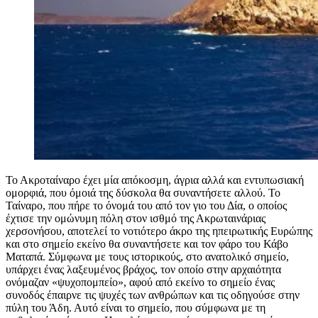
Το Ακροταίναρο έχει μία απόκοσμη, άγρια αλλά και εντυπωσιακή
ομορφιά, που όμοιά της δύσκολα θα συναντήσετε αλλού. Το
Ταίναρο, που πήρε το όνομά του από τον γιο του Δία, ο οποίος
έχτισε την ομώνυμη πόλη στον ισθμό της Ακρωταινάριας
χερσονήσου, αποτελεί το νοτιότερο άκρο της ηπειρωτικής Ευρώπης
και στο σημείο εκείνο θα συναντήσετε και τον φάρο του Κάβο
Ματαπά. Σύμφωνα με τους ιστορικούς, στο ανατολικό σημείο,
υπάρχει ένας λαξευμένος βράχος, τον οποίο στην αρχαιότητα
ονόμαζαν «ψυχοπομπείο», αφού από εκείνο το σημείο ένας
συνοδός έπαιρνε τις ψυχές των ανθρώπων και τις οδηγούσε στην
πύλη του Άδη. Αυτό είναι το σημείο, που σύμφωνα με τη