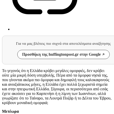
Για να μας βλέπεις πιο συχνά στα αποτελέσματα αναζήτησης
Προσθήκη της huffingtonpost.gr στην Google
Το γεγονός ότι η Ελλάδα κρύβει μεγάλες ομορφιές, δεν κρύβει
ούτε μία μικρή δόση υπερβολής. Πέρα από τα όμορφα νησιά της,
που γίνονται ακόμα πιο όμορφα και δημοφιλή τους καλοκαιρινούς
και ανοιξιάτικους μήνες, η Ελλάδα έχει πολλά ξεχωριστά σημεία
και στην ηπειρωτική Ελλάδα. Σίγουρα, οι περισσότεροι από εσάς
έχετε ακούσει για το Καρπενήσι ή η λίμνη των Ιωαννίνων, αλλά
γνωρίζατε ότι το Ταίναρο, τα Λουτρά Ποζάρ ή το Δέλτα του Έβρου,
κρύβουν μοναδική ομορφιά;
Μετέωρα