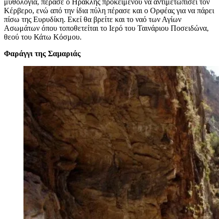
μυθολογία, πέρασε ο Ηρακλής προκειμένου να αντιμετωπίσει τον
Κέρβερο, ενώ από την ίδια πύλη πέρασε και ο Ορφέας για να πάρει
πίσω της Ευρυδίκη. Εκεί θα βρείτε και το ναό των Αγίων
Ασωμάτων όπου τοποθετείται το Ιερό του Ταινάριου Ποσειδώνα,
θεού του Κάτω Κόσμου.
Φαράγγι της Σαμαριάς