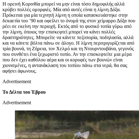
Η ορεινή Κορινθία μπορεί να μην είναι τόσο δημοφιλής αλλά
κρύβει πολλές ομορφιές. Μία από αυτές είναι η λίμνη Δόξα.
Πρόκειται για μία τεχνητή λίμνη η οποία κατασκευάστηκε στην
δεκαετία του ’90 και οφείλει το όνομά της στον χείμαρρο Δόξα που
ρέει σε εκείνη την περιοχή. Εκτός από το φυσικό τοπία γύρω από
την λίμνη, όποιος την επισκεφτεί μπορεί να κάνει πολλές
δραστηριότητες. Μπορείτε να κάνετε πεζοπορία, ποδηλασία, αλλά
και να κάνετε βόλτα πάνω σε άλογο. Η λίμνη περιτριγυρίζεται από
τρία βουνά, τη Ζήρεια, τον Χελμό και τη Ντουρντουβάνα, γεγονός
που συνθέτει ένα ξεχωριστό τοπίο. Αν την επισκεφτείτε μια μέρα
που δεν έχει καθόλου αέρα και οι κορυφές των βουνών είναι
χιονισμένες, η αντανάκλαση του τοπίου πάνω στα νερά, θα σας
αφήσει άφωνους.
Advertisement
Το Δέλτα του Έβρου
Advertisement