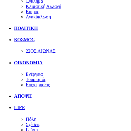
Έγκλημα
Κλιματική Αλλαγή
Καιρός
Ανακύκλωση
ΠΟΛΙΤΙΚΗ
ΚΟΣΜΟΣ
22ΟΣ ΑΙΩΝΑΣ
ΟΙΚΟΝΟΜΙΑ
Ενέργεια
Τουρισμός
Επιχειρήσεις
ΑΠΟΨΗ
LIFE
Πόλη
Σχέσεις
Γεύση