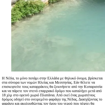
Η Νέδα, το μόνο ποτάμι στην Ελλάδα με θηλυκό όνομα, βρίσκεται
στα σύνορα των νομών Ηλείας και Μεσσηνίας. Εάν θέλετε να
επισκεφτείτε τους καταρράκτες θα ξεκινήσετε από την Κυπαρισσία
και να πάρετε τον στενό επαρχιακό δρόμο που καταλήγει μετά από
18 χλμ στο ορεινό χωριό Πλατάνια. Από εκεί ένας χωματένιος
δρόμος οδηγεί στο ονειρεμένο φαράγγι της Νέδας. Διασχίζοντας το
φαράγγι και ακολουθώντας τον ήχου του νερού που πέφτει θα