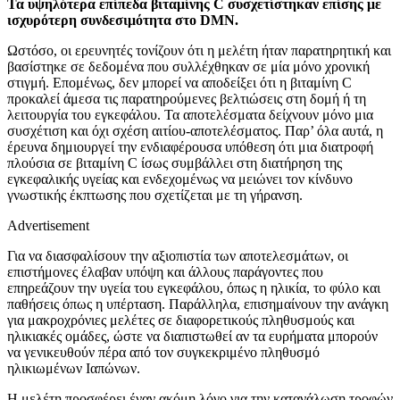
Τα υψηλότερα επίπεδα βιταμίνης C συσχετίστηκαν επίσης με
ισχυρότερη συνδεσιμότητα στο DMN.
Ωστόσο, οι ερευνητές τονίζουν ότι η μελέτη ήταν παρατηρητική και
βασίστηκε σε δεδομένα που συλλέχθηκαν σε μία μόνο χρονική
στιγμή. Επομένως, δεν μπορεί να αποδείξει ότι η βιταμίνη C
προκαλεί άμεσα τις παρατηρούμενες βελτιώσεις στη δομή ή τη
λειτουργία του εγκεφάλου. Τα αποτελέσματα δείχνουν μόνο μια
συσχέτιση και όχι σχέση αιτίου-αποτελέσματος. Παρ’ όλα αυτά, η
έρευνα δημιουργεί την ενδιαφέρουσα υπόθεση ότι μια διατροφή
πλούσια σε βιταμίνη C ίσως συμβάλλει στη διατήρηση της
εγκεφαλικής υγείας και ενδεχομένως να μειώνει τον κίνδυνο
γνωστικής έκπτωσης που σχετίζεται με τη γήρανση.
Advertisement
Για να διασφαλίσουν την αξιοπιστία των αποτελεσμάτων, οι
επιστήμονες έλαβαν υπόψη και άλλους παράγοντες που
επηρεάζουν την υγεία του εγκεφάλου, όπως η ηλικία, το φύλο και
παθήσεις όπως η υπέρταση. Παράλληλα, επισημαίνουν την ανάγκη
για μακροχρόνιες μελέτες σε διαφορετικούς πληθυσμούς και
ηλικιακές ομάδες, ώστε να διαπιστωθεί αν τα ευρήματα μπορούν
να γενικευθούν πέρα από τον συγκεκριμένο πληθυσμό
ηλικιωμένων Ιαπώνων.
Η μελέτη προσφέρει έναν ακόμη λόγο για την κατανάλωση τροφών