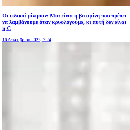
Οι ειδικοί μίλησαν: Μια είναι η βιταμίνη που πρέπει
να λαμβάνουμε όταν κρυολογούμε, κι αυτή δεν είναι
η C
16 Δεκεμβρίου 2025, 7:24