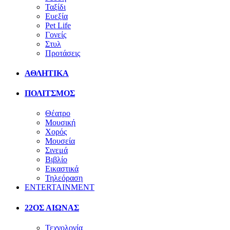
Ταξίδι
Ευεξία
Pet Life
Γονείς
Στυλ
Προτάσεις
ΑΘΛΗΤΙΚΑ
ΠΟΛΙΤΣΜΟΣ
Θέατρο
Μουσική
Χορός
Μουσεία
Σινεμά
Βιβλίο
Εικαστικά
Τηλεόραση
ENTERTAINMENT
22ΟΣ ΑΙΩΝΑΣ
Τεχνολογία