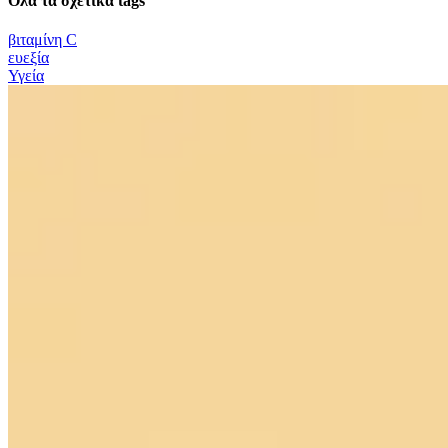
Όλα τα σχετικά tags
βιταμίνη C
ευεξία
Υγεία