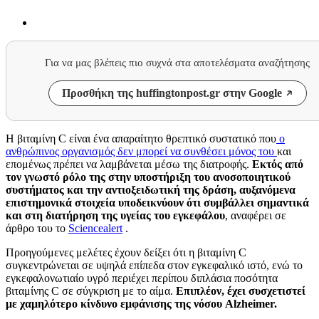
Για να μας βλέπεις πιο συχνά στα αποτελέσματα αναζήτησης
Προσθήκη της huffingtonpost.gr στην Google
Η βιταμίνη C είναι ένα απαραίτητο θρεπτικό συστατικό που
ο
ανθρώπινος οργανισμός δεν μπορεί να συνθέσει μόνος του
και
επομένως πρέπει να λαμβάνεται μέσω της διατροφής.
Εκτός από
τον γνωστό ρόλο της στην υποστήριξη του ανοσοποιητικού
συστήματος και την αντιοξειδωτική της δράση, αυξανόμενα
επιστημονικά στοιχεία υποδεικνύουν ότι συμβάλλει σημαντικά
και στη διατήρηση της υγείας του εγκεφάλου
, αναφέρει σε
άρθρο του το
Sciencealert
.
Προηγούμενες μελέτες έχουν δείξει ότι η βιταμίνη C
συγκεντρώνεται σε υψηλά επίπεδα στον εγκεφαλικό ιστό, ενώ το
εγκεφαλονωτιαίο υγρό περιέχει περίπου διπλάσια ποσότητα
βιταμίνης C σε σύγκριση με το αίμα.
Επιπλέον, έχει συσχετιστεί
με χαμηλότερο κίνδυνο εμφάνισης της νόσου Alzheimer.