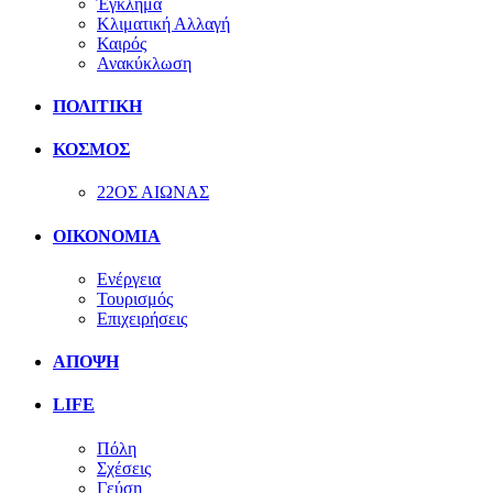
Έγκλημα
Κλιματική Αλλαγή
Καιρός
Ανακύκλωση
ΠΟΛΙΤΙΚΗ
ΚΟΣΜΟΣ
22ΟΣ ΑΙΩΝΑΣ
ΟΙΚΟΝΟΜΙΑ
Ενέργεια
Τουρισμός
Επιχειρήσεις
ΑΠΟΨΗ
LIFE
Πόλη
Σχέσεις
Γεύση