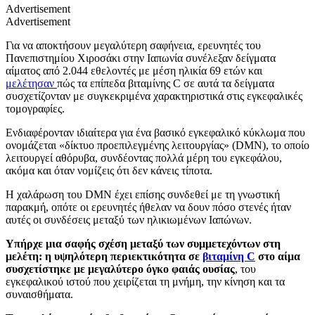
Advertisement
Advertisement
Για να αποκτήσουν μεγαλύτερη σαφήνεια, ερευνητές του
Πανεπιστημίου Χιροσάκι στην Ιαπωνία συνέλεξαν δείγματα
αίματος από 2.044 εθελοντές με μέση ηλικία 69 ετών και
μελέτησαν
πώς τα επίπεδα βιταμίνης C σε αυτά τα δείγματα
συσχετίζονταν με συγκεκριμένα χαρακτηριστικά στις εγκεφαλικές
τομογραφίες.
Ενδιαφέρονταν ιδιαίτερα για ένα βασικό εγκεφαλικό κύκλωμα που
ονομάζεται «δίκτυο προεπιλεγμένης λειτουργίας» (DMN), το οποίο
λειτουργεί αθόρυβα, συνδέοντας πολλά μέρη του εγκεφάλου,
ακόμα και όταν νομίζεις ότι δεν κάνεις τίποτα.
Η χαλάρωση του DMN έχει επίσης συνδεθεί με τη γνωστική
παρακμή, οπότε οι ερευνητές ήθελαν να δουν πόσο στενές ήταν
αυτές οι συνδέσεις μεταξύ των ηλικιωμένων Ιαπώνων.
Υπήρχε μια σαφής σχέση μεταξύ των συμμετεχόντων στη
μελέτη: η υψηλότερη περιεκτικότητα σε
βιταμίνη C
στο αίμα
συσχετίστηκε με μεγαλύτερο όγκο φαιάς ουσίας
, του
εγκεφαλικού ιστού που χειρίζεται τη μνήμη, την κίνηση και τα
συναισθήματα.