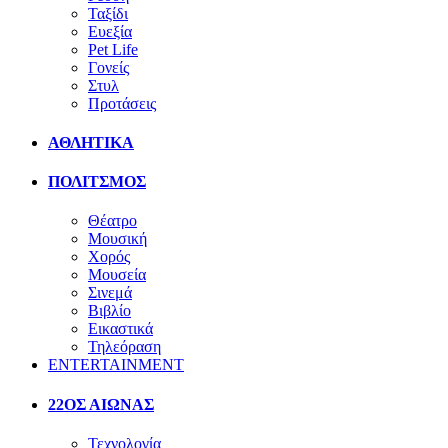
Ταξίδι
Ευεξία
Pet Life
Γονείς
Στυλ
Προτάσεις
ΑΘΛΗΤΙΚΑ
ΠΟΛΙΤΣΜΟΣ
Θέατρο
Μουσική
Χορός
Μουσεία
Σινεμά
Βιβλίο
Εικαστικά
Τηλεόραση
ENTERTAINMENT
22ΟΣ ΑΙΩΝΑΣ
Τεχνολογία