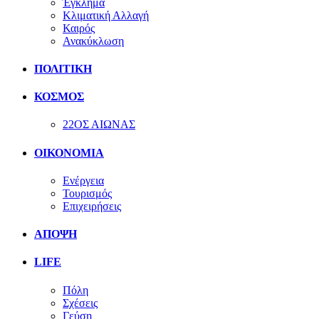
Έγκλημα
Κλιματική Αλλαγή
Καιρός
Ανακύκλωση
ΠΟΛΙΤΙΚΗ
ΚΟΣΜΟΣ
22ΟΣ ΑΙΩΝΑΣ
ΟΙΚΟΝΟΜΙΑ
Ενέργεια
Τουρισμός
Επιχειρήσεις
ΑΠΟΨΗ
LIFE
Πόλη
Σχέσεις
Γεύση