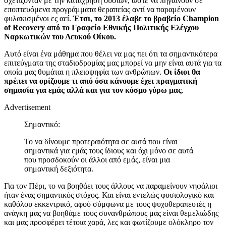
σχετίζονταν με την κατάχρηση ουσιών, ώστε να πηγαίνουν σε
εποπτευόμενα προγράμματα θεραπείας αντί να παραμένουν
φυλακισμένοι ες αεί.
Έτσι, το 2013 έλαβε το βραβείο Champion
of Recovery από το Γραφείο Εθνικής Πολιτικής Ελέγχου
Ναρκωτικών του Λευκού Οίκου.
Αυτό είναι ένα μάθημα που θέλει να μας πει ότι τα σημαντικότερα
επιτεύγματα της σταδιοδρομίας μας μπορεί να μην είναι αυτά για τα
οποία μας θυμάται η πλειοψηφία των ανθρώπων.
Οι ίδιοι θα
πρέπει να ορίζουμε τι από όσα κάνουμε έχει πραγματική
σημασία για εμάς αλλά και για τον κόσμο γύρω μας
.
Advertisement
Σημαντικό:
Το να δίνουμε προτεραιότητα σε αυτά που είναι
σημαντικά για εμάς τους ίδιους και όχι μόνο σε αυτά
που προσδοκούν οι άλλοι από εμάς, είναι μια
σημαντική δεξιότητα.
Για τον Πέρι, το να βοηθάει τους άλλους να παραμείνουν νηφάλιοι
ήταν ένας σημαντικός στόχος. Και είναι εντελώς φυσιολογικό και
καθόλου εκκεντρικό, αφού σύμφωνα με τους ψυχοθεραπευτές η
ανάγκη μας να βοηθάμε τους συνανθρώπους μας είναι θεμελιώδης
και μας προσφέρει τέτοια χαρά, λες και φωτίζουμε ολόκληρο τον