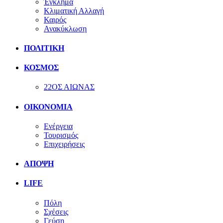
Έγκλημα
Κλιματική Αλλαγή
Καιρός
Ανακύκλωση
ΠΟΛΙΤΙΚΗ
ΚΟΣΜΟΣ
22ΟΣ ΑΙΩΝΑΣ
ΟΙΚΟΝΟΜΙΑ
Ενέργεια
Τουρισμός
Επιχειρήσεις
ΑΠΟΨΗ
LIFE
Πόλη
Σχέσεις
Γεύση