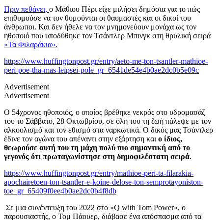
Πριν πεθάνει,
ο Μάθιου Πέρι είχε μιλήσει δημόσια για το πώς
επιθυμούσε να τον θυμούνται οι θαυμαστές και οι δικοί του
άνθρωποι. Και δεν ήθελε να τον μνημονεύουν μονάχα ως τον
ηθοποιό που υποδύθηκε τον Τσάντλερ Μπινγκ στη θρυλική σειρά
«Τα Φιλαράκια».
https://www.huffingtonpost.gr/entry/aeto-me-ton-tsantler-mathioe-
peri-poe-tha-mas-leipsei-pole_gr_6541de54e4b0ae2dc0b5e09c
Advertisement
Advertisement
Ο 54χρονος ηθοποιός, ο οποίος βρέθηκε νεκρός στο υδρομασάζ
του το Σάββατο, 28 Oκτωβρίου, σε όλη του τη ζωή πάλεψε με τον
αλκοολισμό και τον εθισμό στα ναρκωτικά. Ο δικός μας Τσάντλερ
έδινε τον αγώνα του απέναντι στην εξάρτηση και
ο ίδιος,
θεωρούσε αυτή του τη μάχη πολύ πιο σημαντική από το
γεγονός ότι πρωταγωνίστησε στη δημοφιλέστατη σειρά
.
https://www.huffingtonpost.gr/entry/mathioe-peri-ta-filarakia-
apochairetoen-ton-tsantler-e-koine-delose-ton-semprotayoniston-
toe_gr_65409f0ee4b0ae2dc0b4f8db
Σε μια συνέντευξη του 2022 στο «Q with Tom Power», ο
παρουσιαστής, ο Τομ Πάουερ, διάβασε ένα απόσπασμα από τα