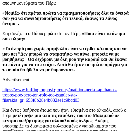
απομνημονεύματα του Πέρι:
«Νομίζω ότι πρέπει πρώτα να πραγματοποιήσεις όλα τα όνειρά
σου για να συνειδητοποιήσεις ότι τελικά, έκανες τα λάθος
όνειρα».
Στη συνέχεια ο Πάουερ ρώτησε τον Πέρι,
«Ποια είναι τα όνειρα
σου τώρα;»
«Το όνειρό μου χωρίς αμφιβολία είναι να έρθει κάποιος και να
μου πει ”Δεν μπορώ να σταματήσω να πίνω, μπορείς να με
βοηθήσεις;” Θα δεχόμουν με όλη μου την καρδιά και θα έκανα
τα πάντα για να το πετύχω. Αυτό θα ήταν το πρώτο πράγμα για
το οποίο θα ήθελα να με θυμούνται».
Advertisement
https://www.huffingtonpost.gr/entry/mathioe-peri-o-apithanos-
tropos-poe-pere-ton-rolo-toe-tsantler-sta-
filarakia_gr_653f8b28e4b032ae1c9bcd03
Και όντως βοήθησε άτομα που ήταν εθισμένα στο αλκοόλ, αφού ο
Πέρι
μετέτρεψε μια από τις επαύλεις του στο Μαλιμπού σε
κέντρο απεξάρτησης για αλκοολικούς άνδρες
. Ακόμη,
υποστήριξε τα δικαιώματα φυλακισμένων για αδικήματα που