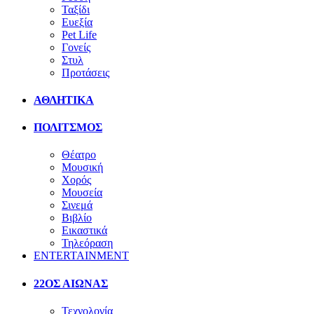
Ταξίδι
Ευεξία
Pet Life
Γονείς
Στυλ
Προτάσεις
ΑΘΛΗΤΙΚΑ
ΠΟΛΙΤΣΜΟΣ
Θέατρο
Μουσική
Χορός
Μουσεία
Σινεμά
Βιβλίο
Εικαστικά
Τηλεόραση
ENTERTAINMENT
22ΟΣ ΑΙΩΝΑΣ
Τεχνολογία