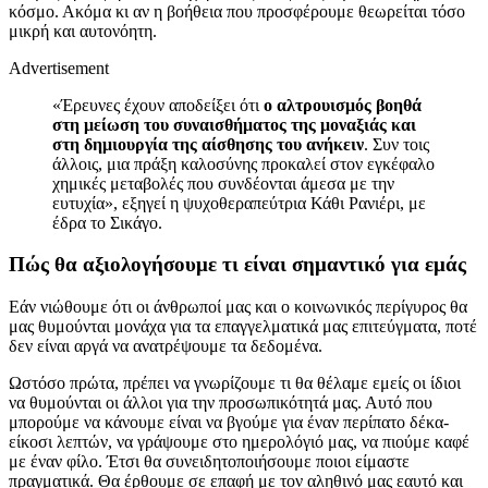
κόσμο. Ακόμα κι αν η βοήθεια που προσφέρουμε θεωρείται τόσο
μικρή και αυτονόητη.
Advertisement
«Έρευνες έχουν αποδείξει ότι
ο αλτρουισμός βοηθά
στη μείωση του συναισθήματος της μοναξιάς και
στη δημιουργία της αίσθησης του ανήκειν
. Συν τοις
άλλοις, μια πράξη καλοσύνης προκαλεί στον εγκέφαλο
χημικές μεταβολές που συνδέονται άμεσα με την
ευτυχία», εξηγεί η ψυχοθεραπεύτρια Κάθι Ρανιέρι, με
έδρα το Σικάγο.
Πώς θα αξιολογήσουμε τι είναι σημαντικό για εμάς
Εάν νιώθουμε ότι οι άνθρωποί μας και ο κοινωνικός περίγυρος θα
μας θυμούνται μονάχα για τα επαγγελματικά μας επιτεύγματα, ποτέ
δεν είναι αργά να ανατρέψουμε τα δεδομένα.
Ωστόσο πρώτα, πρέπει να γνωρίζουμε τι θα θέλαμε εμείς οι ίδιοι
να θυμούνται οι άλλοι για την προσωπικότητά μας. Αυτό που
μπορούμε να κάνουμε είναι να βγούμε για έναν περίπατο δέκα-
είκοσι λεπτών, να γράψουμε στο ημερολόγιό μας, να πιούμε καφέ
με έναν φίλο. Έτσι θα συνειδητοποιήσουμε ποιοι είμαστε
πραγματικά. Θα έρθουμε σε επαφή με τον αληθινό μας εαυτό και