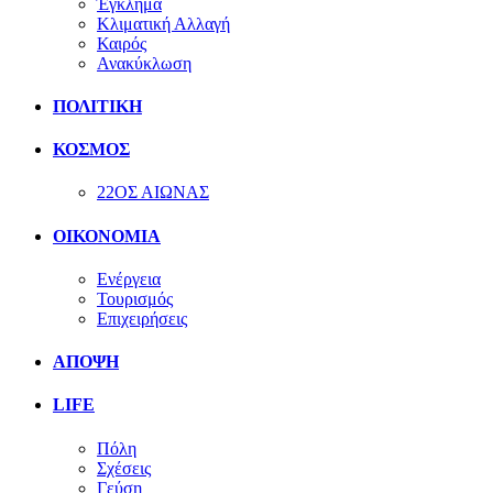
Έγκλημα
Κλιματική Αλλαγή
Καιρός
Ανακύκλωση
ΠΟΛΙΤΙΚΗ
ΚΟΣΜΟΣ
22ΟΣ ΑΙΩΝΑΣ
ΟΙΚΟΝΟΜΙΑ
Ενέργεια
Τουρισμός
Επιχειρήσεις
ΑΠΟΨΗ
LIFE
Πόλη
Σχέσεις
Γεύση