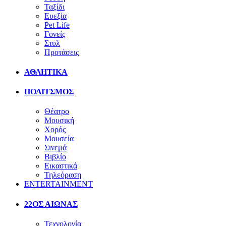
Ταξίδι
Ευεξία
Pet Life
Γονείς
Στυλ
Προτάσεις
ΑΘΛΗΤΙΚΑ
ΠΟΛΙΤΣΜΟΣ
Θέατρο
Μουσική
Χορός
Μουσεία
Σινεμά
Βιβλίο
Εικαστικά
Τηλεόραση
ENTERTAINMENT
22ΟΣ ΑΙΩΝΑΣ
Τεχνολογία