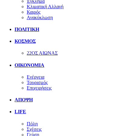
Έγκλημα
Κλιματική Αλλαγή
Καιρός
Ανακύκλωση
ΠΟΛΙΤΙΚΗ
ΚΟΣΜΟΣ
22ΟΣ ΑΙΩΝΑΣ
ΟΙΚΟΝΟΜΙΑ
Ενέργεια
Τουρισμός
Επιχειρήσεις
ΑΠΟΨΗ
LIFE
Πόλη
Σχέσεις
Γεύση