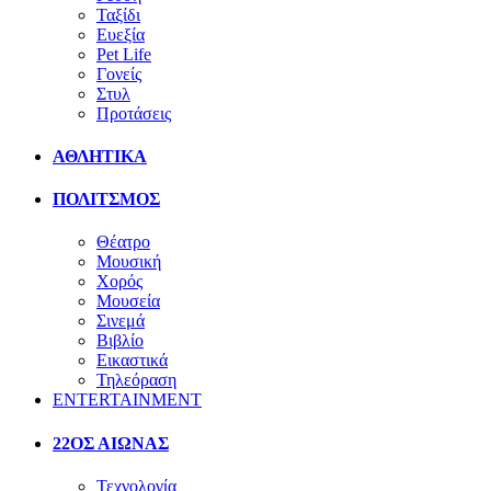
Ταξίδι
Ευεξία
Pet Life
Γονείς
Στυλ
Προτάσεις
ΑΘΛΗΤΙΚΑ
ΠΟΛΙΤΣΜΟΣ
Θέατρο
Μουσική
Χορός
Μουσεία
Σινεμά
Βιβλίο
Εικαστικά
Τηλεόραση
ENTERTAINMENT
22ΟΣ ΑΙΩΝΑΣ
Τεχνολογία