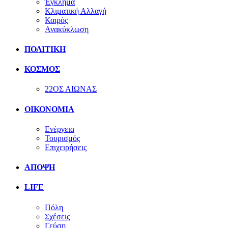
Έγκλημα
Κλιματική Αλλαγή
Καιρός
Ανακύκλωση
ΠΟΛΙΤΙΚΗ
ΚΟΣΜΟΣ
22ΟΣ ΑΙΩΝΑΣ
ΟΙΚΟΝΟΜΙΑ
Ενέργεια
Τουρισμός
Επιχειρήσεις
ΑΠΟΨΗ
LIFE
Πόλη
Σχέσεις
Γεύση