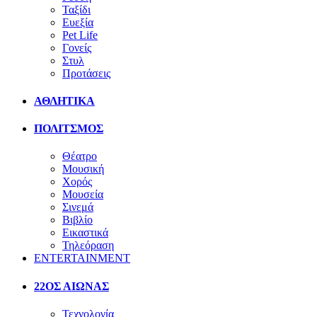
Ταξίδι
Ευεξία
Pet Life
Γονείς
Στυλ
Προτάσεις
ΑΘΛΗΤΙΚΑ
ΠΟΛΙΤΣΜΟΣ
Θέατρο
Μουσική
Χορός
Μουσεία
Σινεμά
Βιβλίο
Εικαστικά
Τηλεόραση
ENTERTAINMENT
22ΟΣ ΑΙΩΝΑΣ
Τεχνολογία