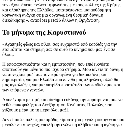
την αξιοπρέπεια, ενώνει τη φωνή της με τους πολίτες της Κρήτης
και ολόκληρης της Ελλάδας, μετατρέποντας μια αυθόρμητη
κοινωνική ανάγκη σε μια οργανωμένη θεσμική δύναμη
διεκδίκησης », αναφέρει μεταξύ άλλων η Οργάνωση.
Το μήνυμα της Καρυστιανού
«Αγαπητές φίλες και φίλοι, σας ευχαριστώ από καρδιάς για την
ετοιμότητα και στήριξη σας σε αυτό το κίνημα που μας ένωσε
όλους.
Η αποφασιστικότητα και η εμπιστοσύνη, που επιδεικνύετε
αποτελούν για μένα το πιο ισχυρό στήριμα. Μου δίνετε τη δύναμη
να συνεχίσω μαζί σας τον ιερό αγώνα για δικαιοσύνη και
δημοκρατία, για μια Ελλάδα που δεν θα μας πληγώνει, αλλά θα
μας αγκαλιάζει, για μια πατρίδα προστάτιδα των παιδιών μας και
των επόμενων γενεών.
Αποδέχομαι με τιμή και αίσθημα ευθύνης την παρότρυνση σας να
τεθώ επικεφαλής του Ανεξάρτητου Κινήματος Πολιτών, που
χτίζουμε μέρα με τη μέρα όλοι μαζί.
Δεν είμαστε απλώς μια ομάδα, είμαστε μια μεγάλη οικογένεια που
μεγαλώνει συνεχώς, επειδή την ενώνει η αλήθεια και η αγάπη για