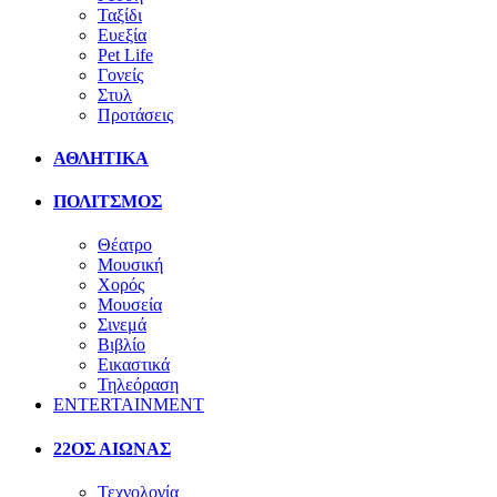
Ταξίδι
Ευεξία
Pet Life
Γονείς
Στυλ
Προτάσεις
ΑΘΛΗΤΙΚΑ
ΠΟΛΙΤΣΜΟΣ
Θέατρο
Μουσική
Χορός
Μουσεία
Σινεμά
Βιβλίο
Εικαστικά
Τηλεόραση
ENTERTAINMENT
22ΟΣ ΑΙΩΝΑΣ
Τεχνολογία