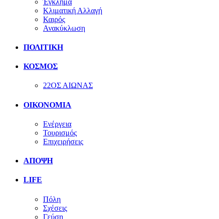
Έγκλημα
Κλιματική Αλλαγή
Καιρός
Ανακύκλωση
ΠΟΛΙΤΙΚΗ
ΚΟΣΜΟΣ
22ΟΣ ΑΙΩΝΑΣ
ΟΙΚΟΝΟΜΙΑ
Ενέργεια
Τουρισμός
Επιχειρήσεις
ΑΠΟΨΗ
LIFE
Πόλη
Σχέσεις
Γεύση