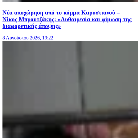
Νέα αποχώρηση από το κόμμα Καρυστιανού –
Νίκος Μπρουτζάκης: «Αυθαιρεσία και φίμωση της
διαφορετικής άποψης»
8 Αυγούστου 2026, 19:22