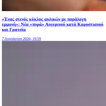
«Ένας στενός κύκλος αυλικών με παράλογη
εμμονή»: Νέα «πυρά» Αυγερινού κατά Καρυστιανού
και Γρατσία
7 Αυγούστου 2026, 19:59