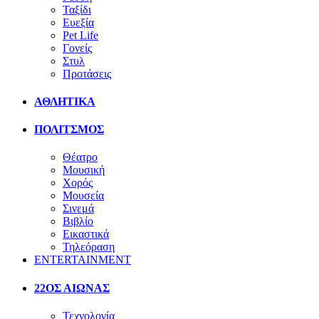
Ταξίδι
Ευεξία
Pet Life
Γονείς
Στυλ
Προτάσεις
ΑΘΛΗΤΙΚΑ
ΠΟΛΙΤΣΜΟΣ
Θέατρο
Μουσική
Χορός
Μουσεία
Σινεμά
Βιβλίο
Εικαστικά
Τηλεόραση
ENTERTAINMENT
22ΟΣ ΑΙΩΝΑΣ
Τεχνολογία