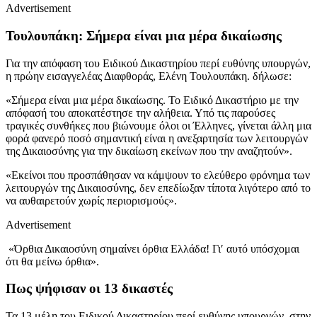
Advertisement
Τουλουπάκη: Σήμερα είναι μια μέρα δικαίωσης
Για την απόφαση του Ειδικού Δικαστηρίου περί ευθύνης υπουργών,
η πρώην εισαγγελέας Διαφθοράς, Ελένη Τουλουπάκη. δήλωσε:
«Σήμερα είναι μια μέρα δικαίωσης. Το Ειδικό Δικαστήριο με την
απόφασή του αποκατέστησε την αλήθεια. Υπό τις παρούσες
τραγικές συνθήκες που βιώνουμε όλοι οι Έλληνες, γίνεται άλλη μια
φορά φανερό ποσό σημαντική είναι η ανεξαρτησία των λειτουργών
της Δικαιοσύνης για την δικαίωση εκείνων που την αναζητούν».
«Εκείνοι που προσπάθησαν να κάμψουν το ελεύθερο φρόνημα των
λειτουργών της Δικαιοσύνης, δεν επεδίωξαν τίποτα λιγότερο από το
να αυθαιρετούν χωρίς περιορισμούς».
Advertisement
«Όρθια Δικαιοσύνη σημαίνει όρθια Ελλάδα! Γι′ αυτό υπόσχομαι
ότι θα μείνω όρθια».
Πως ψήφισαν οι 13 δικαστές
Τα 13 μέλη του Ειδικού Δικαστηρίου περί ευθύνης υπουργών, στην