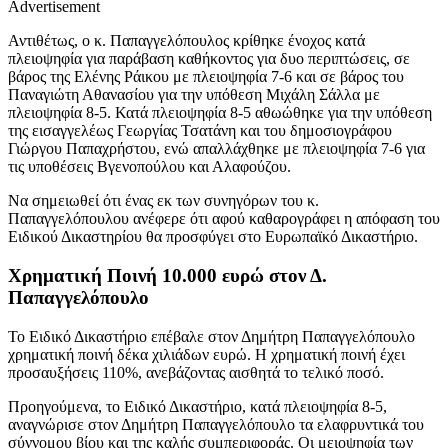
Advertisement
Αντιθέτως, ο κ. Παπαγγελόπουλος κρίθηκε ένοχος κατά
πλειοψηφία για παράβαση καθήκοντος για δυο περιπτώσεις, σε
βάρος της Ελένης Ράικου με πλειοψηφία 7-6 και σε βάρος του
Παναγιώτη Αθανασίου για την υπόθεση Μιχάλη Σάλλα με
πλειοψηφία 8-5. Κατά πλειοψηφία 8-5 αθωώθηκε για την υπόθεση
της εισαγγελέως Γεωργίας Τσατάνη και του δημοσιογράφου
Γιώργου Παπαχρήστου, ενώ απαλλάχθηκε με πλειοψηφία 7-6 για
τις υποθέσεις Βγενοπούλου και Αλαφούζου.
Να σημειωθεί ότι ένας εκ των συνηγόρων του κ.
Παπαγγελόπουλου ανέφερε ότι αφού καθαρογράφει η απόφαση του
Ειδικού Δικαστηρίου θα προσφύγει στο Ευρωπαϊκό Δικαστήριο.
Χρηματική Ποινή 10.000 ευρώ στον Δ.
Παπαγγελόπουλο
Το Ειδικό Δικαστήριο επέβαλε στον Δημήτρη Παπαγγελόπουλο
χρηματική ποινή δέκα χιλιάδων ευρώ. Η χρηματική ποινή έχει
προσαυξήσεις 110%, ανεβάζοντας αισθητά το τελικό ποσό.
Προηγούμενα, το Ειδικό Δικαστήριο, κατά πλειοψηφία 8-5,
αναγνώρισε στον Δημήτρη Παπαγγελόπουλο τα ελαφρυντικά του
σύννομου βίου και της καλής συμπεριφοράς. Οι μειοψηφία των