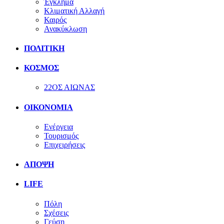
Έγκλημα
Κλιματική Αλλαγή
Καιρός
Ανακύκλωση
ΠΟΛΙΤΙΚΗ
ΚΟΣΜΟΣ
22ΟΣ ΑΙΩΝΑΣ
ΟΙΚΟΝΟΜΙΑ
Ενέργεια
Τουρισμός
Επιχειρήσεις
ΑΠΟΨΗ
LIFE
Πόλη
Σχέσεις
Γεύση