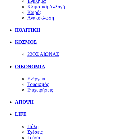
Έγκλημα
Κλιματική Αλλαγή
Καιρός
Ανακύκλωση
ΠΟΛΙΤΙΚΗ
ΚΟΣΜΟΣ
22ΟΣ ΑΙΩΝΑΣ
ΟΙΚΟΝΟΜΙΑ
Ενέργεια
Τουρισμός
Επιχειρήσεις
ΑΠΟΨΗ
LIFE
Πόλη
Σχέσεις
Γεύση