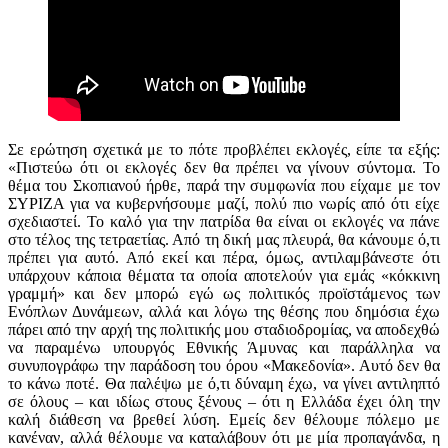
Σε ερώτηση σχετικά με το πότε προβλέπει εκλογές, είπε τα εξής:
«Πιστεύω ότι οι εκλογές δεν θα πρέπει να γίνουν σύντομα. Το
θέμα του Σκοπιανού ήρθε, παρά την συμφωνία που είχαμε με τον
ΣΥΡΙΖΑ για να κυβερνήσουμε μαζί, πολύ πιο νωρίς από ότι είχε
σχεδιαστεί. Το καλό για την πατρίδα θα είναι οι εκλογές να πάνε
στο τέλος της τετραετίας. Από τη δική μας πλευρά, θα κάνουμε ό,τι
πρέπει για αυτό. Από εκεί και πέρα, όμως, αντιλαμβάνεστε ότι
υπάρχουν κάποια θέματα τα οποία αποτελούν για εμάς «κόκκινη
γραμμή» και δεν μπορώ εγώ ως πολιτικός προϊστάμενος των
Ενόπλων Δυνάμεων, αλλά και λόγω της θέσης που δημόσια έχω
πάρει από την αρχή της πολιτικής μου σταδιοδρομίας, να αποδεχθώ
να παραμένω υπουργός Εθνικής Άμυνας και παράλληλα να
συνυπογράφω την παράδοση του όρου «Μακεδονία». Αυτό δεν θα
το κάνω ποτέ. Θα παλέψω με ό,τι δύναμη έχω, να γίνει αντιληπτό
σε όλους – και ιδίως στους ξένους – ότι η Ελλάδα έχει όλη την
καλή διάθεση να βρεθεί λύση. Εμείς δεν θέλουμε πόλεμο με
κανέναν, αλλά θέλουμε να καταλάβουν ότι με μία προπαγάνδα, η