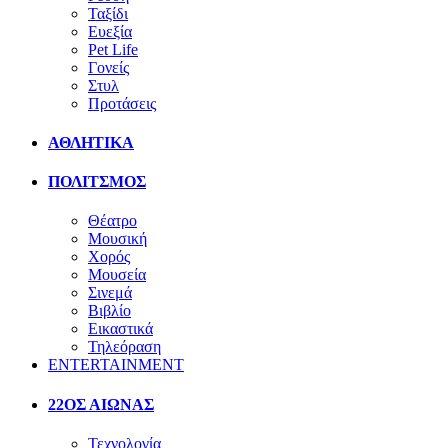
Ταξίδι
Ευεξία
Pet Life
Γονείς
Στυλ
Προτάσεις
ΑΘΛΗΤΙΚΑ
ΠΟΛΙΤΣΜΟΣ
Θέατρο
Μουσική
Χορός
Μουσεία
Σινεμά
Βιβλίο
Εικαστικά
Τηλεόραση
ENTERTAINMENT
22ΟΣ ΑΙΩΝΑΣ
Τεχνολογία