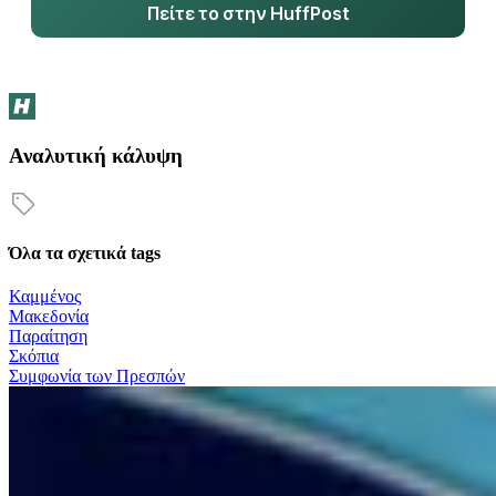
Πείτε το στην HuffPost
Αναλυτική κάλυψη
Όλα τα σχετικά tags
Καμμένος
Μακεδονία
Παραίτηση
Σκόπια
Συμφωνία των Πρεσπών