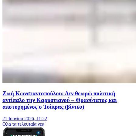
Ζωή Κωνσταντοπούλου: Δεν θεωρώ πολιτική
αντίπαλο την Καρυστιανού – Θρασύτατος και
αποτυχημένος ο Τσίπρας (βίντεο)
21 Ιουνίου 2026, 11:22
Oλα τα τελευταία νέα