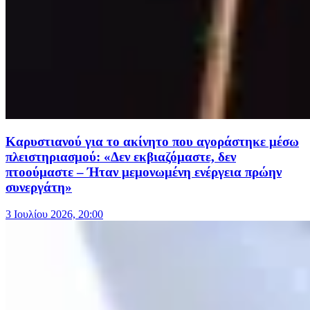
Καρυστιανού για το ακίνητο που αγοράστηκε μέσω
πλειστηριασμού: «Δεν εκβιαζόμαστε, δεν
πτοούμαστε – Ήταν μεμονωμένη ενέργεια πρώην
συνεργάτη»
3 Ιουλίου 2026, 20:00