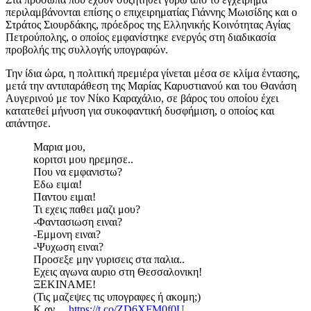
περιλαμβάνονται επίσης ο επιχειρηματίας Γιάννης Μωισίδης και ο
Στράτος Σιουρδάκης, πρόεδρος της Ελληνικής Κοινότητας Αγίας
Πετρούπολης, ο οποίος εμφανίστηκε ενεργός στη διαδικασία
προβολής της συλλογής υπογραφών.
Την ίδια ώρα, η πολιτική πρεμιέρα γίνεται μέσα σε κλίμα έντασης,
μετά την αντιπαράθεση της Μαρίας Καρυστιανού και του Θανάση
Αυγερινού με τον Νίκο Καραχάλιο, σε βάρος του οποίου έχει
κατατεθεί μήνυση για συκοφαντική δυσφήμιση, ο οποίος και
απάντησε.
Μαρια μου,
κοριτσι μου ηρεμησε..
Που να εμφανιστω?
Εδω ειμαι!
Παντου ειμαι!
Τι εχεις παθει μαζι μου?
-Φαντασιωση ειναι?
-Εμμονη ειναι?
-Ψυχωση ειναι?
Προσεξε μην γυρισεις στα παλια..
Εχεις αγωνα αυριο στη Θεσσαλονικη!
ΞΕΚΙΝΑΜΕ!
(Τις μαζεψες τις υπογραφες ή ακομη;)
Κ αν…
https://t.co/ZD6XFM0f0U