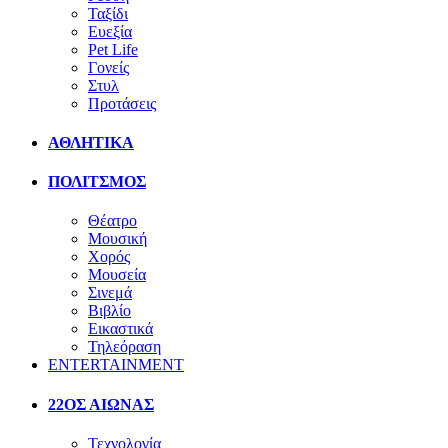
Ταξίδι
Ευεξία
Pet Life
Γονείς
Στυλ
Προτάσεις
ΑΘΛΗΤΙΚΑ
ΠΟΛΙΤΣΜΟΣ
Θέατρο
Μουσική
Χορός
Μουσεία
Σινεμά
Βιβλίο
Εικαστικά
Τηλεόραση
ENTERTAINMENT
22ΟΣ ΑΙΩΝΑΣ
Τεχνολογία