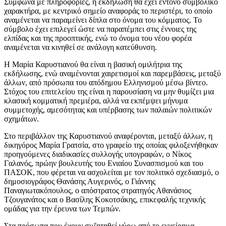
Σύμφωνα με πληροφορίες, η εκδήλωση θα έχει έντονο συμβολικό
χαρακτήρα, με κεντρικό σημείο αναφοράς το περιστέρι, το οποίο
αναμένεται να παραμείνει δίπλα στο όνομα του κόμματος. Το
σύμβολο έχει επιλεγεί ώστε να παραπέμπει στις έννοιες της
ελπίδας και της προοπτικής, ενώ το όνομα του νέου φορέα
αναμένεται να κινηθεί σε ανάλογη κατεύθυνση.
Η Μαρία Καρυστιανού θα είναι η βασική ομιλήτρια της
εκδήλωσης, ενώ αναμένονται χαιρετισμοί και παρεμβάσεις, μεταξύ
άλλων, από πρόσωπα του απόδημου Ελληνισμού μέσω βίντεο.
Στόχος του επιτελείου της είναι η παρουσίαση να μην θυμίζει μια
κλασική κομματική πρεμιέρα, αλλά να εκπέμψει μήνυμα
συμμετοχής, αμεσότητας και υπέρβασης των παλαιών πολιτικών
σχημάτων.
Στο περιβάλλον της Καρυστιανού αναφέρονται, μεταξύ άλλων, η
δικηγόρος Μαρία Γρατσία, στο γραφείο της οποίας φιλοξενήθηκαν
προηγούμενες διαδικασίες συλλογής υπογραφών, ο Νίκος
Γαλανός, πρώην βουλευτής του Ενιαίου Συνασπισμού και του
ΠΑΣΟΚ, που φέρεται να ασχολείται με τον πολιτικό σχεδιασμό, ο
δημοσιογράφος Θανάσης Αυγερινός, ο Γιάννης
Παναγιωτακόπουλος, ο απόστρατος στρατηγός Αθανάσιος
Τζουγανάτος και ο Βασίλης Κοκοτσάκης, επικεφαλής τεχνικής
ομάδας για την έρευνα των Τεμπών.
Στα πρόσωπα που έχουν συζητηθεί γύρω από το εγχείρημα