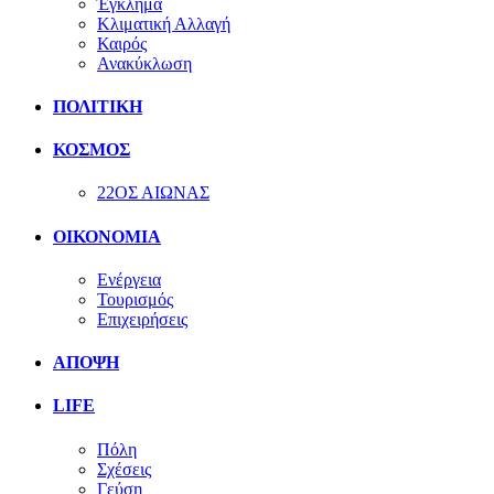
Έγκλημα
Κλιματική Αλλαγή
Καιρός
Ανακύκλωση
ΠΟΛΙΤΙΚΗ
ΚΟΣΜΟΣ
22ΟΣ ΑΙΩΝΑΣ
ΟΙΚΟΝΟΜΙΑ
Ενέργεια
Τουρισμός
Επιχειρήσεις
ΑΠΟΨΗ
LIFE
Πόλη
Σχέσεις
Γεύση