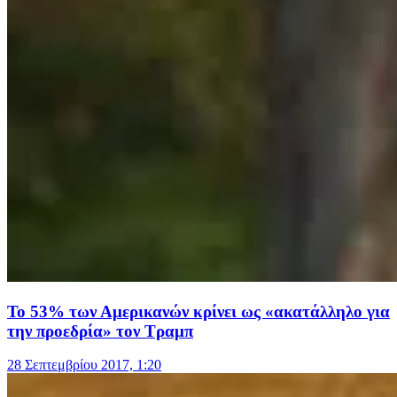
Το 53% των Αμερικανών κρίνει ως «ακατάλληλο για
την προεδρία» τον Τραμπ
28 Σεπτεμβρίου 2017, 1:20