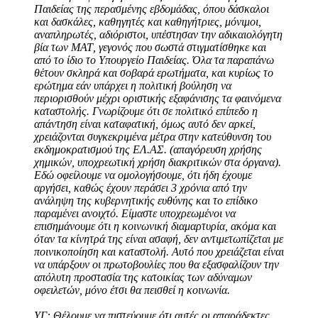
Παιδείας της περασμένης εβδομάδας, όπου δάσκαλοι
και δασκάλες, καθηγητές και καθηγήτριες, μόνιμοι,
αναπληρωτές, αδιόριστοι, υπέστησαν την αδικαιολόγητη
βία των ΜΑΤ, γεγονός που σωστά στιγματίσθηκε και
από το ίδιο το Υπουργείο Παιδείας. Όλα τα παραπάνω
θέτουν σκληρά και σοβαρά ερωτήματα, και κυρίως το
ερώτημα εάν υπάρχει η πολιτική βούληση να
περιορισθούν μέχρι οριστικής εξαφάνισης τα φαινόμενα
καταστολής. Γνωρίζουμε ότι σε πολιτικό επίπεδο η
απάντηση είναι καταφατική, όμως αυτό δεν αρκεί,
χρειάζονται συγκεκριμένα μέτρα στην κατεύθυνση του
εκδημοκρατισμού της ΕΛ.ΑΣ. (απαγόρευση χρήσης
χημικών, υποχρεωτική χρήση διακριτικών στα όργανα).
Εδώ οφείλουμε να ομολογήσουμε, ότι ήδη έχουμε
αργήσει, καθώς έχουν περάσει 3 χρόνια από την
ανάληψη της κυβερνητικής ευθύνης και το επίδικο
παραμένει ανοιχτό. Είμαστε υποχρεωμένοι να
επισημάνουμε ότι η κοινωνική διαμαρτυρία, ακόμα και
όταν τα κίνητρά της είναι ασαφή, δεν αντιμετωπίζεται με
ποινικοποίηση και καταστολή. Αυτό που χρειάζεται είναι
να υπάρξουν οι πρωτοβουλίες που θα εξασφαλίζουν την
απόλυτη προστασία της κατοικίας των αδύναμων
οφειλετών, μόνο έτσι θα πεισθεί η κοινωνία.
ΥΓ: Θέλουμε να πιστεύουμε ότι αυτές οι απαράδεκτες