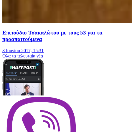
Επεισόδιο Τσακαλώτου με τους 53 για τα
προαπαιτούμενα
8 Ιουνίου 2017, 15:31
Oλα τα τελευταία νέα