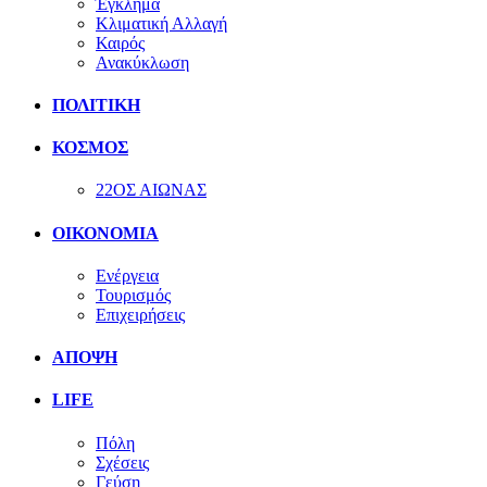
Έγκλημα
Κλιματική Αλλαγή
Καιρός
Ανακύκλωση
ΠΟΛΙΤΙΚΗ
ΚΟΣΜΟΣ
22ΟΣ ΑΙΩΝΑΣ
ΟΙΚΟΝΟΜΙΑ
Ενέργεια
Τουρισμός
Επιχειρήσεις
ΑΠΟΨΗ
LIFE
Πόλη
Σχέσεις
Γεύση