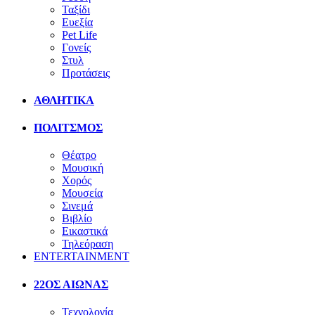
Ταξίδι
Ευεξία
Pet Life
Γονείς
Στυλ
Προτάσεις
ΑΘΛΗΤΙΚΑ
ΠΟΛΙΤΣΜΟΣ
Θέατρο
Μουσική
Χορός
Μουσεία
Σινεμά
Βιβλίο
Εικαστικά
Τηλεόραση
ENTERTAINMENT
22ΟΣ ΑΙΩΝΑΣ
Τεχνολογία