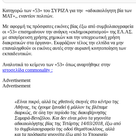
Κατηγορώ των «53» του ΣΥΡΙΖΑ για την «αδικαιολόγητη βία των
ΜΑΤ»,, εναντίον πολιτών.
Με αφορμή τις πρόσφατες εικόνες βίας έξω από συμβολαιογραφεία
οι «53» επισημαίνουν την ανάγκη «εκδημοκρατισμού» της ΕΛ.ΑΣ.
με απαγόρευση χρήσης χημικών και την υποχρεωτική χρήση
διακριτικών στα όργανα». Εκφράζουν τέλος την ελπίδα να μην
επαναληφθούν οι εικόνες αυτές στην αυριανή κινητοποίηση των
εκπαιδευτικών.
Αναλυτικά το κείμενο των «53» όπως αναρτήθηκε στην
ιστοσελίδα commonality :
Advertisement
Advertisement
«Eίναι πικρό, αλλά τις χθεσινές σκηνές στο κέντρο της
Αθήνας, τις έχουμε ξαναδεί ή μάλλον τις βλέπαμε
διαρκώς, σε όλη την περίοδο της διακυβέρνησης
Σαμαρά-Βενιζέλου. Και δεν είναι μόνο τα γεγονότα
αδικαιολόγητης βίας της Τετάρτης 14/03/2018, έξω από
το συμβολαιογραφείο της οδού Θεμιστοκλέους, αλλά
και τα πρόσφατα γεγονότα έξω από το Υπουργείο