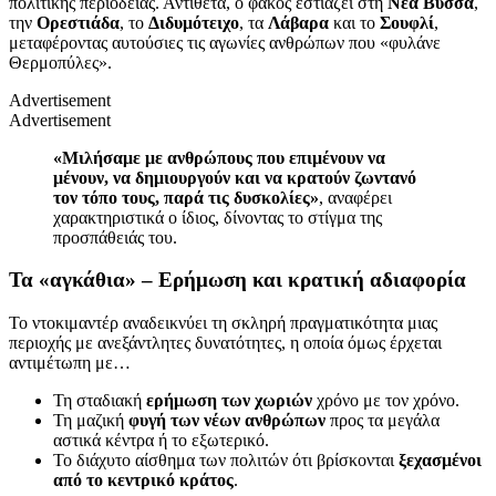
πολιτικής περιοδείας. Αντίθετα, ο φακός εστιάζει στη
Νέα Βύσσα
,
την
Ορεστιάδα
, το
Διδυμότειχο
, τα
Λάβαρα
και το
Σουφλί
,
μεταφέροντας αυτούσιες τις αγωνίες ανθρώπων που «φυλάνε
Θερμοπύλες».
Advertisement
Advertisement
«Μιλήσαμε με ανθρώπους που επιμένουν να
μένουν, να δημιουργούν και να κρατούν ζωντανό
τον τόπο τους, παρά τις δυσκολίες»
, αναφέρει
χαρακτηριστικά ο ίδιος, δίνοντας το στίγμα της
προσπάθειάς του.
Τα «αγκάθια» – Ερήμωση και κρατική αδιαφορία
Το ντοκιμαντέρ αναδεικνύει τη σκληρή πραγματικότητα μιας
περιοχής με ανεξάντλητες δυνατότητες, η οποία όμως έρχεται
αντιμέτωπη με…
Τη σταδιακή
ερήμωση των χωριών
χρόνο με τον χρόνο.
Τη μαζική
φυγή των νέων ανθρώπων
προς τα μεγάλα
αστικά κέντρα ή το εξωτερικό.
Το διάχυτο αίσθημα των πολιτών ότι βρίσκονται
ξεχασμένοι
από το κεντρικό κράτος
.