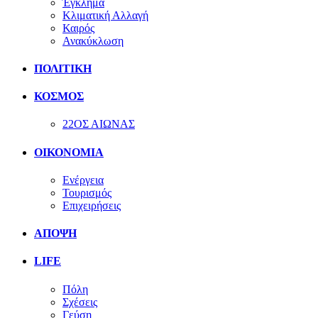
Έγκλημα
Κλιματική Αλλαγή
Καιρός
Ανακύκλωση
ΠΟΛΙΤΙΚΗ
ΚΟΣΜΟΣ
22ΟΣ ΑΙΩΝΑΣ
ΟΙΚΟΝΟΜΙΑ
Ενέργεια
Τουρισμός
Επιχειρήσεις
ΑΠΟΨΗ
LIFE
Πόλη
Σχέσεις
Γεύση