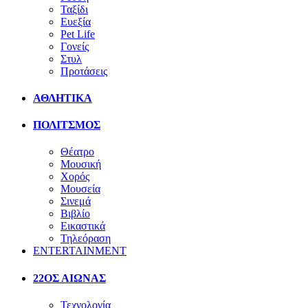
Ταξίδι
Ευεξία
Pet Life
Γονείς
Στυλ
Προτάσεις
ΑΘΛΗΤΙΚΑ
ΠΟΛΙΤΣΜΟΣ
Θέατρο
Μουσική
Χορός
Μουσεία
Σινεμά
Βιβλίο
Εικαστικά
Τηλεόραση
ENTERTAINMENT
22ΟΣ ΑΙΩΝΑΣ
Τεχνολογία