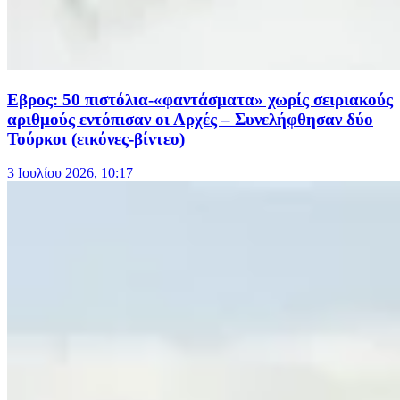
Εβρος: 50 πιστόλια-«φαντάσματα» χωρίς σειριακούς
αριθμούς εντόπισαν οι Αρχές – Συνελήφθησαν δύο
Τούρκοι (εικόνες-βίντεο)
3 Ιουλίου 2026, 10:17