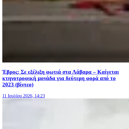
Έβρος: Σε εξέλιξη φωτιά στα Λάβαρα – Καίγεται
κτηνοτροφική μονάδα για δεύτερη φορά από το
2023 (βίντεο)
11 Ιουλίου 2026, 14:23