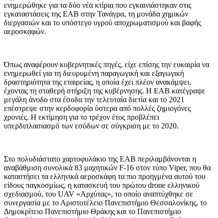
ενημερώθηκε για τα δύο νέα κτίρια που εγκαινιάστηκαν στις
εγκαταστάσεις της ΕΑΒ στην Τανάγρα, τη μονάδα χημικών
διεργασιών και το υπόστεγο υγρού αποχρωματισμού και βαφής
αεροσκαφών.
Όπως αναφέρουν κυβερνητικές πηγές, είχε επίσης την ευκαιρία να
ενημερωθεί για τη διευρυμένη παραγωγική και εξαγωγική
δραστηριότητα της εταιρείας, η οποία έχει πλέον ανακάμψει,
έχοντας τη σταθερή στήριξη της κυβέρνησης. Η ΕΑΒ κατέγραψε
μεγάλη άνοδο στα έσοδα την τελευταία διετία και το 2021
επέστρεψε στην κερδοφορία ύστερα από πολλές ζημιογόνες
χρονιές. Η εκτίμηση για το τρέχον έτος προβλέπει
υπερδιπλασιασμό των εσόδων σε σύγκριση με το 2020.
Στο πολυδιάστατο χαρτοφυλάκιο της ΕΑΒ περιλαμβάνονται η
αναβάθμιση συνολικά 83 μαχητικών F-16 στον τύπο Viper, που θα
καταστήσει τα ελληνικά αεροσκάφη τα πιο προηγμένα αυτού του
είδους παγκοσμίως, η κατασκευή του πρώτου drone ελληνικού
σχεδιασμού, του UAV «Αρχύτας», το οποίο αναπτύχθηκε σε
συνεργασία με το Αριστοτέλειο Πανεπιστήμιο Θεσσαλονίκης, το
Δημοκρίτειο Πανεπιστήμιο Θράκης και το Πανεπιστήμιο