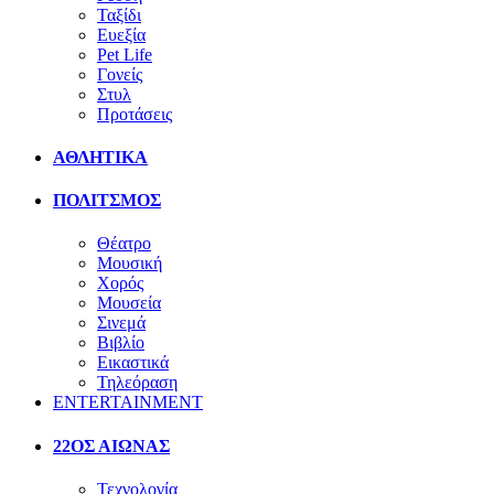
Ταξίδι
Ευεξία
Pet Life
Γονείς
Στυλ
Προτάσεις
ΑΘΛΗΤΙΚΑ
ΠΟΛΙΤΣΜΟΣ
Θέατρο
Μουσική
Χορός
Μουσεία
Σινεμά
Βιβλίο
Εικαστικά
Τηλεόραση
ENTERTAINMENT
22ΟΣ ΑΙΩΝΑΣ
Τεχνολογία