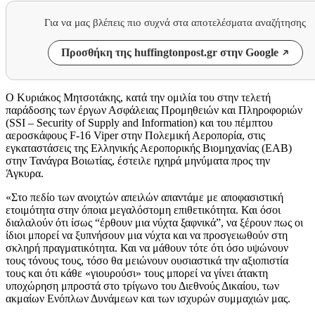
Για να μας βλέπεις πιο συχνά στα αποτελέσματα αναζήτησης
Προσθήκη της huffingtonpost.gr στην Google
Ο Κυριάκος Μητσοτάκης, κατά την ομιλία του στην τελετή
παράδοσης των έργων Ασφάλειας Προμηθειών και Πληροφοριών
(SSI – Security of Supply and Ιnformation) και του πέμπτου
αεροσκάφους F-16 Viper στην Πολεμική Αεροπορία, στις
εγκαταστάσεις της Ελληνικής Αεροπορικής Βιομηχανίας (ΕΑΒ)
στην Τανάγρα Βοιωτίας, έστειλε ηχηρά μηνύματα προς την
Άγκυρα.
«Στο πεδίο των ανοιχτών απειλών απαντάμε με αποφασιστική
ετοιμότητα στην όποια μεγαλόστομη επιθετικότητα. Και όσοι
διαλαλούν ότι ίσως “έρθουν μια νύχτα ξαφνικά”, να ξέρουν πως οι
ίδιοι μπορεί να ξυπνήσουν μια νύχτα και να προσγειωθούν στη
σκληρή πραγματικότητα. Και να μάθουν τότε ότι όσο υψώνουν
τους τόνους τους, τόσο θα μειώνουν ουσιαστικά την αξιοπιστία
τους και ότι κάθε «γιουρούσι» τους μπορεί να γίνει άτακτη
υποχώρηση μπροστά στο τρίγωνο του Διεθνούς Δικαίου, των
ακμαίων Ενόπλων Δυνάμεων και των ισχυρών συμμαχιών μας.