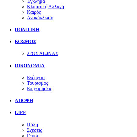
Έγκλημα
Κλιματική Αλλαγή
Καιρός
Ανακύκλωση
ΠΟΛΙΤΙΚΗ
ΚΟΣΜΟΣ
22ΟΣ ΑΙΩΝΑΣ
ΟΙΚΟΝΟΜΙΑ
Ενέργεια
Τουρισμός
Επιχειρήσεις
ΑΠΟΨΗ
LIFE
Πόλη
Σχέσεις
Γεύση