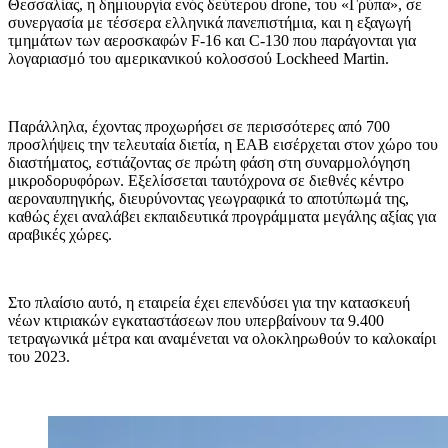
Θεσσαλίας, η δημιουργία ενός δεύτερου drone, του «Γρύπα», σε
συνεργασία με τέσσερα ελληνικά πανεπιστήμια, και η εξαγωγή
τμημάτων των αεροσκαφών F-16 και C-130 που παράγονται για
λογαριασμό του αμερικανικού κολοσσού Lockheed Martin.
Παράλληλα, έχοντας προχωρήσει σε περισσότερες από 700
προσλήψεις την τελευταία διετία, η ΕΑΒ εισέρχεται στον χώρο του
διαστήματος, εστιάζοντας σε πρώτη φάση στη συναρμολόγηση
μικροδορυφόρων. Εξελίσσεται ταυτόχρονα σε διεθνές κέντρο
αεροναυπηγικής, διευρύνοντας γεωγραφικά το αποτύπωμά της,
καθώς έχει αναλάβει εκπαιδευτικά προγράμματα μεγάλης αξίας για
αραβικές χώρες.
Στο πλαίσιο αυτό, η εταιρεία έχει επενδύσει για την κατασκευή
νέων κτιριακών εγκαταστάσεων που υπερβαίνουν τα 9.400
τετραγωνικά μέτρα και αναμένεται να ολοκληρωθούν το καλοκαίρι
του 2023.