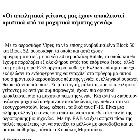
«Οι απειλητικοί γείτονες μας έχουν αποκλειστεί
οριστικά από τα μαχητικά πέμπτης γενιάς»
«Με τα αεροσκάφη Viper, τα νέα επίσης αναβαθμισμένα Block 50
και Block 52, αεροσκάφη τα οποία και αυτά έχουν
προγραμματιστεί, με τα νέα 24 αεροσκάφη Rafale, τα οποία και θα
έχουμε παραλάβει εξ ολοκλήρου εντός του επόμενου έτους, αλλά
και με μία μοίρα F-35 αργότερα, καθώς η Ελλάδα επίσημα πια έχει
εκδηλώσει το ενδιαφέρον της να ενταχθεί στο πρόγραμμα αυτού
του σημαντικού αεροσκάφους πέμπτης γενιάς, οι ελληνικοί ουρανοί
θωρακίζονται όσο ποτέ. Σε μία στιγμή, μάλιστα, που οι απειλητικοί
γείτονές μας αντί για συμπαραγωγοί, έχουν πια οριστικά
αποκλειστεί από τα μαχητικά πέμπτης γενιάς. Και αντί να διαθέτουν
ανάλογα μαχητικά ασθμαίνουν διεκδικώντας την πιθανότητα να
εκσυγχρονιστούν, ίσως, κάποτε, τα δικά τους F-16. Είναι μια
πλήρης αλλαγή εικόνας που αποτυπώνεται και εδώ στο πεδίο της
αεροπορικής βιομηχανίας. Με την ΕΑΒ να έχει αφήσει πίσω της
παλιές περιπέτειες και να ατενίζει το μέλλον με αισιοδοξία και με
αυτοπεποίθηση», τόνισε ο Κυριάκος Μητσοτάκης.