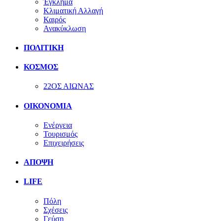
Έγκλημα
Κλιματική Αλλαγή
Καιρός
Ανακύκλωση
ΠΟΛΙΤΙΚΗ
ΚΟΣΜΟΣ
22ΟΣ ΑΙΩΝΑΣ
ΟΙΚΟΝΟΜΙΑ
Ενέργεια
Τουρισμός
Επιχειρήσεις
ΑΠΟΨΗ
LIFE
Πόλη
Σχέσεις
Γεύση