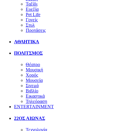
Ταξίδι
Ευεξία
Pet Life
Γονείς
Στυλ
Προτάσεις
ΑΘΛΗΤΙΚΑ
ΠΟΛΙΤΣΜΟΣ
Θέατρο
Μουσική
Χορός
Μουσεία
Σινεμά
Βιβλίο
Εικαστικά
Τηλεόραση
ENTERTAINMENT
22ΟΣ ΑΙΩΝΑΣ
Τεχνολογία