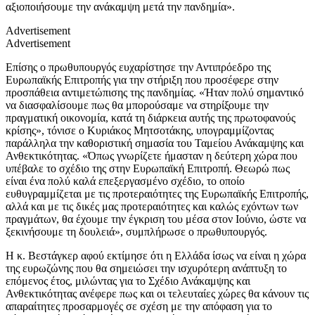
αξιοποιήσουμε την ανάκαμψη μετά την πανδημία».
Advertisement
Advertisement
Επίσης ο πρωθυπουργός ευχαρίστησε την Αντιπρόεδρο της
Ευρωπαϊκής Επιτροπής για την στήριξη που προσέφερε στην
προσπάθεια αντιμετώπισης της πανδημίας. «Ήταν πολύ σημαντικό
να διασφαλίσουμε πως θα μπορούσαμε να στηρίξουμε την
πραγματική οικονομία, κατά τη διάρκεια αυτής της πρωτοφανούς
κρίσης», τόνισε ο Κυριάκος Μητσοτάκης, υπογραμμίζοντας
παράλληλα την καθοριστική σημασία του Ταμείου Ανάκαμψης και
Ανθεκτικότητας. «Όπως γνωρίζετε ήμασταν η δεύτερη χώρα που
υπέβαλε το σχέδιο της στην Ευρωπαϊκή Επιτροπή. Θεωρώ πως
είναι ένα πολύ καλά επεξεργασμένο σχέδιο, το οποίο
ευθυγραμμίζεται με τις προτεραιότητες της Ευρωπαϊκής Επιτροπής,
αλλά και με τις δικές μας προτεραιότητες και καλώς εχόντων των
πραγμάτων, θα έχουμε την έγκριση του μέσα στον Ιούνιο, ώστε να
ξεκινήσουμε τη δουλειά», συμπλήρωσε ο πρωθυπουργός.
Η κ. Βεστάγκερ αφού εκτίμησε ότι η Ελλάδα ίσως να είναι η χώρα
της ευρωζώνης που θα σημειώσει την ισχυρότερη ανάπτυξη το
επόμενος έτος, μιλώντας για το Σχέδιο Ανάκαμψης και
Ανθεκτικότητας ανέφερε πως και οι τελευταίες χώρες θα κάνουν τις
απαραίτητες προσαρμογές σε σχέση με την απόφαση για το