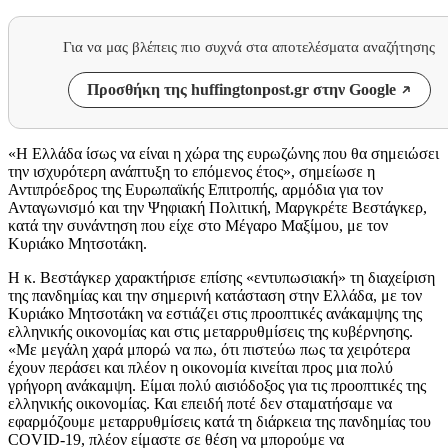
Για να μας βλέπεις πιο συχνά στα αποτελέσματα αναζήτησης
Προσθήκη της huffingtonpost.gr στην Google
«Η Ελλάδα ίσως να είναι η χώρα της ευρωζώνης που θα σημειώσει
την ισχυρότερη ανάπτυξη το επόμενος έτος», σημείωσε η
Αντιπρόεδρος της Ευρωπαϊκής Επιτροπής, αρμόδια για τον
Ανταγωνισμό και την Ψηφιακή Πολιτική, Μαργκρέτε Βεστάγκερ,
κατά την συνάντηση που είχε στο Μέγαρο Μαξίμου, με τον
Κυριάκο Μητσοτάκη.
Η κ. Βεστάγκερ χαρακτήρισε επίσης «εντυπωσιακή» τη διαχείριση
της πανδημίας και την σημερινή κατάσταση στην Ελλάδα, με τον
Κυριάκο Μητσοτάκη να εστιάζει στις προοπτικές ανάκαμψης της
ελληνικής οικονομίας και στις μεταρρυθμίσεις της κυβέρνησης.
«Με μεγάλη χαρά μπορώ να πω, ότι πιστεύω πως τα χειρότερα
έχουν περάσει και πλέον η οικονομία κινείται προς μια πολύ
γρήγορη ανάκαμψη. Είμαι πολύ αισιόδοξος για τις προοπτικές της
ελληνικής οικονομίας. Και επειδή ποτέ δεν σταματήσαμε να
εφαρμόζουμε μεταρρυθμίσεις κατά τη διάρκεια της πανδημίας του
COVID-19, πλέον είμαστε σε θέση να μπορούμε να