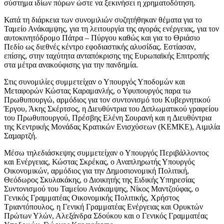
σύστημα ιδίων πόρων ώστε να ξεκινήσει η χρηματοδότηση.
Κατά τη διάρκεια των συνομιλιών συζητήθηκαν θέματα για το
Ταμείο Ανάκαμψης, για τη λειτουργία της αγοράς ενέργειας, για τον
αυτοκινητόδρομο Πάτρα – Πύργου καθώς και για το Θριάσιο
Πεδίο ως διεθνές κέντρο εφοδιαστικής αλυσίδας. Εστίασαν,
επίσης, στην ταχύτητα ανταπόκρισης της Ευρωπαϊκής Επιτροπής
στα μέτρα ανακούφισης για την πανδημία.
Στις συνομιλίες συμμετείχαν ο Υπουργός Υποδομών και
Μεταφορών Κώστας Καραμανλής, ο Υφυπουργός παρα τω
Πρωθυπουργώ, αρμόδιος για τον συντονισμό του Κυβερνητικού
Έργου, Άκης Σκέρτσος, η Διευθύντρια του Διπλωματικού γραφείου
του Πρωθυπουργού, Πρέσβης Ελένη Σουρανή και η Διευθύντρια
της Κεντρικής Μονάδας Κρατικών Ενισχύσεων (ΚΕΜΚΕ), Αιµιλία
Σαµαρτζή.
Μέσω τηλεδιάσκεψης συμμετείχαν ο Υπουργός Περιβάλλοντος
και Ενέργειας, Κώστας Σκρέκας, ο Αναπληρωτής Υπουργός
Οικονομικών, αρμόδιος για την Δημοσιονομική Πολιτική,
Θεόδωρος Σκυλακάκης, ο Διοικητής της Ειδικής Υπηρεσίας
Συντονισμού του Ταμείου Ανάκαμψης, Νίκος Μαντζούφας, ο
Γενικός Γραμματέας Οικονομικής Πολιτικής, Χρήστος
Τριαντόπουλος, η Γενική Γραμματέας Ενέργειας και Ορυκτών
Πρώτων Υλών, Αλεξάνδρα Σδούκου και ο Γενικός Γραμματέας