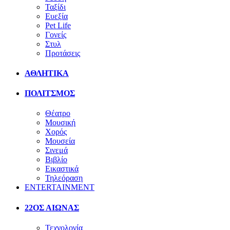
Ταξίδι
Ευεξία
Pet Life
Γονείς
Στυλ
Προτάσεις
ΑΘΛΗΤΙΚΑ
ΠΟΛΙΤΣΜΟΣ
Θέατρο
Μουσική
Χορός
Μουσεία
Σινεμά
Βιβλίο
Εικαστικά
Τηλεόραση
ENTERTAINMENT
22ΟΣ ΑΙΩΝΑΣ
Τεχνολογία