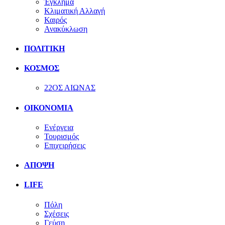
Έγκλημα
Κλιματική Αλλαγή
Καιρός
Ανακύκλωση
ΠΟΛΙΤΙΚΗ
ΚΟΣΜΟΣ
22ΟΣ ΑΙΩΝΑΣ
ΟΙΚΟΝΟΜΙΑ
Ενέργεια
Τουρισμός
Επιχειρήσεις
ΑΠΟΨΗ
LIFE
Πόλη
Σχέσεις
Γεύση